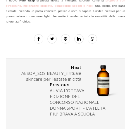
Il nuovo
Keto Wrap
si presta invece a molteplici farciture, come la
proposta con
stracchino, melanzane grigliate, pomodorini secchi e noci
. Una ricetta che parla
d’estate, creando un pasto completo, pratico e ricco di sapore. Un'idea creativa per un
pranzo veloce o una cena light, che mette in evidenza tutta la versatilità della nuova
referenza Probios.
Next
AESOP_SOS BEAUTY_il rituale
skincare per l'estate in città
Previous
AL VIA L’OTTAVA
EDIZIONE DEL
CONCORSO NAZIONALE
DONNA SPORT – L’ATLETA
PIU’ BRAVA A SCUOLA