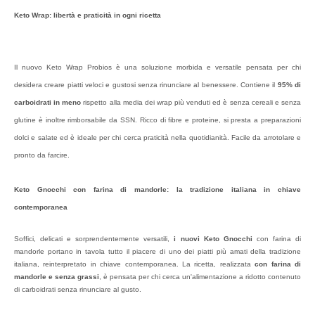
Keto Wrap: libertà e praticità in ogni ricetta
Il nuovo Keto Wrap Probios è una soluzione morbida e versatile pensata per chi
desidera creare piatti veloci e gustosi senza rinunciare al benessere. Contiene il
95% di
carboidrati in meno
rispetto alla media dei wrap più venduti ed è senza cereali e senza
glutine è inoltre rimborsabile da SSN. Ricco di fibre e proteine, si presta a preparazioni
dolci e salate ed è ideale per chi cerca praticità nella quotidianità. Facile da arrotolare e
pronto da farcire.
Keto Gnocchi con farina di mandorle: la tradizione italiana in chiave
contemporanea
Soffici, delicati e sorprendentemente versatili,
i nuovi Keto Gnocchi
con farina di
mandorle portano in tavola tutto il piacere di uno dei piatti più amati della tradizione
italiana, reinterpretato in chiave contemporanea. La ricetta, realizzata
con farina di
mandorle e senza grassi
, è pensata per chi cerca un'alimentazione a ridotto contenuto
di carboidrati senza rinunciare al gusto.