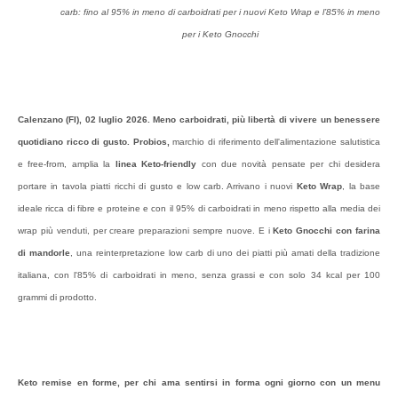
carb: fino al 95% in meno di carboidrati per i nuovi Keto Wrap e l’85% in meno
per i Keto Gnocchi
Calenzano (FI), 02 luglio 2026. Meno carboidrati, più libertà di vivere un benessere
quotidiano ricco di gusto. Probios,
marchio di riferimento dell'alimentazione salutistica
e free-from, amplia la
linea Keto-friendly
con due novità pensate per chi desidera
portare in tavola piatti ricchi di gusto e low carb. Arrivano i nuovi
Keto Wrap
, la base
ideale ricca di fibre e proteine e con il 95% di carboidrati in meno rispetto alla media dei
wrap più venduti, per creare preparazioni sempre nuove. E i
Keto Gnocchi con farina
di mandorle
, una reinterpretazione low carb di uno dei piatti più amati della tradizione
italiana, con l'85% di carboidrati in meno, senza grassi e con solo 34 kcal per 100
grammi di prodotto.
Keto remise en forme, per chi ama sentirsi in forma ogni giorno con un menu