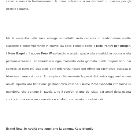
cacao e nocciola trasformeranno la prima colazione in un momento di piacere per gli
occhi e il palato.
Ma la versatilità della linea emerge soprattutto nella capacità di reinterpretare ricette
classiche e contemporanee in chiave low carb. Prodotti come il
Keto Panini per Burger
,
il
Keto Bagel
e il
nuovo Keto Wrap
lasciano ampio spazio alla creatività in cucina e alla
personalizzazione, adattandosi a ogni momento della giornata. Dalle preparazioni più
semplici ai piatti più elaborati, ogni referenza nasce per offrire un'alternativa gustosa e
bilanciata, senza rinunce. Ad ampliare ulteriormente le possibilità arriva oggi anche una
novità ispirata alla tradizione gastronomica italiana: i
nuovi
Keto Gnocchi
con farina di
mandorle, che portano in tavola tutto il comfort di uno dei piatti più amati della nostra
cucina in una versione innovativa e a ridotto contenuto di carboidrati.
Brand New: le novità che ampliano la gamma Keto-friendly