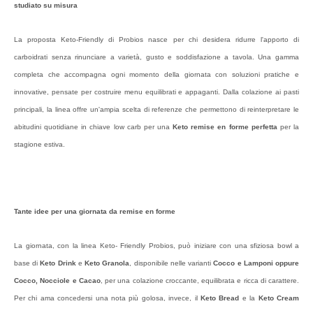
studiato su misura
La proposta Keto-Friendly di Probios nasce per chi desidera ridurre l'apporto di
carboidrati senza rinunciare a varietà, gusto e soddisfazione a tavola. Una gamma
completa che accompagna ogni momento della giornata con soluzioni pratiche e
innovative, pensate per costruire menu equilibrati e appaganti. Dalla colazione ai pasti
principali, la linea offre un'ampia scelta di referenze che permettono di reinterpretare le
abitudini quotidiane in chiave low carb per una
Keto remise en forme perfetta
per la
stagione estiva.
Tante idee per una giornata da remise en forme
La giornata, con la linea Keto- Friendly Probios, può iniziare con una sfiziosa bowl a
base di
Keto Drink
e
Keto Granola
, disponibile nelle varianti
Cocco e Lamponi oppure
Cocco, Nocciole e Cacao
, per una colazione croccante, equilibrata e ricca di carattere.
Per chi ama concedersi una nota più golosa, invece, il
Keto Bread
e la
Keto Cream