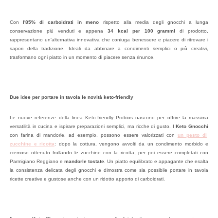
Con
l'85% di carboidrati in meno
rispetto alla media degli gnocchi a lunga
conservazione più venduti e appena
34 kcal per 100 grammi
di prodotto,
rappresentano un'alternativa innovativa che coniuga benessere e piacere di ritrovare i
sapori della tradizione. Ideali da abbinare a condimenti semplici o più creativi,
trasformano ogni piatto in un momento di piacere senza rinunce.
Due idee per portare in tavola le novità keto-friendly
Le nuove referenze della linea Keto-friendly Probios nascono per offrire la massima
versatilità in cucina e ispirare preparazioni semplici, ma ricche di gusto. I
Keto Gnocchi
con farina di mandorle, ad esempio, possono essere valorizzati con
un pesto di
zucchine e ricotta
: dopo la cottura, vengono avvolti da un condimento morbido e
cremoso ottenuto frullando le zucchine con la ricotta, per poi essere completati con
Parmigiano Reggiano e
mandorle tostate
. Un piatto equilibrato e appagante che esalta
la consistenza delicata degli gnocchi e dimostra come sia possibile portare in tavola
ricette creative e gustose anche con un ridotto apporto di carboidrati.