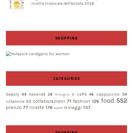
ricetta tropicale dell'estate 2026
SHOPPING
CATEGORIES
beauty
44
bevande
26
caffè
46
cappuccino
34
biologico
6
food
552
collaborazioni
71
fashion
126
colazione
33
pranzo
77
ricette
176
viaggi
137
sushi
13
SHOPPING