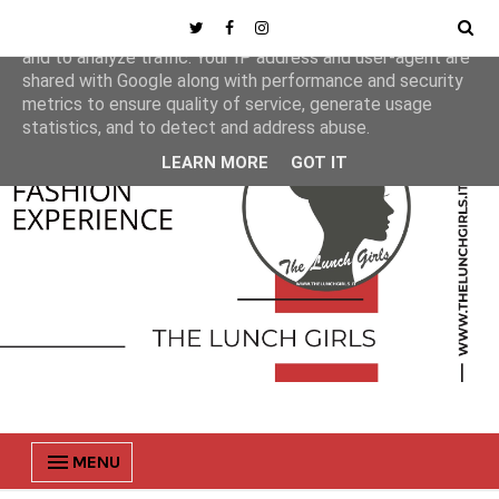
This site uses cookies from Google to deliver its services
and to analyze traffic. Your IP address and user-agent are
shared with Google along with performance and security
metrics to ensure quality of service, generate usage
statistics, and to detect and address abuse.
LEARN MORE
GOT IT
MENU