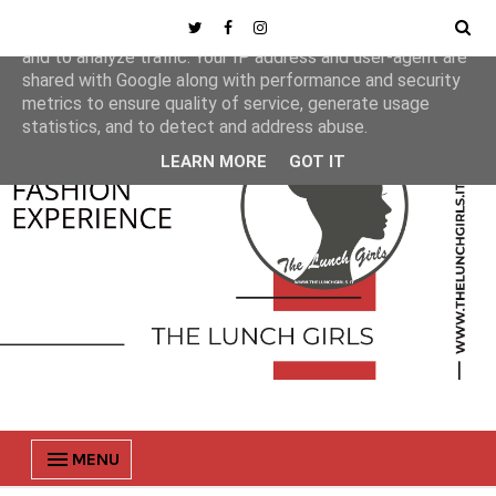
This site uses cookies from Google to deliver its services
and to analyze traffic. Your IP address and user-agent are
shared with Google along with performance and security
metrics to ensure quality of service, generate usage
statistics, and to detect and address abuse.
LEARN MORE
GOT IT
MENU