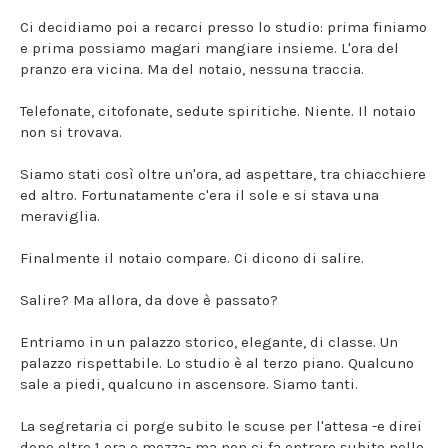
Ci decidiamo poi a recarci presso lo studio: prima finiamo
e prima possiamo magari mangiare insieme. L'ora del
pranzo era vicina. Ma del notaio, nessuna traccia.
Telefonate, citofonate, sedute spiritiche. Niente. Il notaio
non si trovava.
Siamo stati così oltre un'ora, ad aspettare, tra chiacchiere
ed altro. Fortunatamente c'era il sole e si stava una
meraviglia.
Finalmente il notaio compare. Ci dicono di salire.
Salire? Ma allora, da dove è passato?
Entriamo in un palazzo storico, elegante, di classe. Un
palazzo rispettabile. Lo studio è al terzo piano. Qualcuno
sale a piedi, qualcuno in ascensore. Siamo tanti.
La segretaria ci porge subito le scuse per l'attesa -e direi
dopo oltre 1 ora e mezza- ma non ci fa entrare subito nello