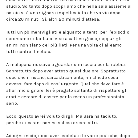
studio. Soltanto dopo scopriamo che nella sala assieme al
notaio vi è una signora impellicciata che va via dopo
circa 20 minuti. Si, altri 20 minuti d'attesa.
Tutti un pò meravigliati e alquanto alterati per l'episodio,
cerchiamo di far buon viso a cattivo gioco, seppur gli
animi non siano dei più lieti. Per una volta ci alleamo
tutti contro il notaio.
A malapena riuscivo a guardarlo in faccia per la rabbia.
Soprattutto dopo aver atteso quasi due ore. Soprattutto
dopo che il notaio, sarcasticamente, mi chiede cosa
dovessi fare dopo di così urgente. Quel che devo fare è
affar mio signore, lei è pregato soltanto di rispettare gli
orari e cercare di essere per lo meno un professionista
serio.
Ecco, questo avrei voluto dirgli. Ma Sara ha taciuto,
perchè di casini non ne voleva creare altri.
Ad ogni modo, dopo aver espletato le varie pratiche, dopo