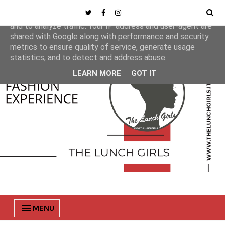
This site uses cookies from Google to deliver its services
and to analyze traffic. Your IP address and user-agent are
shared with Google along with performance and security
metrics to ensure quality of service, generate usage
statistics, and to detect and address abuse.
LEARN MORE
GOT IT
MENU