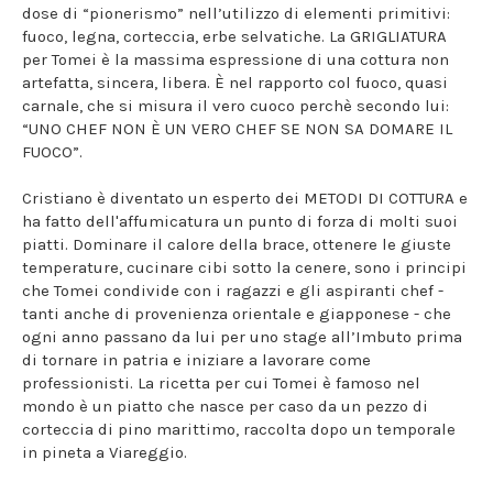
dose di “pionerismo” nell’utilizzo di elementi primitivi:
fuoco, legna, corteccia, erbe selvatiche. La GRIGLIATURA
per Tomei è la massima espressione di una cottura non
artefatta, sincera, libera. È nel rapporto col fuoco, quasi
carnale, che si misura il vero cuoco perchè secondo lui:
“UNO CHEF NON È UN VERO CHEF SE NON SA DOMARE IL
FUOCO”.
Cristiano è diventato un esperto dei METODI DI COTTURA e
ha fatto dell'affumicatura un punto di forza di molti suoi
piatti. Dominare il calore della brace, ottenere le giuste
temperature, cucinare cibi sotto la cenere, sono i principi
che Tomei condivide con i ragazzi e gli aspiranti chef -
tanti anche di provenienza orientale e giapponese - che
ogni anno passano da lui per uno stage all’Imbuto prima
di tornare in patria e iniziare a lavorare come
professionisti. La ricetta per cui Tomei è famoso nel
mondo è un piatto che nasce per caso da un pezzo di
corteccia di pino marittimo, raccolta dopo un temporale
in pineta a Viareggio.