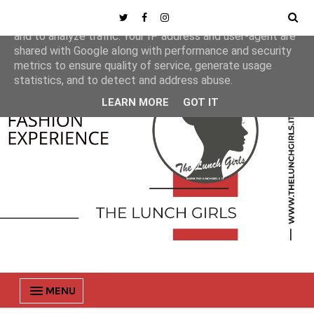
This site uses cookies from Google to deliver its services
and to analyze traffic. Your IP address and user-agent are
shared with Google along with performance and security
metrics to ensure quality of service, generate usage
statistics, and to detect and address abuse.
LEARN MORE
GOT IT
MENU