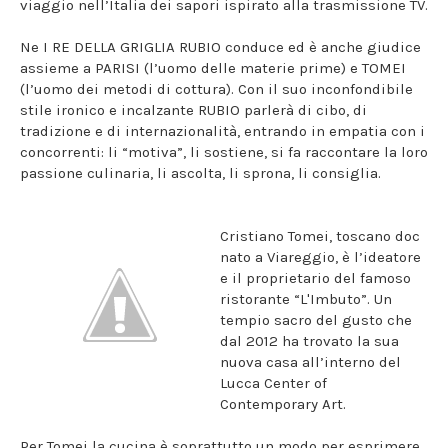
viaggio nell’Italia dei sapori ispirato alla trasmissione TV.
Ne I RE DELLA GRIGLIA RUBIO conduce ed è anche giudice
assieme a PARISI (l’uomo delle materie prime) e TOMEI
(l’uomo dei metodi di cottura). Con il suo inconfondibile
stile ironico e incalzante RUBIO parlerà di cibo, di
tradizione e di internazionalità, entrando in empatia con i
concorrenti: li “motiva”, li sostiene, si fa raccontare la loro
passione culinaria, li ascolta, li sprona, li consiglia.
Cristiano Tomei, toscano doc
nato a Viareggio, è l’ideatore
e il proprietario del famoso
ristorante “L'Imbuto”. Un
tempio sacro del gusto che
dal 2012 ha trovato la sua
nuova casa all’interno del
Lucca Center of
Contemporary Art.
Per Tomei la cucina è soprattutto un modo per esprimere