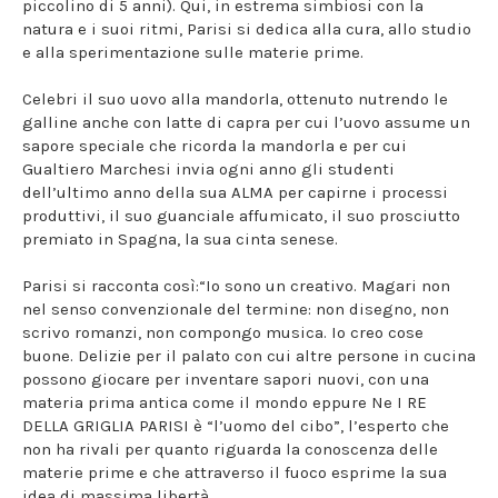
piccolino di 5 anni). Qui, in estrema simbiosi con la
natura e i suoi ritmi, Parisi si dedica alla cura, allo studio
e alla sperimentazione sulle materie prime.
Celebri il suo uovo alla mandorla, ottenuto nutrendo le
galline anche con latte di capra per cui l’uovo assume un
sapore speciale che ricorda la mandorla e per cui
Gualtiero Marchesi invia ogni anno gli studenti
dell’ultimo anno della sua ALMA per capirne i processi
produttivi, il suo guanciale affumicato, il suo prosciutto
premiato in Spagna, la sua cinta senese.
Parisi si racconta così:“Io sono un creativo. Magari non
nel senso convenzionale del termine: non disegno, non
scrivo romanzi, non compongo musica. Io creo cose
buone. Delizie per il palato con cui altre persone in cucina
possono giocare per inventare sapori nuovi, con una
materia prima antica come il mondo eppure Ne I RE
DELLA GRIGLIA PARISI è “l’uomo del cibo”, l’esperto che
non ha rivali per quanto riguarda la conoscenza delle
materie prime e che attraverso il fuoco esprime la sua
idea di massima libertà.