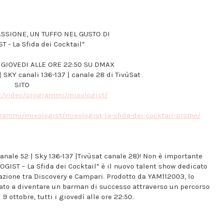
SSIONE, UN TUFFO NEL GUSTO DI
 - La Sfida dei Cocktail”
 GIOVEDI ALLE ORE 22:50 SU DMAX
| SKY canali 136-137 | canale 28 di TivùSat
SITO
t/video/
programmi/mixologist/
rammi/mixologist/
mixologist-la-sfida-dei-
cocktail-promo/
nale 52 | Sky 136-137 |Tivùsat canale 28)! Non è importante
GIST – La Sfida dei Cocktail” è il nuovo talent show dedicato
zione tra Discovery e Campari. Prodotto da YAM112003, lo
ato a diventare un barman di successo attraverso un percorso
 ottobre, tutti i giovedì alle ore 22:50.