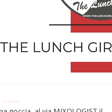
COCKTAIL
tima goccia, al via MIXOLOGIST il