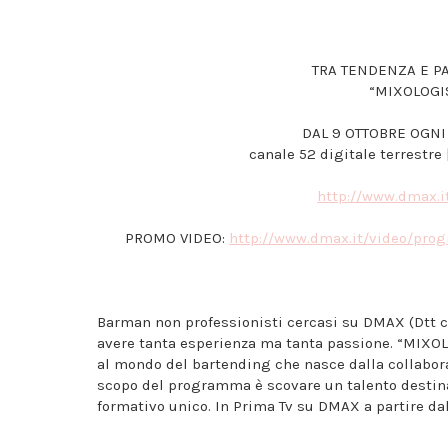
TRA TENDENZA E PA
“MIXOLOGIST
DAL 9 OTTOBRE OGNI
canale 52 digitale terrestre 
http://www.dmax.i
PROMO VIDEO:
http://www.dmax.it/video/
prog
Barman non professionisti cercasi su DMAX (Dtt ca
avere tanta esperienza ma tanta passione. “MIXOLO
al mondo del bartending che nasce dalla collabora
scopo del programma è scovare un talento destin
formativo unico. In Prima Tv su DMAX a partire dal 9