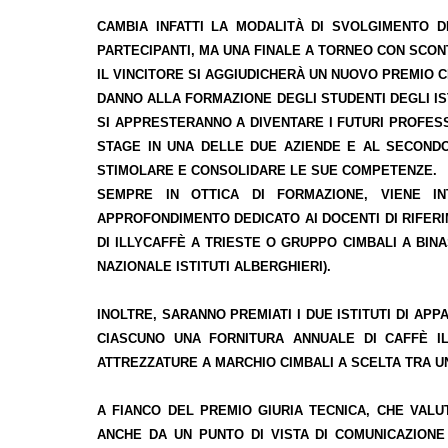
CAMBIA INFATTI LA MODALITÀ DI SVOLGIMENTO 
PARTECIPANTI, MA UNA FINALE A TORNEO CON SCONTR
IL VINCITORE SI AGGIUDICHERÀ UN
NUOVO PREMIO
C
DANNO ALLA FORMAZIONE DEGLI STUDENTI DEGLI IS
SI APPRESTERANNO A DIVENTARE I FUTURI PROFES
STAGE IN UNA DELLE DUE AZIENDE E AL SECOND
STIMOLARE E CONSOLIDARE LE SUE COMPETENZE.
SEMPRE IN OTTICA DI FORMAZIONE, VIENE 
APPROFONDIMENTO DEDICATO AI DOCENTI DI RIFER
DI ILLYCAFFÈ A TRIESTE O GRUPPO CIMBALI A BIN
NAZIONALE ISTITUTI ALBERGHIERI).
INOLTRE, SARANNO PREMIATI I DUE ISTITUTI DI AP
CIASCUNO UNA FORNITURA ANNUALE DI CAFFÈ I
ATTREZZATURE A MARCHIO CIMBALI A SCELTA TRA 
A FIANCO DEL
PREMIO GIURIA TECNICA
, CHE VALU
ANCHE DA UN PUNTO DI VISTA DI COMUNICAZIONE 