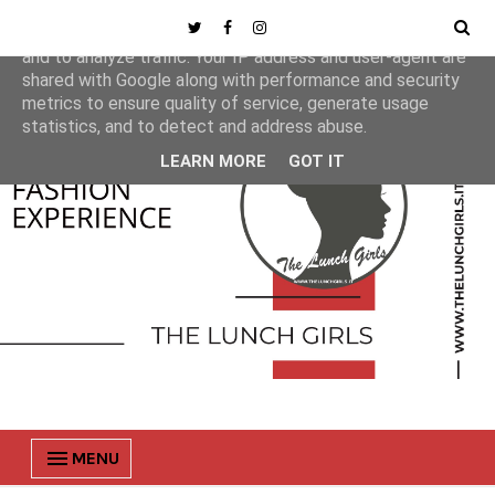
This site uses cookies from Google to deliver its services
and to analyze traffic. Your IP address and user-agent are
shared with Google along with performance and security
metrics to ensure quality of service, generate usage
statistics, and to detect and address abuse.
LEARN MORE
GOT IT
MENU