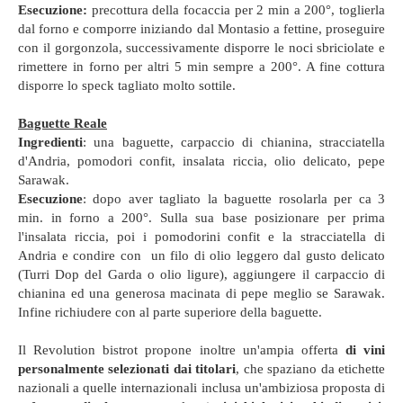
Esecuzione:
precottura della focaccia per 2 min a 200°, toglierla
dal forno e comporre iniziando dal Montasio a fettine, proseguire
con il gorgonzola, successivamente disporre le noci sbriciolate e
rimettere in forno per altri 5 min sempre a 200°. A fine cottura
disporre lo speck tagliato molto sottile.
Baguette Reale
Ingredienti
: una baguette, carpaccio di chianina, stracciatella
d'Andria, pomodori confit, insalata riccia, olio delicato, pepe
Sarawak.
Esecuzione
: dopo aver tagliato la baguette rosolarla per ca 3
min. in forno a 200°. Sulla sua base posizionare per prima
l'insalata riccia, poi i pomodorini confit e la stracciatella di
Andria e condire con un filo di olio leggero dal gusto delicato
(Turri Dop del Garda o olio ligure), aggiungere il carpaccio di
chianina ed una generosa macinata di pepe meglio se Sarawak.
Infine richiudere con al parte superiore della baguette.
Il Revolution bistrot propone inoltre un'ampia offerta
di vini
personalmente selezionati dai titolari
, che spaziano da etichette
nazionali a quelle internazionali inclusa un'ambiziosa proposta di