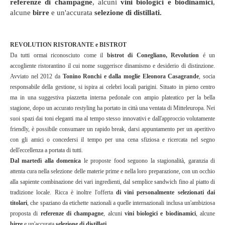
referenze di champagne
, alcuni
vini biologici e biodinamici
,
alcune
birre
e un'accurata
selezione di distillati.
REVOLUTION RISTORANTE e BISTROT
Da tutti ormai riconosciuto come il
bistrot di Conegliano,
Revolution
é un
accogliente ristorantino il
cui nome suggerisce dinamismo e desiderio di distinzione.
Avviato nel 2012 da
Tonino Ronchi e dalla moglie Eleonora Casagrande
, socia
responsabile della gestione, si ispira ai celebri locali parigini. Situato in pieno centro
ma in una suggestiva piazzetta interna pedonale con ampio plateatico per la bella
stagione, dopo un accurato restyling ha portato in città una ventata di Mitteleuropa. Nei
suoi spazi dai toni eleganti ma al tempo stesso innovativi e dall'approccio volutamente
friendly, è possibile consumare un rapido break, darsi appuntamento per un aperitivo
con gli amici o concedersi il tempo per una cena sfiziosa e ricercata nel segno
dell'eccellenza a portata di tutti.
Dal martedì alla domenica
le proposte food seguono la stagionalità, garanzia di
attenta cura nella selezione delle materie prime e nella loro preparazione, con un occhio
alla sapiente combinazione dei vari ingredienti, dal semplice sandwich fino al piatto di
tradizione locale. Ricca è inoltre l'offerta
di vini personalmente selezionati dai
titolari
, che spaziano da etichette nazionali a quelle internazionali inclusa un'ambiziosa
proposta di
referenze di champagne
, alcuni
vini biologici e biodinamici
, alcune
birre
e un'accurata
selezione di distillati.