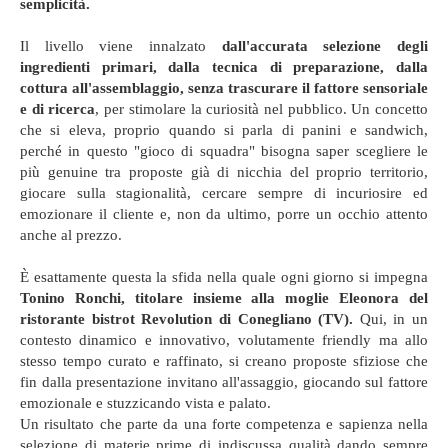
semplicità.
Il livello viene innalzato
dall'accurata selezione degli
ingredienti primari, dalla tecnica di preparazione, dalla
cottura all'assemblaggio, senza trascurare il fattore sensoriale
e di ricerca
, per stimolare la curiosità nel pubblico. Un concetto
che si eleva, proprio quando si parla di panini e sandwich,
perché in questo "gioco di squadra" bisogna saper scegliere le
più genuine tra proposte già di nicchia del proprio territorio,
giocare sulla stagionalità, cercare sempre di incuriosire ed
emozionare il cliente e, non da ultimo, porre un occhio attento
anche al prezzo.
È esattamente questa la sfida nella quale ogni giorno si impegna
Tonino Ronchi, titolare insieme alla moglie Eleonora del
ristorante bistrot Revolution di Conegliano (TV).
Qui, in un
contesto dinamico e innovativo, volutamente friendly ma allo
stesso tempo curato e raffinato, si creano proposte sfiziose che
fin dalla presentazione invitano all'assaggio, giocando sul fattore
emozionale e stuzzicando vista e palato.
Un risultato che parte da una forte competenza e sapienza nella
selezione di materie prime di indiscussa qualità dando sempre