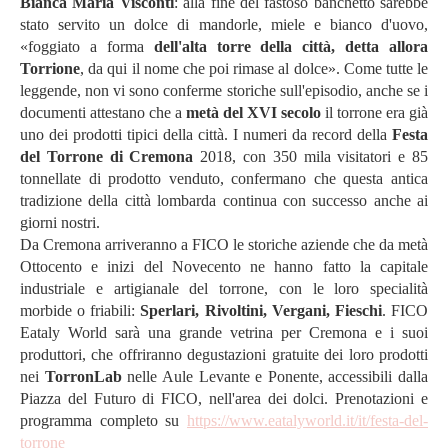
Bianca Maria Visconti
: alla fine del fastoso banchetto sarebbe
stato servito un dolce di mandorle, miele e bianco d'uovo,
«foggiato a forma
dell'alta torre della città, detta allora
Torrione
, da qui il nome che poi rimase al dolce». Come tutte le
leggende, non vi sono conferme storiche sull'episodio, anche se i
documenti attestano che a
metà del XVI secolo
il torrone era già
uno dei prodotti tipici della città. I numeri da record della
Festa
del Torrone di Cremona
2018, con 350 mila visitatori e 85
tonnellate di prodotto venduto, confermano che questa antica
tradizione della città lombarda continua con successo anche ai
giorni nostri.
Da Cremona arriveranno a FICO le storiche aziende che da metà
Ottocento e inizi del Novecento ne hanno fatto la capitale
industriale e artigianale del torrone, con le loro specialità
morbide o friabili:
Sperlari, Rivoltini, Vergani, Fieschi
. FICO
Eataly World sarà una grande vetrina per Cremona e i suoi
produttori, che offriranno degustazioni gratuite dei loro prodotti
nei
TorronLab
nelle Aule Levante e Ponente, accessibili dalla
Piazza del Futuro di FICO, nell'area dei dolci. Prenotazioni e
programma completo su
https://www.eatalyworld.it/it/festa-del-
torrone