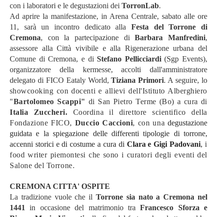
con i laboratori e le degustazioni dei
TorronLab
.
Ad aprire la manifestazione, in Arena Centrale, sabato alle ore
11, sarà un incontro dedicato alla
Festa del Torrone di
Cremona
, con la partecipazione di
Barbara Manfredini
,
assessore alla Città vivibile e alla Rigenerazione urbana del
Comune di Cremona, e di
Stefano Pellicciardi
(Sgp Events),
organizzatore della kermesse, accolti dall'amministratore
delegato di FICO Eataly World,
Tiziana Primori
. A seguire, lo
s
howcooking con docenti e allievi dell'Istituto Alberghiero
"
Bartolomeo Scappi"
di San Pietro Terme (Bo) a cura di
Italia Zuccheri.
Coordina il direttore scientifico della
Fondazione FICO,
Duccio Caccioni
, con una
degustazione
guidata e la spiegazione delle differenti tipologie di torrone,
accenni storici e di costume a cura di
Clara e Gigi Padovani
,
i
food writer piemontesi che sono i curatori degli eventi del
Salone del Torrone.
CREMONA CITTA' OSPITE
La tradizione vuole che il
Torrone sia nato a Cremona nel
1441
in occasione del matrimonio tra
Francesco Sforza e