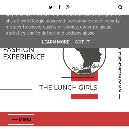
This site uses cookies from Google to deliver its services
and to analyze traffic. Your IP address and user-agent are
shared with Google along with performance and security
metrics to ensure quality of service, generate usage
statistics, and to detect and address abuse.
LEARN MORE
GOT IT
MENU