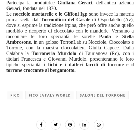
Partecipa la produttrice
Giuliana Geraci
, dell'antica azienda
Geraci
, fondata nel 1870.
Le
nocciole mortarelle e le Giffoni Igp
sono invece la materia
prima scelta dal
Torronificio del Casale
di Ospedaletto (Av),
dove si esprime la tradizione irpina, che però offre anche quello
morbido e ricoperto di cioccolato con le mandorle. Verranno a
raccontare le loro specialità le sorelle
Paola
e
Stella
Ambrosone
, in un goloso TorronLab su Nocciole, Cioccolato e
Torrone, con la maestra cioccolatiera Giulia Capece. Dalla
Calabria la
Torroneria Murdolo
di Taurianova (Rc), con i
titolari Francesca e Giovanni Murdolo, presenteranno le loro
tipiche specialità:
i fichi e i datteri farciti di torrone e il
torrone croccante al bergamotto.
FICO
FICO EATALY WORLD
SALONE DEL TORRONE