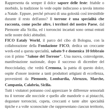
Rappresenta da sempre il dolce
sapore delle feste
: friabile o
morbido, la tradizione lo vede ospite indiscusso a tavola intorno
a Natale. Eppure, perché privarsi di una golosità così irresistibile
durante il resto dell'anno? Il
torrone è una specialità che
racconta, come poche altre, i territori del nostro Paese
, dal
Piemonte alla Sicilia, ed i torroncini incartati sono ormai entrati
nelle nostre dolci abitudini.
FICO Eataly World
, il parco del cibo di Bologna, con la
collaborazione della
Fondazione FICO
, dedica un croccante
week-end a questa specialità,
sabato 9 e domenica 10 febbraio
con il primo
"Salone del Torrone"
. Una nuova, coinvolgente,
manifestazione nazionale, dopo il successo di dicembre del
#noccioladay, che vedrà
Cremona
, la patria di questo dolce,
ospite d'onore insieme a tanti produttori artigiani di eccellenza,
provenienti da
Piemonte, Lombardia, Abruzzo, Marche,
Campania, Calabria, Sicilia.
Tutti i visitatori potranno così apprezzare le differenze sensoriali
tra il torrone alle nocciole e quello alle mandorle o ai pistacchi,
degustare torroncini, cupeta, croccanti e tante altre specialità
tipiche e a volte sconosciute che rappresentano ciascun territorio,