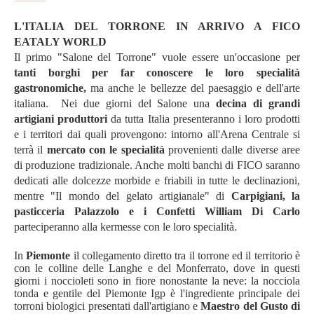
L'ITALIA DEL TORRONE IN ARRIVO A FICO
EATALY WORLD
Il primo "Salone del Torrone" vuole essere un'occasione per
tanti borghi per far conoscere le loro specialità
gastronomiche,
ma anche le bellezze del paesaggio e dell'arte
italiana. Nei due giorni del Salone una
decina di grandi
artigiani produttori
da tutta Italia presenteranno i loro prodotti
e i territori dai quali provengono: intorno all'Arena Centrale si
terrà il
mercato con le specialità
provenienti dalle diverse aree
di produzione tradizionale. Anche molti banchi di FICO saranno
dedicati alle dolcezze morbide e friabili in tutte le declinazioni,
mentre "Il mondo del gelato artigianale" di
Carpigiani, la
pasticceria Palazzolo e i Confetti William Di Carlo
parteciperanno alla kermesse con le loro specialità.
In
Piemonte
il collegamento diretto tra il torrone ed il territorio è
con le colline delle Langhe e del Monferrato, dove in questi
giorni i noccioleti sono in fiore nonostante la neve: la nocciola
tonda e gentile del Piemonte Igp è l'ingrediente principale dei
torroni biologici presentati dall'artigiano e
Maestro del Gusto di