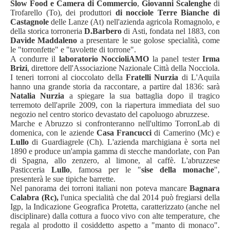
Slow Food e Camera di Commercio
,
Giovanni Scalenghe
di
Trofarello (To), dei produttori
di nocciole Terre Bianche di
Castagnole
delle Lanze (At) nell'azienda agricola Romagnolo, e
della storica torroneria
D.Barbero
di Asti, fondata nel 1883, con
Davide Maddaleno
a presentare le sue golose specialità, come
le "torronfette" e "tavolette di torrone".
A condurre il
laboratorio
NoccioliAMO
la panel tester
Irma
Brizi
, direttore dell'Associazione Nazionale Città della Nocciola.
I teneri torroni al cioccolato della
Fratelli Nurzia
di L'Aquila
hanno una grande storia da raccontare, a partire dal 1836: sarà
Natalia Nurzia
a spiegare la sua battaglia dopo il tragico
terremoto dell'aprile 2009, con la riapertura immediata del suo
negozio nel centro storico devastato del capoluogo abruzzese.
Marche e Abruzzo si confronteranno nell'ultimo TorronLab di
domenica, con le aziende
Casa Francucci
di Camerino (Mc) e
Lullo
di Guardiagrele (Ch). L'azienda marchigiana è sorta nel
1890 e produce un'ampia gamma di stecche mandorlate, con Pan
di Spagna, allo zenzero, al limone, al caffè. L'abruzzese
Pasticceria
Lullo
, famosa per le "
sise della monache
",
presenterà le sue tipiche barrette.
Nel panorama dei torroni italiani non poteva mancare
Bagnara
Calabra (Rc),
l'unica specialità che dal 2014 può fregiarsi della
Igp, la Indicazione Geografica Protetta, caratterizzato (anche nel
disciplinare) dalla cottura a
fuoco vivo con alte temperature, che
regala al prodotto il cosiddetto aspetto a "manto di monaco".