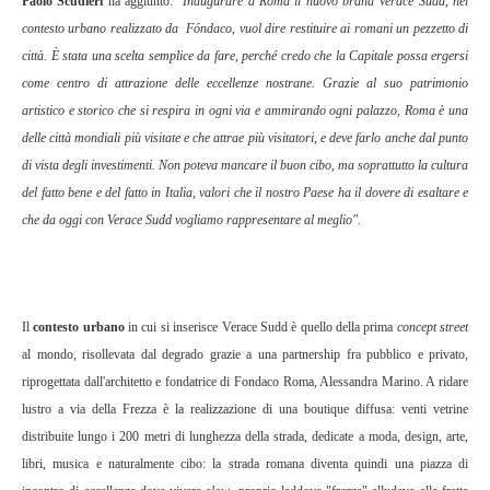
Paolo Scudieri
ha aggiunto:
"Inaugurare a Roma il nuovo brand Verace Sudd, nel
contesto urbano realizzato da Fóndaco, vuol dire restituire ai romani un pezzetto di
città. È stata una scelta semplice da fare, perché credo che la Capitale possa ergersi
come centro di attrazione delle eccellenze nostrane. Grazie al suo patrimonio
artistico e storico che si respira in ogni via e ammirando ogni palazzo, Roma è una
delle città mondiali più visitate e che attrae più visitatori, e deve farlo anche dal punto
di vista degli investimenti. Non poteva mancare il buon cibo, ma soprattutto la cultura
del fatto bene e del fatto in Italia, valori che il nostro Paese ha il dovere di esaltare e
che da oggi con Verace Sudd vogliamo rappresentare al meglio".
Il
contesto urbano
in cui si inserisce Verace Sudd è quello della prima
concept street
al mondo, risollevata dal degrado grazie a una partnership fra pubblico e privato,
riprogettata dall'architetto e fondatrice di Fondaco Roma, Alessandra Marino. A ridare
lustro a via della Frezza è la realizzazione di una boutique diffusa: venti vetrine
distribuite lungo i 200 metri di lunghezza della strada, dedicate a moda, design, arte,
libri, musica e naturalmente cibo: la strada romana diventa quindi una piazza di