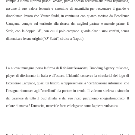
compie a Roma il primo passo:
Verace
, parola spesso accostata alla pizza napoletana,
assume il suo valore letterale e sinonimo di autenticità per raccontare il grande e
disciplinato lavoro che Verace Sudd, in continuità con quanto avviato da Eccellenze
Campane, compie sul territorio alla ricerca dei migliori partner e materie prime. E
Sudd
, con la doppia "d", con cui il polo campano guarda oltre i suoi confini, senza
dimenticare le sue origini (
"O' Sudd"
, si dice a Napoli).
La nuova immagine porta la firma di
RobilantAssociati
, Branding Agency milanese,
player di riferimento in Italia e all'estero. L'identità conserva la circolarità del logo di
Eccellenze Campane, quasi un timbro, a rappresentare la "certificazione informale" che
l'insegna riconosce agli "eccellenti" da portare in tavola. Il vulcano si eleva a simbolo
del carattere di tutto il Sud d'Italia e del suo ricco patrimonio enogastronomico. Il
colore di marca è l'antracite, materiale forte ed elegante come la pietra vulcanica.