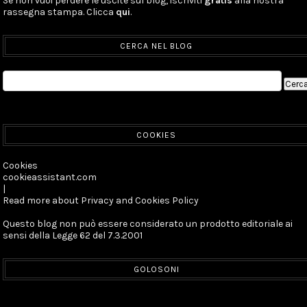
Se non vuoi perdere le uscite sul blog, iscriviti
gratis
alla nostra
rassegna stampa. Clicca
qui
.
CERCA NEL BLOG
COOKIES
Cookies
cookieassistant.com
|
Read more about Privacy and Cookies Policy
Questo blog non può essere considerato un prodotto editoriale ai
sensi della Legge 62 del 7.3.2001
GOLOSONI