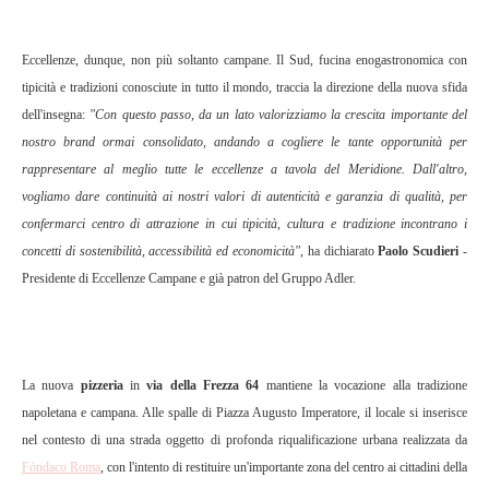
Eccellenze, dunque, non più soltanto campane. Il Sud, fucina enogastronomica con
tipicità e tradizioni conosciute in tutto il mondo, traccia la direzione della nuova sfida
dell'insegna:
"Con questo passo, da un lato valorizziamo la crescita importante del
nostro brand ormai consolidato, andando a cogliere le tante opportunità per
rappresentare al meglio tutte le eccellenze a tavola del Meridione. Dall'altro,
vogliamo dare continuità ai nostri valori di autenticità e garanzia di qualità, per
confermarci centro di attrazione in cui tipicità, cultura e tradizione incontrano i
concetti di sostenibilità, accessibilità ed economicità"
, ha dichiarato
Paolo Scudieri
-
Presidente di Eccellenze Campane e già patron del Gruppo Adler.
La nuova
pizzeria
in
via della Frezza 64
mantiene la vocazione alla tradizione
napoletana e campana. Alle spalle di Piazza Augusto Imperatore, il locale si inserisce
nel contesto di una strada oggetto di profonda riqualificazione urbana realizzata da
Fóndaco Roma
, con l'intento di restituire un'importante zona del centro ai cittadini della