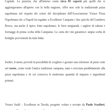
Capitale. La pizzeria, che all'interno conta
circa 85 coperti
più quelli che si
aggiungeranno all'aperto con la bella stagione, offre non solo la tradizionale pizza
napoletana nel rispetto dei criteri del disciplinare dell'Associazione Verace Pizza
Napoletana che a Napoli ha regalato a Eccellenze Campane i due spicchi del Gambero
Rosso, ma anche il tipico fritto napoletano, le birre artigianali, i taglieri di salumi e
formaggi di prima scelta della Campania. La carta dei vini garantisce ampia scelta di
bottiglie provenienti da tutta Italia.
Inoltre, il menu prevede la possibilità di scegliere e gustare una selezione di pizze cotte
nel
ruoto
, come vuole l'antica tradizione campana, nata e cresciuta parallelamente alla
pizza napoletana e di cui conserva le medesime quantità di impasto e ingredienti
primari.
Verace Sudd – Eccellenze in Tavola, progetto voluto e avviato da
Paolo Scudieri
,