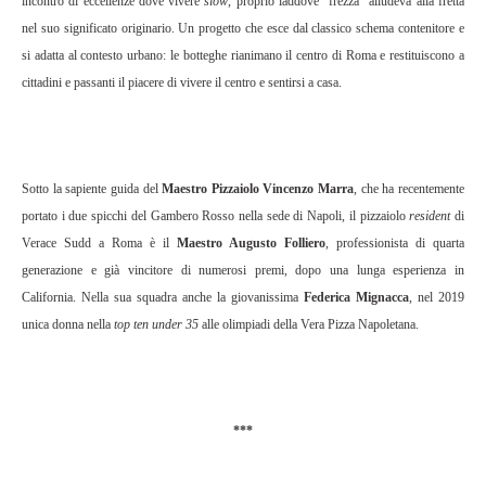
incontro di eccellenze dove vivere
slow
, proprio laddove "frezza" alludeva alla fretta
nel suo significato originario. Un progetto che esce dal classico schema contenitore e
si adatta al contesto urbano: le botteghe rianimano il centro di Roma e restituiscono a
cittadini e passanti il piacere di vivere il centro e sentirsi a casa.
Sotto la sapiente guida del
Maestro Pizzaiolo Vincenzo Marra
, che ha recentemente
portato i due spicchi del Gambero Rosso nella sede di Napoli, il pizzaiolo
resident
di
Verace Sudd a Roma è il
Maestro Augusto Folliero
, professionista di quarta
generazione e già vincitore di numerosi premi, dopo una lunga esperienza in
California. Nella sua squadra anche la giovanissima
Federica Mignacca
, nel 2019
unica donna nella
top ten
under 35
alle olimpiadi della Vera Pizza Napoletana.
***