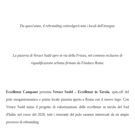
Da quest'anno, il rebranding coinvolgerà tutti i locali dell'insegna.
La pizzeria di Verace Sudd apre in via della Frezza, nel contesto esclusivo di
riqualificazione urbana firmato da Fóndaco Roma.
Eccellenze Campane
presenta
Verace Sudd – Eccellenze in Tavola
, spin-off del
polo enogastronomico e primo locale pizzeria aperto a Roma con il nuovo logo. Con
Verace Sudd inizia il progetto di valorizzazione delle eccellenze in tavola del Sud
d'Italia: nel corso del 2020, tutti i ristoranti del polo saranno interessati da un ampio
processo di rebranding.