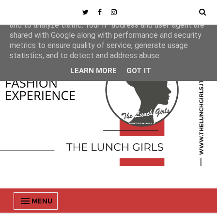
This site uses cookies from Google to deliver its services
and to analyze traffic. Your IP address and user-agent are
shared with Google along with performance and security
metrics to ensure quality of service, generate usage
statistics, and to detect and address abuse.
LEARN MORE
GOT IT
MENU