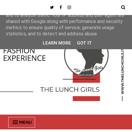
This site uses cookies from Google to deliver its services
and to analyze traffic. Your IP address and user-agent are
shared with Google along with performance and security
metrics to ensure quality of service, generate usage
statistics, and to detect and address abuse.
LEARN MORE
GOT IT
MENU