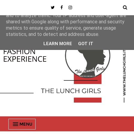
This site uses cookies from Google to deliver its services
and to analyze traffic. Your IP address and user-agent are
shared with Google along with performance and security
metrics to ensure quality of service, generate usage
statistics, and to detect and address abuse.
LEARN MORE
GOT IT
MENU