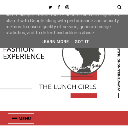
This site uses cookies from Google to deliver its services
and to analyze traffic. Your IP address and user-agent are
shared with Google along with performance and security
metrics to ensure quality of service, generate usage
statistics, and to detect and address abuse.
LEARN MORE
GOT IT
MENU