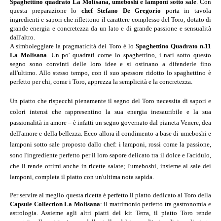
Spaghettino quadrato La Molisana, umeboshi e lamponi sotto sale
. Con
questa preparazione lo
chef Stefano De Gregorio
porta in tavola
ingredienti e sapori che riflettono il carattere complesso del Toro, dotato di
grande energia e concretezza da un lato e di grande passione e sensualità
dall'altro.
A simboleggiare la pragmaticità dei Toro è lo
Spaghettino Quadrato n.11
La Molisana
. Un po' quadrati come lo spaghettino, i nati sotto questo
segno sono convinti delle loro idee e si ostinano a difenderle fino
all'ultimo. Allo stesso tempo, con il suo spessore ridotto lo spaghettino è
perfetto per chi, come i Toro, apprezza la semplicità e la concretezza.
Un pia
tto che rispecchi pienamente il segno del Toro
necessita di sapori e
colori intensi che rappresentino la sua energia inesauribile e la sua
passionalità in amore – è infatti un segno governato dal
pianeta Venere,
dea
dell'amore e della bellezza.
Ecco allora il condimento a base di umeboshi e
lamponi sotto sale proposto dallo chef: i lamponi, rossi come la passione,
sono l'ingrediente perfetto per il loro sapore delicato tra il dolce e l'acidulo,
che li rende ottimi anche in ricette salate; l'umeboshi, insieme al sale dei
lamponi, completa il piatto con un'ultima nota sapida.
Per servire al meglio questa ricetta è perfetto il piatto dedicato al Toro della
Capsule Collection La Molisana
: il matrimonio perfetto tra gastronomia e
astrologia. Assieme agli altri piatti del kit Terra, il piatto Toro rende