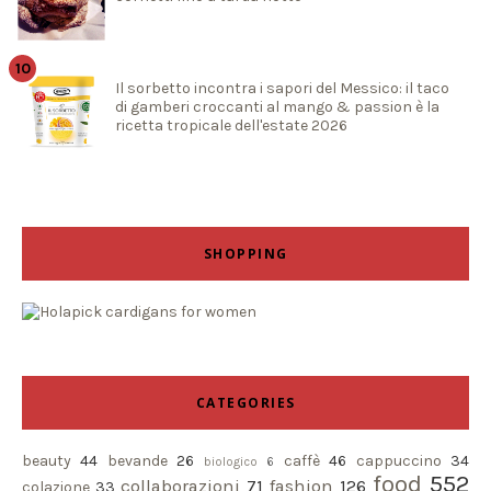
Il sorbetto incontra i sapori del Messico: il taco
di gamberi croccanti al mango & passion è la
ricetta tropicale dell'estate 2026
SHOPPING
CATEGORIES
beauty
44
bevande
26
caffè
46
cappuccino
34
biologico
6
food
552
collaborazioni
71
fashion
126
colazione
33