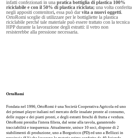
infatti
c
onfezionati in una
pratica bottiglia di plastica 100%
riciclabile e con il 50% di plastica riciclata;
una volta conferita
negli appositi contenitori
,
essa può dar
vita a nuovi oggetti
.
OrtoRomi sceglie di utilizzare per le bottigliette la plastica
riciclabile perché tale materiale può essere trattato con la tecnica
HPP durante la lavorazione degli estratti: il vetro non
resisterebbe alla pressione necessaria.
OrtoRomi
Fondata nel 1996, OrtoRomi è una Società Cooperativa Agricola ed uno
dei primari player italiani nel mercato delle insalate pronte al consumo,
delle zuppe e dei piatti pronti, e degli estratti freschi di frutta e verdura.
OrtoRomi presidia l'intera filiera, dal seme alla tavola, garantendo
tracciabilità e trasparenza. Attualmente, unisce 10 soci, dispone di 2
stabilimenti di produzione, uno a Borgoricco (PD) ed uno a Bellizzi in
provincia (SA) che lavorano le materie prime conferite da 49 Aziende