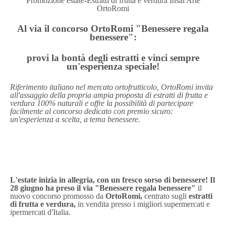
Promozione estate-Estratti di frutta e verdura Insal'Arte
OrtoRomi
Al via il concorso OrtoRomi "Benessere regala
benessere":
provi la bontà degli estratti e vinci sempre
un'esperienza speciale!
Riferimento italiano nel mercato ortofrutticolo,
OrtoRomi invita
all'assaggio della propria ampia proposta di estratti di frutta e
verdura 100% naturali e offre la possibilità di partecipare
facilmente al concorso dedicato con premio sicuro:
un'esperienza a scelta, a tema benessere.
L'estate inizia in allegria, con un fresco sorso di benessere! Il
28 giugno ha preso il via "Benessere regala benessere"
il
nuovo concorso promosso da
OrtoRomi,
centrato sugli
estratti
di frutta e verdura,
in vendita
presso i migliori supermercati e
ipermercati d'Italia.