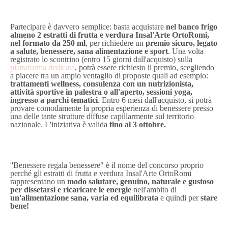
Partecipare è davvero semplice: basta acquistare
nel banco frigo
almeno 2 estratti di frutta e verdura Insal'Arte OrtoRomi,
nel formato da 250 ml
, per richiedere un
premio sicuro, legato
a salute, benessere, sana alimentazione e sport
. Una volta
registrato lo scontrino (entro 15 giorni dall'acquisto) sulla
piattaforma dedicata
, potrà essere richiesto il premio, scegliendo
a piacere tra un ampio ventaglio di proposte quali ad esempio:
trattamenti wellness, consulenza con un nutrizionista,
attività sportive in palestra o all'aperto, sessioni yoga,
ingresso a parchi tematici
.
Entro 6 mesi dall'acquisto, si potrà
provare comodamente la propria esperienza di benessere presso
una delle tante strutture diffuse capillarmente sul territorio
nazionale
.
L'iniziativa è valida
fino al 3 ottobre.
"
Benessere regala benessere" è il nome del concorso proprio
perché gli estratti di frutta e verdura
Insal'Arte OrtoRomi
rappresentano un
modo salutare, genuino, naturale e gustoso
per dissetarsi e ricaricare le energie
nell'ambito di
un'alimentazione sana, varia ed equilibrata
e quindi per
stare
bene!