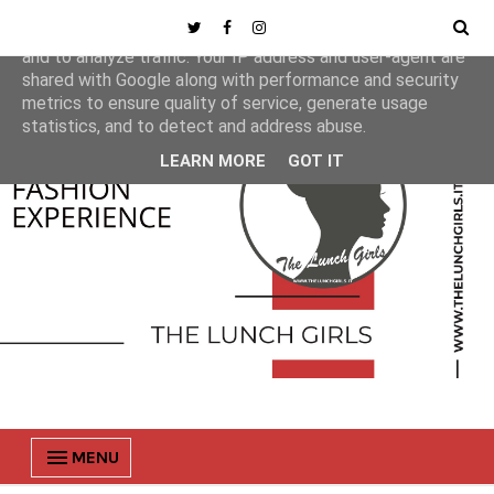
This site uses cookies from Google to deliver its services
and to analyze traffic. Your IP address and user-agent are
shared with Google along with performance and security
metrics to ensure quality of service, generate usage
statistics, and to detect and address abuse.
LEARN MORE
GOT IT
MENU