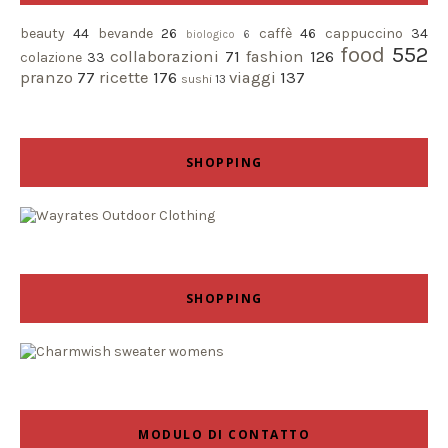
beauty
44
bevande
26
caffè
46
cappuccino
34
biologico
6
food
552
collaborazioni
71
fashion
126
colazione
33
pranzo
77
ricette
176
viaggi
137
sushi
13
SHOPPING
SHOPPING
MODULO DI CONTATTO