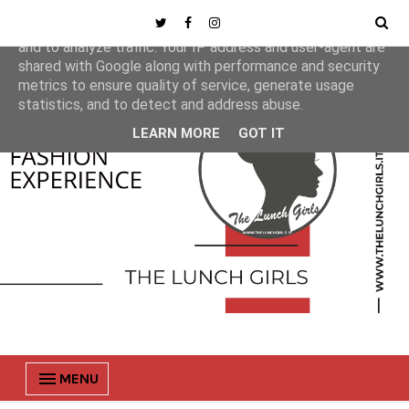
This site uses cookies from Google to deliver its services
and to analyze traffic. Your IP address and user-agent are
shared with Google along with performance and security
metrics to ensure quality of service, generate usage
statistics, and to detect and address abuse.
LEARN MORE
GOT IT
MENU