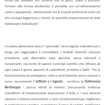
arriva dal semplice ma corretto mix di gusti, colori e profumi.
Tornare alla forma desiderata è possibile con un'alimentazione
varia e appagante, selezionando tra le proprie preferenze tutto ciò
che coniuga leggerezza e bontà, in quantità proporzionate al reale
fabbisogno individuale"
.
Un piano alimentare vario e "sartoriale" verrà seguito volentieri più a
lungo per raggiungere e consolidare i risultati ottenuti: nessuna
privazione, solo alternative sane, genuine, senza coloranti e
conservanti, ma ricche di sapore e principi nutritivi, che offrano ad
ogni pasto il giusto apporto di carboidrati, proteine e lipidi. "
Tra le
fonti proteiche da privilegiare, oltre a carni bianche, pesce azzurro e
uova, raccomando
i latticini e i legumi
, - continua la
Dottoressa
Bevilacqua -
spesso ridotti al minimo, trascurando evidenze
scientifiche di fondamentale importanza: il latte e i suoi derivati
aiutano il sistema immunitario e sono fondamentali per migliorare