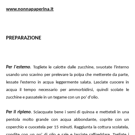
www.nonnapaperina.it
PREPARAZIONE
Per l'esterno
.
Togliete le calotte dalle zucchine, svuotate l'interno
usando uno scavino per prelevare la polpa che metterete da parte,
lessate l'esterno in acqua leggermente salata. Lasciate cuocere in
acqua il tempo necessario per ammorbidirsi, quindi scolate le
zucchine e passatele in un tegame con un po' d'olio.
Per il ripieno
. Sciacquate bene i semi di quinoa e metteteli in una
pentola molto grande con acqua abbondante, coprite con un
coperchio e cuocetela per 15 minuti. Raggiunta la cottura scolatela,
condite con un po' di olio e sale e lasciate raffreddare. Tagliate i