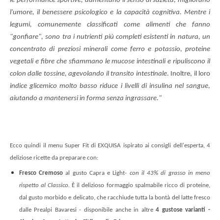
le performance sportive, aumentano il senso di sazietà, migliorano
l'umore, il benessere psicologico e la capacità cognitiva. Mentre i
legumi, comunemente classificati come alimenti che fanno
"gonfiare", sono tra i nutrienti più completi esistenti in natura, un
concentrato di preziosi minerali come ferro e potassio, proteine
vegetali e fibre che sfiammano le mucose intestinali e ripuliscono il
colon dalle tossine, agevolando il transito intestinale
. Inoltre, il loro
indice
glicemico molto basso riduce i livelli di insulina nel sangue,
aiutando a mantenersi in forma senza ingrassare."
Ecco quindi il menu Super Fit di EXQUISA ispirato ai consigli dell'esperta, 4
deliziose ricette da preparare con:
Fresco Cremoso
al gusto Capra e Light-
con il 43% di grasso in meno
rispetto al Classico.
È il delizioso formaggio spalmabile ricco di proteine,
dal gusto morbido e delicato, che racchiude tutta la bontà del latte fresco
dalle Prealpi Bavaresi
- disponibile anche in altre
4 gustose varianti -