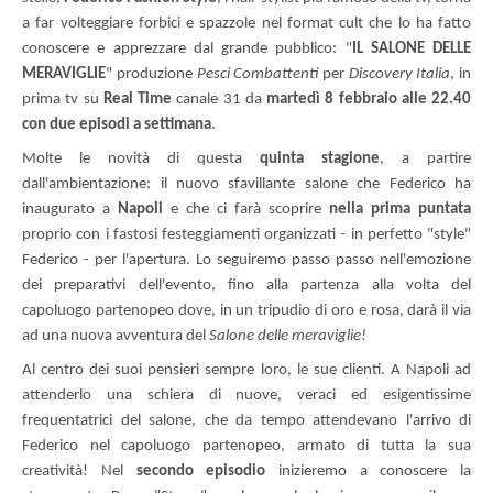
a far volteggiare forbici e spazzole nel format cult che lo ha fatto 
conoscere e apprezzare dal grande pubblico: "
IL SALONE DELLE 
MERAVIGLIE
" produzione 
Pesci Combattenti
 per 
Discovery Italia
, in 
prima tv su 
Real Time
 canale 31 da 
martedì 8 febbraio alle 22.40 
con due episodi a settimana
.
Molte le novità di questa 
quinta stagione
, a partire 
dall'ambientazione: il nuovo sfavillante salone che Federico ha 
inaugurato a 
Napoli
 e che ci farà scoprire 
nella prima puntata
proprio con i fastosi festeggiamenti organizzati - in perfetto "style" 
Federico - per l'apertura. Lo seguiremo passo passo nell'emozione 
dei preparativi dell'evento, fino alla partenza alla volta del 
capoluogo partenopeo dove, in un tripudio di oro e rosa, darà il via 
ad una nuova avventura del 
Salone delle meraviglie! 
Al centro dei suoi pensieri sempre loro, le sue clienti. A Napoli ad 
attenderlo una schiera di nuove, veraci ed esigentissime 
frequentatrici del salone, che da tempo attendevano l'arrivo di 
Federico nel capoluogo partenopeo, armato di tutta la sua 
creatività! Nel 
secondo episodio
 inizieremo a conoscere la 