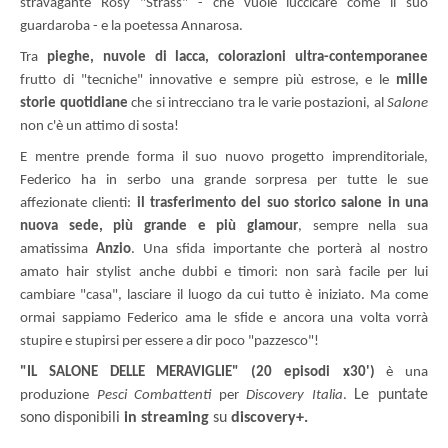
stravagante Rosy "Strass" - che vuole luccicare come il suo 
guardaroba - e la poetessa Annarosa.
Tra 
pieghe, nuvole di lacca, colorazioni ultra-contemporanee
frutto di "tecniche" innovative e sempre più estrose, e le 
mille 
storie quotidiane
 che si intrecciano tra le varie postazioni, al 
Salone
non c'è un attimo di sosta!
E mentre prende forma il suo nuovo progetto imprenditoriale, 
Federico ha in serbo una grande sorpresa per tutte le sue 
affezionate clienti: 
il trasferimento del suo storico salone in una 
nuova sede, più grande e più glamour
, sempre nella sua 
amatissima 
Anzio
. Una sfida importante che porterà al nostro 
amato hair stylist anche dubbi e timori: non sarà facile per lui 
cambiare "casa", lasciare il luogo da cui tutto è iniziato. Ma come 
ormai sappiamo Federico ama le sfide e ancora una volta vorrà 
stupire e stupirsi per essere a dir poco "pazzesco"!
"IL SALONE DELLE MERAVIGLIE" (20 episodi
x30') 
è una 
Le puntate 
produzione 
Pesci Combattenti 
per 
Discovery Italia
. 
sono disponibili 
in streaming 
su
 discovery+. 