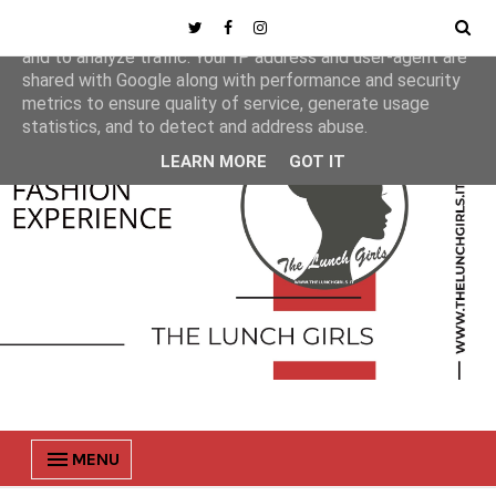
This site uses cookies from Google to deliver its services
and to analyze traffic. Your IP address and user-agent are
shared with Google along with performance and security
metrics to ensure quality of service, generate usage
statistics, and to detect and address abuse.
LEARN MORE
GOT IT
MENU