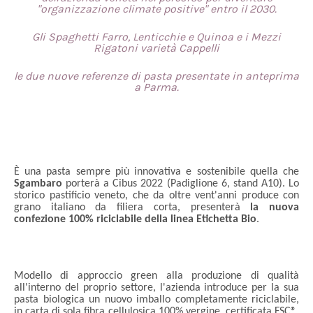
"organizzazione climate positive" entro il 2030.
Gli Spaghetti Farro, Lenticchie e Quinoa e i Mezzi
Rigatoni varietà Cappelli
le due nuove referenze di pasta presentate in anteprima
a Parma.
È una pasta sempre più innovativa e sostenibile quella che
Sgambaro
porterà a Cibus 2022 (Padiglione 6, stand A10). Lo
storico pastificio veneto, che da oltre vent'anni produce con
grano italiano da filiera corta, presenterà
la nuova
confezione 100% riciclabile della linea Etichetta Bio
.
Modello di approccio green alla produzione di qualità
all'interno del proprio settore, l'azienda introduce per la sua
pasta biologica un nuovo imballo completamente riciclabile,
in carta di sola fibra cellulosica 100% vergine, certificata FSC®.