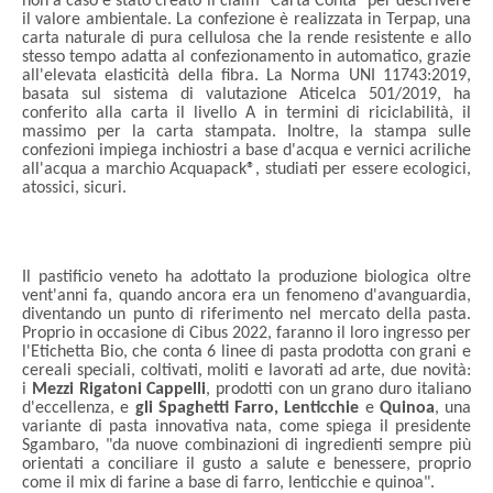
non a caso è stato creato il claim "Carta Conta" per descrivere
il valore ambientale. La confezione è realizzata in Terpap, una
carta naturale di pura cellulosa che la rende resistente e allo
stesso tempo adatta al confezionamento in automatico, grazie
all'elevata elasticità della fibra. La Norma UNI 11743:2019,
basata sul sistema di valutazione Aticelca 501/2019, ha
conferito alla carta il livello A in termini di riciclabilità, il
massimo per la carta stampata. Inoltre, la stampa sulle
confezioni impiega inchiostri a base d'acqua e vernici acriliche
all'acqua a marchio Acquapack®, studiati per essere ecologici,
atossici, sicuri.
Il pastificio veneto ha adottato la produzione biologica oltre
vent'anni fa, quando ancora era un fenomeno d'avanguardia,
diventando un punto di riferimento nel mercato della pasta.
Proprio in occasione di Cibus 2022, faranno il loro ingresso per
l'Etichetta Bio, che conta 6 linee di pasta prodotta con
grani e
cereali speciali, coltivati, moliti e
lavorati ad arte, due novità:
i
Mezzi Rigatoni Cappelli
,
prodotti con un grano duro italiano
d'eccellenza, e
gli Spaghetti Farro, Lenticchie
e
Quinoa
, una
variante di pasta innovativa nata, come spiega il presidente
Sgambaro, "da nuove combinazioni di ingredienti sempre più
orientati a conciliare il gusto a salute e benessere, proprio
come il mix di farine a base di farro, lenticchie e quinoa".