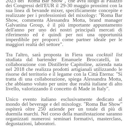
2023 del "Roma Bar Show", che avrà luogo al Palazzo
dei Congressi dell'EUR il 29-30 maggio prossimi con la
sua linea di bevande mixer, specificamente concepite e
realizzate per i professionisti del mixology: "Roma Bar
Show, commenta Alessandra Motta, brand manager
Galvanina Group, è il più importante appuntamento
dell'anno per uno dei nostri principali mercati di
riferimento ed è quindi per noi una opportunità
imperdibile per proporci come partner ideale per le
maggiori realtà del settore".
Tra l'altro, sarà proposta in Fiera una
cocktail list
studiata dal bartender Emanuele Broccatelli, in
collaborazione con Distillerie Capitoline, azienda nata
nel 2018 che realizza prodotti artigianali utilizzando le
risorse del territorio e il legame con la Città Eterna: "Si
tratta di una collaborazione, spiega Alessandra Motta,
che abbiamo voluto per unire due realtà italiane di alto
livello, valorizzando il concetto di Made in Italy".
Unico evento italiano esclusivamente dedicato al
mondo del beverage e del mixology. "Roma Bar Show"
ospiterà oltre 250 aziende per un totale di più di
duemila marchi. Nel corso della manifestazione saranno
organizzati numerosi seminari formativi, masterclass,
degustazioni, laboratori.