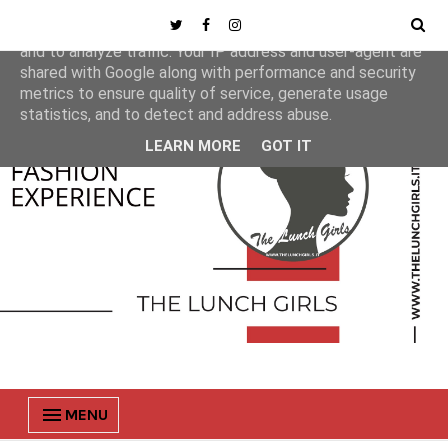
This site uses cookies from Google to deliver its services
and to analyze traffic. Your IP address and user-agent are
shared with Google along with performance and security
metrics to ensure quality of service, generate usage
statistics, and to detect and address abuse.
LEARN MORE
GOT IT
MENU