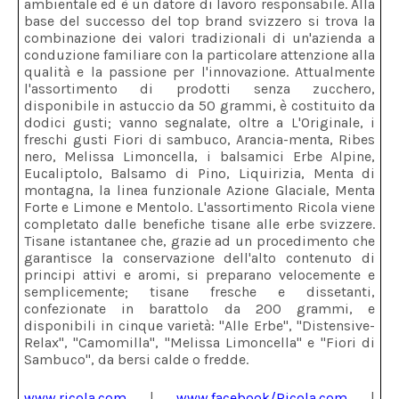
ambientale ed è un datore di lavoro responsabile. Alla
base del successo del top brand svizzero si trova la
combinazione dei valori tradizionali di un'azienda a
conduzione familiare con la particolare attenzione alla
qualità e la passione per l'innovazione. Attualmente
l'assortimento di prodotti senza zucchero,
disponibile in astuccio da 50 grammi, è costituito da
dodici gusti; vanno segnalate, oltre a L'Originale, i
freschi gusti Fiori di sambuco, Arancia-menta, Ribes
nero, Melissa Limoncella, i balsamici Erbe Alpine,
Eucaliptolo, Balsamo di Pino, Liquirizia, Menta di
montagna, la linea funzionale Azione Glaciale, Menta
Forte e Limone e Mentolo. L'assortimento Ricola viene
completato dalle benefiche tisane alle erbe svizzere.
Tisane istantanee che, grazie ad un procedimento che
garantisce la conservazione dell'alto contenuto di
principi attivi e aromi, si preparano velocemente e
semplicemente; tisane fresche e dissetanti,
confezionate in barattolo da 200 grammi, e
disponibili in cinque varietà: "Alle Erbe", "Distensive-
Relax", "Camomilla", "Melissa Limoncella" e "Fiori di
Sambuco", da bersi calde o fredde.
www.ricola.com
|
www.facebook/Ricola.com
|