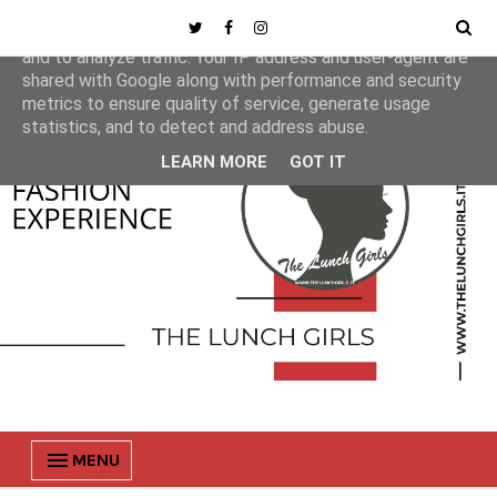
This site uses cookies from Google to deliver its services
and to analyze traffic. Your IP address and user-agent are
shared with Google along with performance and security
metrics to ensure quality of service, generate usage
statistics, and to detect and address abuse.
LEARN MORE
GOT IT
MENU