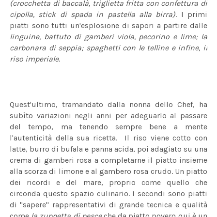
(crocchetta di baccalà, triglietta fritta con confettura di
cipolla, stick di spada in pastella alla birra)
. I primi
piatti sono tutti un'esplosione di sapori a partire dalle
linguine, battuto di gamberi viola, pecorino e lime; la
carbonara di seppia; spaghetti con le telline e infine, il
riso imperiale.
Quest'ultimo, tramandato dalla nonna dello Chef, ha
subìto variazioni negli anni per adeguarlo al passare
del tempo, ma tenendo sempre bene a mente
l'autenticità della sua ricetta. Il riso viene cotto con
latte, burro di bufala e panna acida, poi adagiato su una
crema di gamberi rosa a completarne il piatto insieme
alla scorza di limone e al gambero rosa crudo. Un piatto
dei ricordi e del mare, proprio come quello che
circonda questo spazio culinario. I secondi sono piatti
di "sapere" rappresentativi di grande tecnica e qualità
come
la zuppetta di pesce
che da piatto povero qui è un