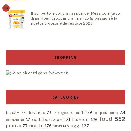
Il sorbetto incontra i sapori del Messico: il taco
di gamberi croccanti al mango & passion è la
ricetta tropicale dell'estate 2026
SHOPPING
CATEGORIES
beauty
44
bevande
26
caffè
46
cappuccino
34
biologico
6
food
552
collaborazioni
71
fashion
126
colazione
33
pranzo
77
ricette
176
viaggi
137
sushi
13