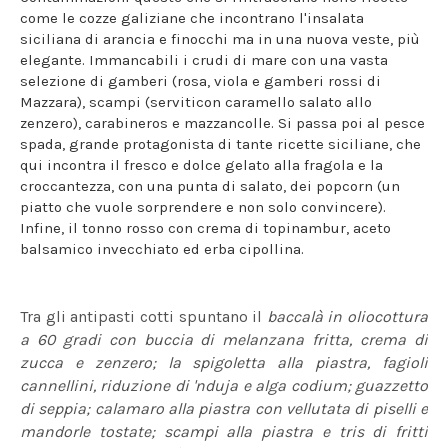
come le cozze galiziane che incontrano l'insalata
siciliana di arancia e finocchi ma in una nuova veste, più
elegante. Immancabili i crudi di mare con una vasta
selezione di gamberi (rosa, viola e gamberi rossi di
Mazzara), scampi (serviticon caramello salato allo
zenzero), carabineros e mazzancolle. Si passa poi al pesce
spada, grande protagonista di tante ricette siciliane, che
qui incontra il fresco e dolce gelato alla fragola e la
croccantezza, con una punta di salato, dei popcorn (un
piatto che vuole sorprendere e non solo convincere).
Infine, il tonno rosso con crema di topinambur, aceto
balsamico invecchiato ed erba cipollina.
Tra gli antipasti cotti spuntano il
baccalà in oliocottura
a 60 gradi con buccia di melanzana fritta, crema di
zucca e zenzero; la spigoletta alla piastra, fagioli
cannellini, riduzione di 'nduja e alga codium; guazzetto
di seppia; calamaro alla piastra con vellutata di piselli e
mandorle tostate; scampi alla piastra e tris di fritti