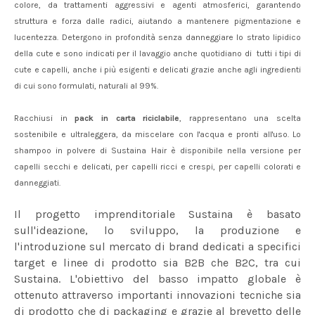
colore, da trattamenti aggressivi e agenti atmosferici, garantendo
struttura e forza dalle radici, aiutando a mantenere pigmentazione e
lucentezza. Detergono in profondità senza danneggiare lo strato lipidico
della cute e sono indicati per il lavaggio anche quotidiano di tutti i tipi di
cute e capelli, anche i più esigenti e delicati grazie anche agli ingredienti
di cui sono formulati, naturali al 99%.
Racchiusi in
pack in carta riciclabile
, rappresentano una scelta
sostenibile e ultraleggera, da miscelare con l'acqua e pronti all'uso. Lo
shampoo in polvere di Sustaina Hair è disponibile nella versione per
capelli secchi e delicati, per capelli ricci e crespi, per capelli colorati e
danneggiati.
Il progetto imprenditoriale Sustaina è basato
sull'ideazione, lo sviluppo, la produzione e
l'introduzione sul mercato di brand dedicati a specifici
target e linee di prodotto sia B2B che B2C, tra cui
Sustaina. L'obiettivo del basso impatto globale è
ottenuto attraverso importanti innovazioni tecniche sia
di prodotto che di packaging e grazie al brevetto delle