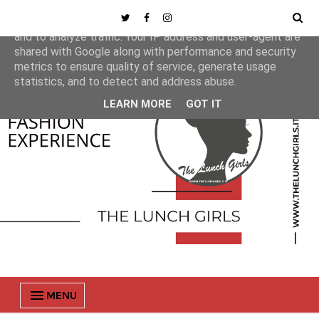
This site uses cookies from Google to deliver its services
and to analyze traffic. Your IP address and user-agent are
shared with Google along with performance and security
metrics to ensure quality of service, generate usage
statistics, and to detect and address abuse.
LEARN MORE
GOT IT
MENU