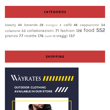
CATEGORIES
beauty
44
bevande
26
caffè
46
cappuccino
34
biologico
6
food
552
collaborazioni
71
fashion
126
colazione
33
pranzo
77
ricette
176
viaggi
137
sushi
13
SHOPPING