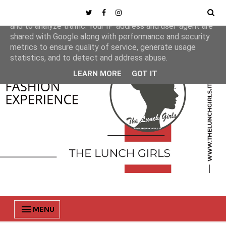
This site uses cookies from Google to deliver its services
and to analyze traffic. Your IP address and user-agent are
shared with Google along with performance and security
metrics to ensure quality of service, generate usage
statistics, and to detect and address abuse.
LEARN MORE
GOT IT
MENU