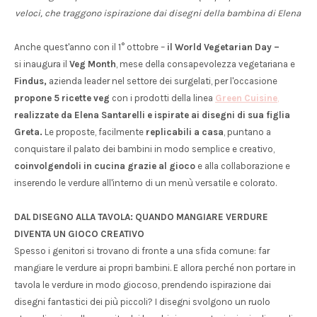
veloci, che traggono ispirazione dai disegni della bambina di Elena
Anche quest'anno con il 1° ottobre –
il World Vegetarian Day –
si inaugura il
Veg Month
, mese della consapevolezza vegetariana e
Findus,
azienda leader nel settore dei surgelati, per l'occasione
propone 5 ricette veg
con i prodotti della linea
Green Cuisine
,
realizzate
da Elena Santarelli e ispirate ai disegni di sua figlia
Greta.
Le proposte, facilmente
replicabili a casa
, puntano a
conquistare il palato dei bambini in modo semplice e creativo,
coinvolgendoli in cucina grazie al gioco
e alla collaborazione e
inserendo le verdure all'interno di un menù versatile e colorato.
DAL DISEGNO ALLA TAVOLA: QUANDO MANGIARE VERDURE
DIVENTA UN GIOCO CREATIVO
Spesso i genitori si trovano di fronte a una sfida comune: far
mangiare le verdure ai propri bambini. E allora perché non portare in
tavola le verdure in modo giocoso, prendendo ispirazione dai
disegni fantastici dei più piccoli? I disegni svolgono un ruolo