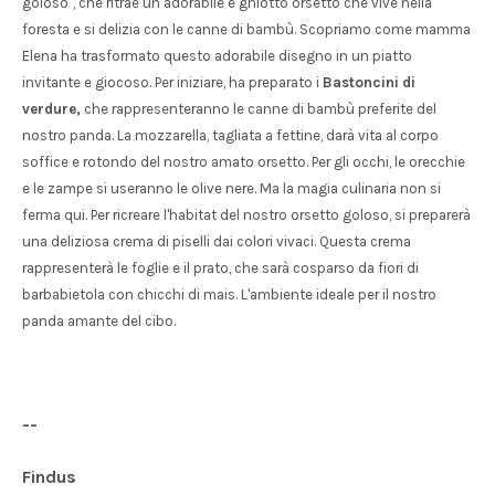
goloso", che ritrae un adorabile e ghiotto orsetto che vive nella
foresta e si delizia con le canne di bambù. Scopriamo come mamma
Elena ha trasformato questo adorabile disegno in un piatto
invitante e giocoso. Per iniziare, ha preparato i
Bastoncini di
verdure
,
che rappresenteranno le canne di bambù preferite del
nostro panda. La mozzarella, tagliata a fettine, darà vita al corpo
soffice e rotondo del nostro amato orsetto. Per gli occhi, le orecchie
e le zampe si useranno le olive nere. Ma la magia culinaria non si
ferma qui. Per ricreare l'habitat del nostro orsetto goloso, si preparerà
una deliziosa crema di piselli dai colori vivaci. Questa crema
rappresenterà le foglie e il prato, che sarà cosparso da fiori di
barbabietola con chicchi di mais. L'ambiente ideale per il nostro
panda amante del cibo.
--
Findus