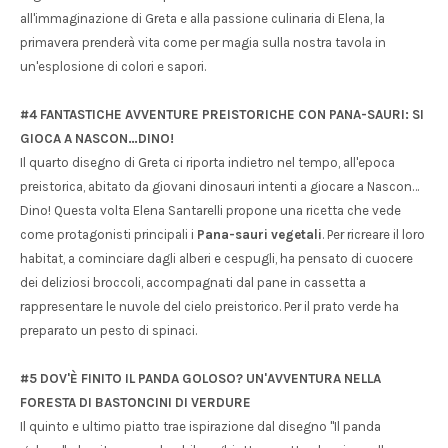
all'immaginazione di Greta e alla passione culinaria di Elena, la
primavera prenderà vita come per magia sulla nostra tavola in
un'esplosione di colori e sapori.
#4 FANTASTICHE AVVENTURE PREISTORICHE CON PANA-SAURI: SI
GIOCA A NASCON…DINO!
Il quarto disegno di Greta ci riporta indietro nel tempo, all'epoca
preistorica, abitato da giovani dinosauri intenti a giocare a Nascon…
Dino! Questa volta Elena Santarelli propone una ricetta che vede
come protagonisti principali i
Pana-sauri vegetali
. Per ricreare il loro
habitat, a cominciare dagli alberi e cespugli, ha pensato di cuocere
dei deliziosi broccoli, accompagnati dal pane in cassetta a
rappresentare le nuvole del cielo preistorico. Per il prato verde ha
preparato un pesto di spinaci.
#5 DOV'È FINITO IL PANDA GOLOSO? UN'AVVENTURA NELLA
FORESTA DI BASTONCINI DI VERDURE
Il quinto e ultimo piatto trae ispirazione dal disegno "Il panda