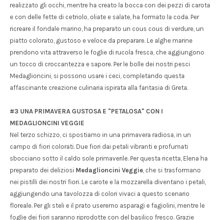
realizzato gli occhi, mentre ha creato la bocca con dei pezzi di carota
e con delle fette di cetriolo, oliate e salate, ha formato la coda. Per
ricreare il fondale marino, ha preparato un cous cous di verdure, un
piatto colorato, gustoso e veloce da preparare. Le alghe marine
prendono vita attraverso le foglie di rucola fresca, che aggiungono
un tocco di croccantezza e sapore. Per le bolle dei nostri pesci
Medaglioncini, si possono usare i ceci, completando questa
affascinante creazione culinaria ispirata alla fantasia di Greta.
#3 UNA PRIMAVERA GUSTOSA E "PETALOSA" CON I
MEDAGLIONCINI VEGGIE
Nel terzo schizzo, ci spostiamo in una primavera radiosa, in un
campo di fiori colorati. Due fiori dai petali vibranti e profumati
sbocciano sotto il caldo sole primaverile. Per questa ricetta, Elena ha
preparato dei deliziosi
Medaglioncini Veggie
, che si trasformano
nei pistilli dei nostri fiori. Le carote e la mozzarella diventano i petali,
aggiungendo una tavolozza di colori vivaci a questo scenario
floreale. Per gli steli e il prato useremo asparagi e fagiolini, mentre le
foglie dei fiori saranno riprodotte con del basilico fresco. Grazie