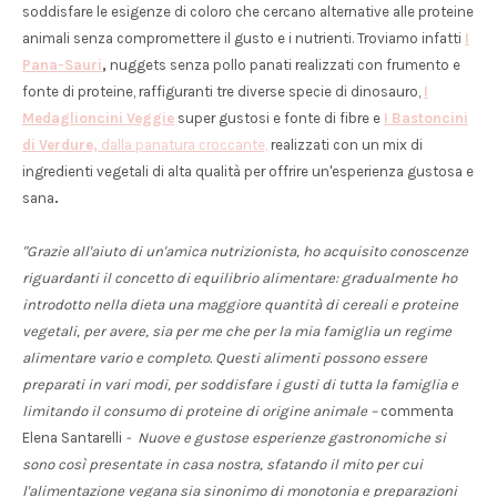
soddisfare le esigenze di coloro che cercano alternative alle proteine
animali senza compromettere il gusto e i nutrienti. Troviamo infatti
I
Pana-Sauri
,
nuggets senza pollo panati realizzati con frumento e
fonte di proteine, raffiguranti tre diverse specie di dinosauro,
I
Medaglioncini Veggie
super gustosi e fonte di fibre e
I Bastoncini
di Verdure,
dalla panatura croccante,
realizzati con un mix di
ingredienti vegetali di alta qualità per offrire un'esperienza gustosa e
sana
.
"Grazie all'aiuto di un'amica nutrizionista, ho acquisito conoscenze
riguardanti il concetto di equilibrio alimentare: gradualmente ho
introdotto nella dieta una maggiore quantità di cereali e proteine
vegetali, per avere, sia per me che per la mia famiglia un regime
alimentare vario e completo. Questi alimenti possono essere
preparati in vari modi, per soddisfare i gusti di tutta la famiglia e
limitando il consumo di proteine di origine animale –
commenta
Elena Santarelli
- Nuove e gustose esperienze gastronomiche si
sono così presentate in casa nostra, sfatando il mito per cui
l'alimentazione vegana sia sinonimo di monotonia e preparazioni