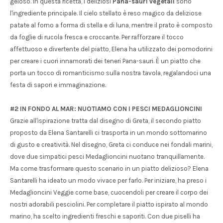
geloso. In questa ricetta, i deliziosi
Pana-sauri vegetali
sono
l'ingrediente principale. Il cielo stellato è reso magico da deliziose
patate al forno a forma di stella e di luna, mentre il prato è composto
da foglie di rucola fresca e croccante. Per rafforzare il tocco
affettuoso e divertente del piatto, Elena ha utilizzato dei pomodorini
per creare i cuori innamorati dei teneri Pana-sauri. È un piatto che
porta un tocco di romanticismo sulla nostra tavola, regalandoci una
festa di sapori e immaginazione.
#2 IN FONDO AL MAR: NUOTIAMO CON I PESCI MEDAGLIONCINI
Grazie all'ispirazione tratta dal disegno di Greta, il secondo piatto
proposto da Elena Santarelli ci trasporta in un mondo sottomarino
di gusto e creatività. Nel disegno, Greta ci conduce nei fondali marini,
dove due simpatici pesci Medaglioncini nuotano tranquillamente.
Ma come trasformare questo scenario in un piatto delizioso? Elena
Santarelli ha ideato un modo vivace per farlo. Per iniziare, ha preso i
Medaglioncini Veggie come base, cuocendoli per creare il corpo dei
nostri adorabili pesciolini. Per completare il piatto ispirato al mondo
marino, ha scelto ingredienti freschi e saporiti. Con due piselli ha