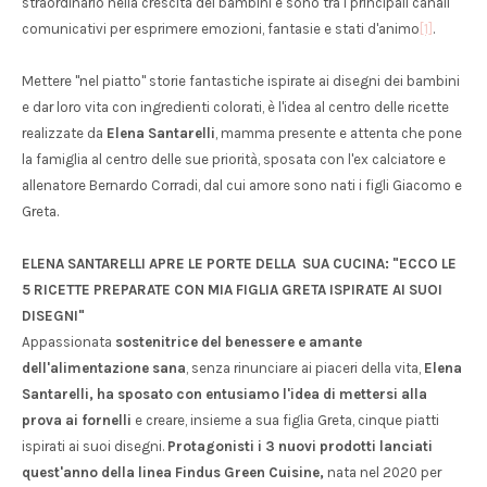
straordinario nella crescita dei bambini e sono tra i principali canali
comunicativi per esprimere emozioni, fantasie e stati d'animo
[1]
.
Mettere "nel piatto" storie fantastiche ispirate ai disegni dei bambini
e dar loro vita con ingredienti colorati, è l'idea al centro delle ricette
realizzate da
Elena Santarelli
, mamma presente e attenta che pone
la famiglia al centro delle sue priorità, sposata con l'ex calciatore e
allenatore Bernardo Corradi, dal cui amore sono nati i figli Giacomo e
Greta.
ELENA SANTARELLI APRE LE PORTE DELLA SUA CUCINA: "ECCO LE
5 RICETTE PREPARATE CON MIA FIGLIA GRETA ISPIRATE AI SUOI
DISEGNI"
Appassionata
sostenitrice del benessere e amante
dell'alimentazione sana
, senza rinunciare ai piaceri della vita,
Elena
Santarelli, ha sposato con entusiamo l'idea di mettersi alla
prova ai fornelli
e creare, insieme a sua figlia Greta, cinque piatti
ispirati ai suoi disegni.
Protagonisti i 3 nuovi prodotti lanciati
quest'anno della linea Findus Green Cuisine,
nata nel 2020 per