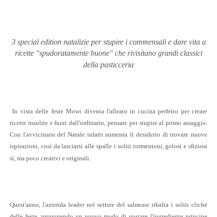
3 special edition natalizie per stupire i commensali e dare vita a
ricette "spudoratamente buone" che rivisitano grandi classici
della pasticceria
In vista delle feste Mowi diventa l'alleato in cucina perfetto per creare
ricette insolite e fuori dall'ordinario, pensate per stupire al primo assaggio.
Con l'avvicinarsi del Natale infatti aumenta il desiderio di trovare nuove
ispirazioni, così da lasciarsi alle spalle i soliti tormentoni, golosi e sfiziosi
sì, ma poco creativi e originali.
Quest'anno, l'azienda leader nel settore del salmone ribalta i soliti cliché
delle feste, proponendo un nuovo modo di gustare l'ingrediente principe