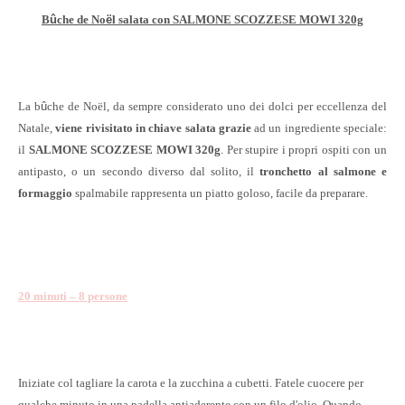
B
û
che de No
ë
l salata con SALMONE SCOZZESE MOWI 320g
La b
û
che de Noël, da sempre considerato uno dei dolci per eccellenza del
Natale,
viene rivisitato in chiave salata grazie
ad un ingrediente speciale:
il
SALMONE SCOZZESE MOWI
320g
. Per stupire i propri ospiti con un
antipasto, o un secondo diverso dal solito, il
tronchetto al salmone e
formaggio
spalmabile rappresenta un piatto goloso, facile da preparare.
20 minuti – 8 persone
Iniziate col tagliare la carota e la zucchina a cubetti. Fatele cuocere per
qualche minuto in una padella antiaderente con un filo d'olio. Quando