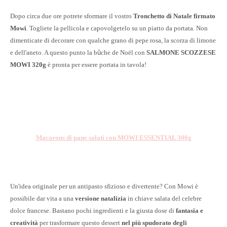
Dopo circa due ore potrete sformare il vostro
Tronchetto di Natale firmato
Mowi
. Togliete la pellicola e capovolgetelo su un piatto da portata. Non
dimenticate di decorare con qualche grano di pepe rosa, la scorza di limone
e dell'aneto. A questo punto la b
û
che de Noël con
SALMONE SCOZZESE
MOWI 320g
è pronta per essere portata in tavola!
Macarons di pane salati con MOWI ESSENTIAL 300g
Un'idea originale per un antipasto sfizioso e divertente? Con Mowi è
possibile dar vita a una
versione natalizia
in chiave salata del celebre
dolce francese. Bastano pochi ingredienti e la giusta dose di
fantasia e
creatività
per trasformare questo dessert
nel più spudorato degli