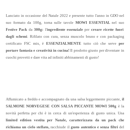
Lanciato in occasione del Natale 2022 e presente tutto l'anno in GDO nel
suo formato da 100g, torna sulle tavole
MOWI ESSENTIAL
nel suo
Festive Pack
da
300g:
l'
ingrediente essenziale
per
creare ricette fuori
dagli schemi
. Rifilato con cura, senza muscolo bruno e con packaging
certificato FSC mix, è
ESSENZIALMENTE
tutto ciò che serve
per
portare fantasia e creatività in cucina!
Il prodotto giusto per diventare in
cuochi provetti e dare vita ad infiniti abbinamenti di gusto!
Affumicato a freddo e accompagnato da una salsa leggermente piccante,
il
SALMONE NORVEGESE CON SALSA PICCANTE MOWI 500g
è la
novità perfetta per chi è in cerca di un'esperienza di gusto unica. Una
limited edition vestita per Natale, caratterizzata da un pack che
richiama un cielo stellato,
racchiude il
gusto autentico e senza filtri
del