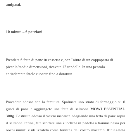
antipasti.
10 minuti – 6 porzioni
Prendete 6 fette di pane in cassetta e, con l'aiuto di un coppapasta di
piccole/medie dimensioni, ricavate 12 rondelle. In una pentola
antiaderente fatele cuocere fino a doratura.
Procedete adesso con la farcitura. Spalmate uno strato di formaggio su 6
gusci di pane e aggiungete una fetta di salmone
MOWI ESSENTIAL
300g
. Costruite adesso il vostro macaron adagiando una fetta di pane sopra
il salmone. Infine, fate scottare una zucchina in padella a fiamma bassa per
pochi minuti e utilizzatela come topping del vostro macaron. Ripiegatela