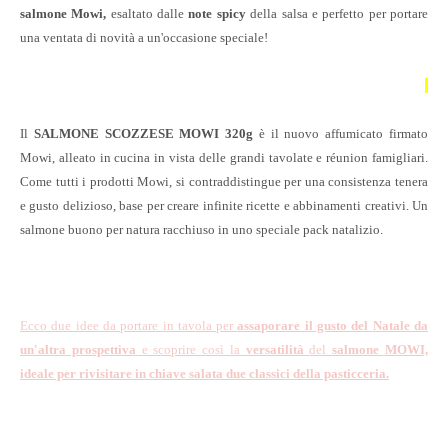
salmone Mowi,
esaltato dalle
note spicy
della salsa e perfetto per portare
una ventata di novità a un'occasione speciale!
Il
SALMONE SCOZZESE MOWI 320g
è il nuovo affumicato firmato
Mowi, alleato in cucina in vista delle grandi tavolate e réunion famigliari.
Come tutti i prodotti Mowi, si contraddistingue per una consistenza tenera
e gusto delizioso, base per creare infinite ricette e abbinamenti creativi. Un
salmone buono per natura racchiuso in uno speciale pack natalizio.
Ecco due idee da portare in tavola per
assaporare il gusto del Natale da
un'altra prospettiva
e scoprire così la
versatilità
del
salmone MOWI,
ideale per rivisitare in chiave salata due classici della pasticceria.