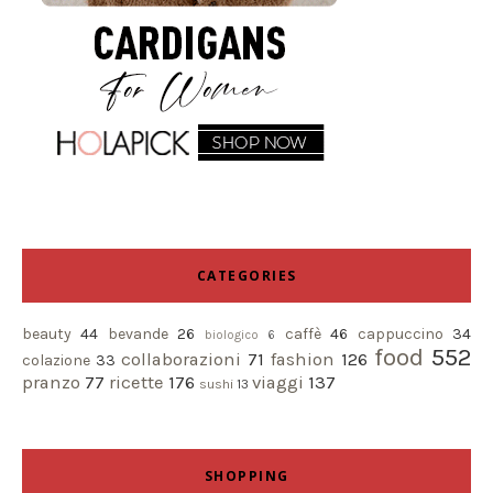
CATEGORIES
beauty
44
bevande
26
caffè
46
cappuccino
34
biologico
6
food
552
collaborazioni
71
fashion
126
colazione
33
pranzo
77
ricette
176
viaggi
137
sushi
13
SHOPPING