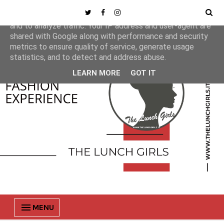
This site uses cookies from Google to deliver its services
and to analyze traffic. Your IP address and user-agent are
shared with Google along with performance and security
metrics to ensure quality of service, generate usage
statistics, and to detect and address abuse.
LEARN MORE
GOT IT
MENU