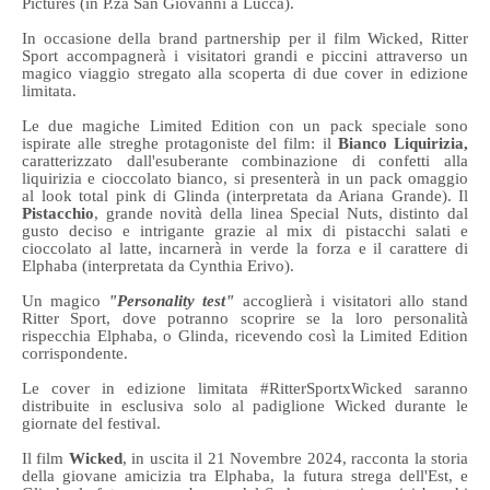
Pictures (in P.za San Giovanni a Lucca).
In occasione della brand partnership per il film Wicked, Ritter
Sport accompagnerà i visitatori grandi e piccini attraverso un
magico viaggio stregato alla scoperta di due cover in edizione
limitata.
Le due magiche Limited Edition con un pack speciale sono
ispirate alle streghe protagoniste del film: il
Bianco Liquirizia,
caratterizzato dall'esuberante combinazione di confetti alla
liquirizia e cioccolato bianco, si presenterà in un pack omaggio
al look total pink di Glinda (interpretata da Ariana Grande). Il
Pistacchio
, grande novità della linea Special Nuts, distinto dal
gusto deciso e intrigante grazie al mix di pistacchi salati e
cioccolato al latte, incarnerà in verde la forza e il carattere di
Elphaba (interpretata da Cynthia Erivo).
Un magico
"Personality test"
accoglierà i visitatori allo stand
Ritter Sport, dove potranno scoprire se la loro personalità
rispecchia Elphaba, o Glinda, ricevendo così la Limited Edition
corrispondente.
Le cover in edizione limitata #RitterSportxWicked saranno
distribuite in esclusiva solo al padiglione Wicked durante le
giornate del festival.
Il film
Wicked
, in uscita il 21 Novembre 2024, racconta la storia
della giovane amicizia tra Elphaba, la futura strega dell'Est, e