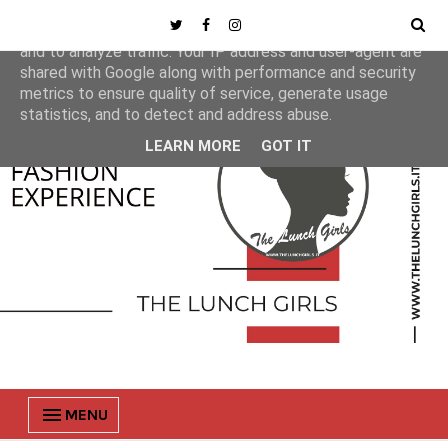
This site uses cookies from Google to deliver its services
and to analyze traffic. Your IP address and user-agent are
shared with Google along with performance and security
metrics to ensure quality of service, generate usage
statistics, and to detect and address abuse.
LEARN MORE
GOT IT
MENU