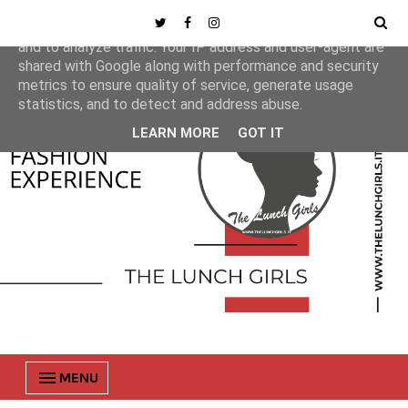
This site uses cookies from Google to deliver its services
and to analyze traffic. Your IP address and user-agent are
shared with Google along with performance and security
metrics to ensure quality of service, generate usage
statistics, and to detect and address abuse.
LEARN MORE
GOT IT
MENU