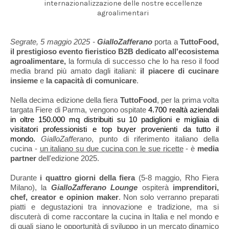
internazionalizzazione delle nostre eccellenze
agroalimentari
Segrate, 5 maggio 2025 -
GialloZafferano
porta a
TuttoFood,
il prestigioso evento fieristico B2B dedicato all'ecosistema
agroalimentare,
la formula di successo che lo ha reso il food
media brand più amato dagli italiani:
il piacere di cucinare
insieme
e
la capacità di comunicare
.
Nella decima edizione della fiera
TuttoFood
, per la prima volta
targata Fiere di Parma, vengono ospitate
4.700 realtà aziendali
in oltre 150.000 mq distribuiti su 10 padiglioni e migliaia di
visitatori professionisti e top buyer provenienti da tutto il
mondo.
GialloZafferano
, punto di riferimento italiano della
cucina -
un italiano su due cucina con le sue ricette
- è
media
partner
dell'edizione 2025.
Durante
i quattro giorni della fiera
(5-8 maggio, Rho Fiera
Milano), la
GialloZafferano Lounge
ospiterà
imprenditori,
chef, creator e opinion maker
. Non solo verranno preparati
piatti e degustazioni tra innovazione e tradizione, ma si
discuterà di come raccontare la cucina in Italia e nel mondo e
di quali siano le opportunità di sviluppo in un mercato dinamico