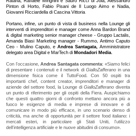
Ratanà, Raffaele Minghini e Sauro Ricci di Joia, Alessandro
Pinton di Horto, Fabio Pisani de Il Luogo Aimo e Nadia,
Giovanni Ricciardella di Cascina Vittoria
.
Portano, infine, un punto di vista di business nella Lounge gli
interventi di imprenditori e manager come Anna Bardon Brand
& digital marketing senior manager cheese - Gruppo Lactalis,
Amanda Biasi Marketing manager - Rummo, Antimo Caputo
Ceo - Mulino Caputo, e
Andrea Santagata,
Amministratore
delegato area Digital e MarTech di
Mondadori Media
.
Con l'occasione,
Andrea Santagata commenta
: «Siamo felici
di presentare i contenuti e il network di
GialloZafferano
in una
dimensione fisica come il TuttoFood. Con 50 ospiti tra
importanti chef, content creator, imprenditori e manager di
aziende del settore food, la Lounge di
GialloZafferano
diventa
un punto di riferimento per gli ospiti della Fiera. Auspichiamo
che questi quattro giorni di confronto mettano ancora più a
fuoco le esigenze di media e imprese di innovare e di
comunicare in modo più efficace, in uno scenario denso di
criticità, ma anche di opportunità per il settore food italiano: i
mercati esteri, in particolare gli Stati Uniti, l'utilizzo
dell'intelligenza artificiale e le nuove abitudini di consumo».