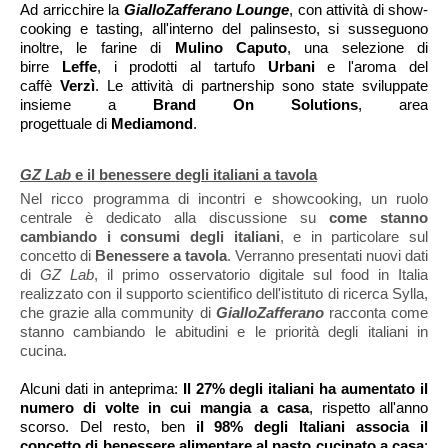
Ad arricchire la
GialloZafferano Lounge
, con attività di show-
cooking e tasting, all'interno del palinsesto, si susseguono
inoltre, le farine di
Mulino Caputo
, una selezione di
birre
Leffe
, i prodotti al tartufo
Urbani
e l'aroma del
caffè
Verzì
.
Le attività di partnership sono state sviluppate
insieme a
Brand On Solutions
, area
progettuale
di
Mediamond
.
GZ Lab
e il benessere degli italiani a tavola
Nel ricco programma di incontri e showcooking, un ruolo
centrale è dedicato alla discussione su
come stanno
cambiando i consumi degli italiani
, e in particolare sul
concetto di
Benessere a tavola
. Verranno presentati nuovi dati
di
GZ Lab
, il primo osservatorio digitale sul food in Italia
realizzato con il supporto scientifico dell'istituto di ricerca Sylla,
che grazie alla community di
GialloZafferano
racconta come
stanno cambiando le abitudini e le priorità degli italiani in
cucina.
Alcuni dati in anteprima:
Il 27% degli italiani ha aumentato il
numero di volte in cui mangia a casa
, rispetto all'anno
scorso. Del resto, ben
il 98% degli Italiani associa il
concetto di benessere alimentare al pasto cucinato a casa
: