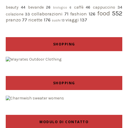
beauty
44
bevande
26
caffè
46
cappuccino
34
biologico
6
food
552
collaborazioni
71
fashion
126
colazione
33
pranzo
77
ricette
176
viaggi
137
sushi
13
SHOPPING
SHOPPING
MODULO DI CONTATTO