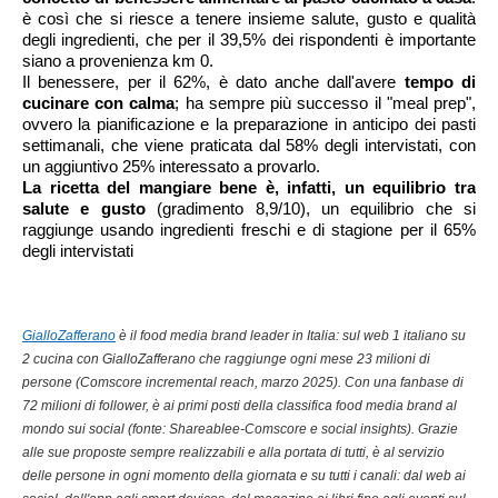
è così che si riesce a tenere insieme salute, gusto e qualità
degli ingredienti, che per il 39,5% dei rispondenti è importante
siano a provenienza km 0.
Il benessere, per il 62%, è dato anche dall'avere
tempo di
cucinare con calma
; ha sempre più successo il "meal prep",
ovvero la pianificazione e la preparazione in anticipo dei pasti
settimanali, che viene praticata dal 58% degli intervistati, con
un aggiuntivo 25% interessato a provarlo.
La ricetta del mangiare bene è, infatti, un equilibrio tra
salute e gusto
(gradimento 8,9/10), un equilibrio che si
raggiunge usando ingredienti freschi e di stagione per il 65%
degli intervistati
GialloZafferano
è il food media brand leader in Italia: sul web 1 italiano su
2 cucina con GialloZafferano che raggiunge ogni mese 23 milioni di
persone (Comscore incremental reach, marzo 2025). Con una fanbase di
72 milioni di follower, è ai primi posti della classifica food media brand al
mondo sui social (fonte: Shareablee-Comscore e social insights). Grazie
alle sue proposte sempre realizzabili e alla portata di tutti, è al servizio
delle persone in ogni momento della giornata e su tutti i canali: dal web ai