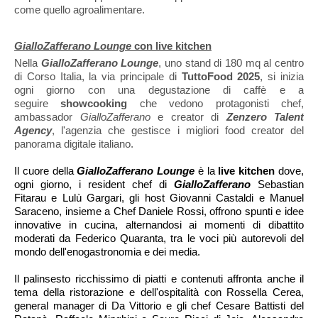
come quello agroalimentare.
GialloZafferano Lounge
con live kitchen
Nella
GialloZafferano Lounge
, uno stand di 180 mq al centro
di Corso Italia, la via principale di
TuttoFood 2025
, si inizia
ogni giorno con una degustazione di caffè e a
seguire
showcooking
che vedono protagonisti chef,
ambassador
GialloZafferano
e creator di
Zenzero Talent
Agency
, l'agenzia che gestisce i migliori food creator del
panorama digitale italiano.
Il cuore della
GialloZafferano Lounge
è la
live kitchen
dove,
ogni giorno, i resident chef di
GialloZafferano
Sebastian
Fitarau e Lulù Gargari, gli host Giovanni Castaldi e Manuel
Saraceno, insieme a Chef Daniele Rossi, offrono spunti e idee
innovative in cucina, alternandosi ai momenti di dibattito
moderati da Federico Quaranta, tra le voci più autorevoli del
mondo dell'enogastronomia e dei media.
Il palinsesto ricchissimo di piatti e contenuti affronta anche il
tema della ristorazione e dell'ospitalità con Rossella Cerea,
general manager di Da Vittorio e gli chef Cesare Battisti del