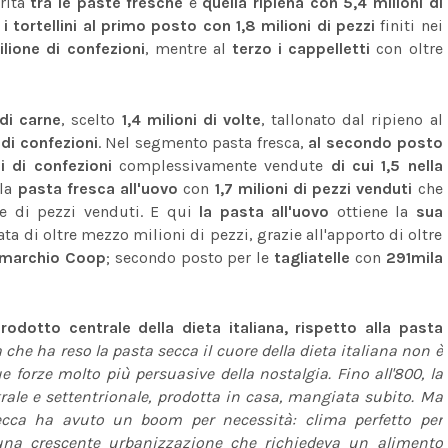
erita
tra le paste fresche
è
quella ripiena con 5,4 milioni di
 tortellini al primo posto con 1,8 milioni di pezzi
finiti nei
ilione di confezioni
, mentre al
terzo i cappelletti
con oltre
di carne
, scelto
1,4 milioni di volte
, tallonato dal ripieno al
i di confezioni
. Nel segmento pasta fresca,
al secondo posto
i di confezioni
complessivamente vendute
di cui 1,5 nella
 la
pasta fresca all'uovo
con
1,7 milioni di pezzi venduti
che
e di pezzi venduti. E qui
la pasta all'uovo
ottiene la
sua
ta di oltre mezzo milioni di pezzi, grazie all'apporto di oltre
a marchio Coop
; secondo posto per le
tagliatelle
con
291mila
dotto centrale della dieta italiana, rispetto alla pasta
a che ha reso la pasta secca il cuore della dieta italiana non è
e forze molto più persuasive della nostalgia. Fino all'800, la
ntrale e settentrionale, prodotta in casa, mangiata subito. Ma
secca ha avuto un boom per necessità: clima perfetto per
 una crescente urbanizzazione che richiedeva un alimento