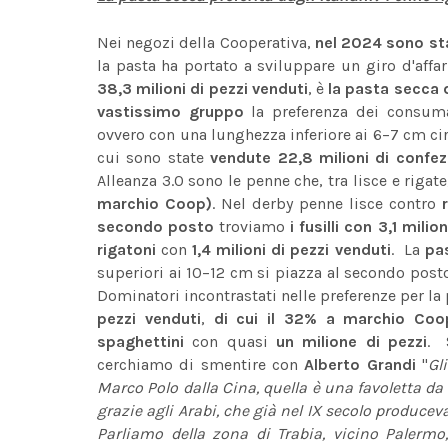
Nei negozi della Cooperativa,
nel 2024 sono sta
la pasta ha portato a sviluppare un giro d'affa
38,3 milioni di pezzi venduti
, è
la pasta secca 
vastissimo gruppo
la preferenza dei consuma
ovvero con una lunghezza inferiore ai 6–7 cm circ
cui sono state
vendute 22,8 milioni di confez
Alleanza 3.0 sono le penne che, tra lisce e rigate
marchio Coop)
. Nel derby penne lisce contro
secondo posto
troviamo
i fusilli con 3,1 mili
rigatoni
con
1,4 milioni di pezzi venduti
. La
pa
superiori ai 10–12 cm si piazza al secondo posto
Dominatori incontrastati nelle preferenze per la
pezzi venduti
,
di cui il 32% a marchio Coo
spaghettini
con quasi
un milione di pezzi
. 
cerchiamo di smentire con
Alberto Grandi
"
Gl
Marco Polo dalla Cina, quella è una favoletta da t
grazie agli Arabi, che già nel IX secolo producev
Parliamo della zona di Trabia, vicino Palermo