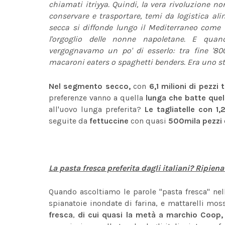
chiamati itriyya. Quindi, la vera rivoluzione no
conservare e trasportare, temi da logistica al
secca si diffonde lungo il Mediterraneo come 
l'orgoglio delle nonne napoletane. E qua
vergognavamo un po' di esserlo: tra fine '800
macaroni eaters o spaghetti benders. Era uno ste
Nel segmento secco,
con
6,1 milioni di pezzi
preferenze vanno a quella
lunga che batte quell
all'uovo lunga preferita?
Le tagliatelle con 1
seguite da
fettuccine
con quasi
500mila pezzi
La pasta fresca preferita dagli italiani? Ripiena
Quando ascoltiamo le parole "pasta fresca" nel
spianatoie inondate di farina, e mattarelli mo
fresca
,
di cui quasi la metà a marchio Coop