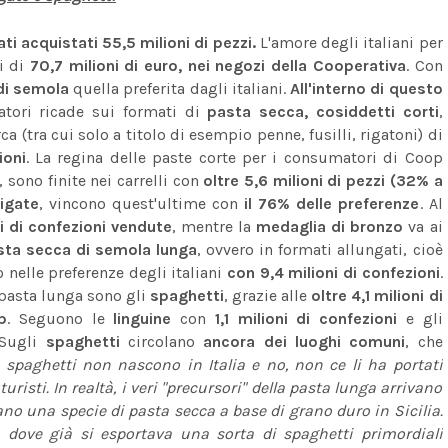
ti acquistati 55,5 milioni di pezzi.
L'amore degli italiani per
ri di
70,7 milioni di euro, nei negozi della Cooperativa
. Con
di semola
quella preferita dagli italiani.
All'interno di questo
tori ricade sui formati di
pasta secca, cosiddetti corti
,
a (tra cui solo a titolo di esempio penne, fusilli, rigatoni) di
ioni
. La regina delle paste corte per i consumatori di Coop
, sono finite nei carrelli con
oltre 5,6 milioni di pezzi (32% a
rigate
, vincono quest'ultime con
il 76% delle preferenze
. Al
oni di confezioni vendute
, mentre la
medaglia di bronzo
va ai
sta secca di semola lunga
, ovvero in formati allungati, cioè
 nelle preferenze degli italiani
con 9,4 milioni di confezioni
.
 pasta lunga sono gli
spaghetti
, grazie alle
oltre 4,1 milioni di
p
. Seguono le
linguine
con
1,1 milioni di confezioni
e gli
Sugli
spaghetti
circolano
ancora dei luoghi comuni
, che
i spaghetti non nascono in Italia e no, non ce li ha portati
uristi. In realtà, i veri "precursori" della pasta lunga arrivano
ano una specie di pasta secca a base di grano duro in Sicilia.
, dove già si esportava una sorta di spaghetti primordiali