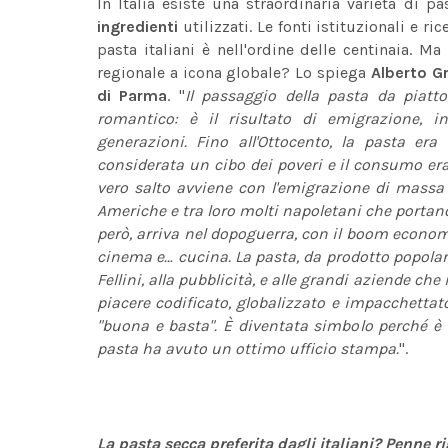
In Italia esiste una straordinaria varietà di p
ingredienti
utilizzati. Le fonti istituzionali e r
pasta italiani è nell'ordine delle centinaia.
regionale a icona globale? Lo spiega
Alberto G
di Parma
. "
Il passaggio della pasta da piat
romantico: è il risultato di emigrazione, 
generazioni. Fino all'Ottocento, la pasta era
considerata un cibo dei poveri e il consumo era
vero salto avviene con l'emigrazione di massa tr
Americhe e tra loro molti napoletani che portano 
però, arriva nel dopoguerra, con il boom economi
cinema e… cucina. La pasta, da prodotto popolare
Fellini, alla pubblicità, e alle grandi aziende c
piacere codificato, globalizzato e impacchettat
"buona e basta". È diventata simbolo perché è ver
pasta ha avuto un ottimo ufficio stampa.
".
La pasta secca preferita dagli italiani? Penne r