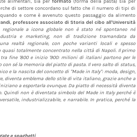
aste alimentari, sia per
formato
(forma della pasta) sia per
icerche di settore concordano sul fatto che il numero di tipi di
 Ma quando e come è avvenuto questo passaggio da alimento
randi
,
professore associato di Storia del cibo all'Università
to regionale a icona globale non è stato né spontaneo né
industria e marketing, non di tradizione tramandata da
 una realtà regionale, con poche varianti locali e spesso
 quasi totalmente concentrato nella città di Napoli. Il primo
a fine '800 e inizio '900: milioni di italiani partono per le
con sé la memoria del piatto di pasta. Il vero salto di status,
co e la nascita del concetto di "Made in Italy": moda, design,
, diventa emblema dello stile di vita italiano, grazie anche a
he iniziano a esportarla ovunque. Da piatto di necessità diventa
o. Quindi non è diventata simbolo del Made in Italy perché è
satile, industrializzabile, e narrabile. In pratica, perché la
igate e spaghetti