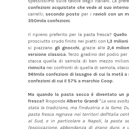
spessissimo sulle tavole degli italiani. La pref
confezioni acquistate che vede al suo interno i
carrelli;
secondo posto
per i
ravioli con un m
350mila confezioni
.
Il ripieno preferito per la pasta fresca?
Quello 
prosciutto crudo finito nei piatti con
1,3 milion
si piazzano
gli gnocchi
, grazie alle
2,4 milion
versione classica
. Terzo gradino del podio per
stacca quella di semola di ben mezzo milion
rivincita
nei confronti di quella di semola, stacca
961mila confezioni di lasagne di cui la metà 
confezioni di cui il 57% a marchio Coop
.
Ma quando la pasta secca è diventato un pro
fresca?
Risponde
Alberto Grandi
"
La vera svolt
stata la tradizione, ma l'industria e la fame. Du
pasta fresca regnava nei territori dell'Italia ce
al Sud, e in particolare a Napoli, la pasta 
l'essiccazione, abbondanza di grano duro, e