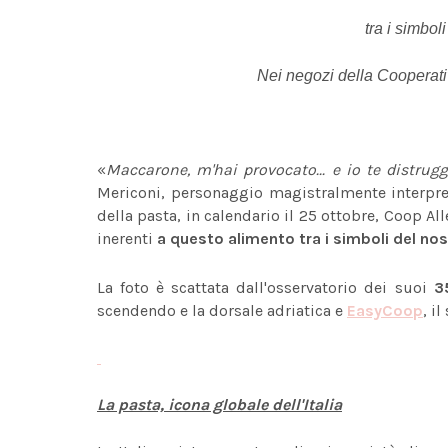
tra i simbol
Nei negozi della Cooperativ
«
Maccarone, m'hai provocato... e io te distrug
Mericoni, personaggio magistralmente interpret
della pasta, in calendario il 25 ottobre, Coop Al
inerenti
a questo alimento tra i simboli del no
La foto è scattata
dall'osservatorio dei suoi
3
scendendo e la dorsale adriatica e
EasyCoop
, i
La pasta, icona globale dell'Italia