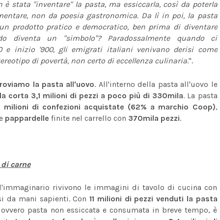
n è stata "inventare" la pasta, ma essiccarla, così da poterla
imentare, non da poesia gastronomica. Da lì in poi, la pasta
un prodotto pratico e democratico, ben prima di diventare
ndo diventa un "simbolo"? Paradossalmente quando ci
 e inizio '900, gli emigrati italiani venivano derisi come
reotipo di povertà, non certo di eccellenza culinaria
.".
 troviamo la pasta all'uovo
. All'interno della pasta all'uovo le
a corta 3,1 milioni di pezzi a poco più di 330mila
. La pasta
,2 milioni di confezioni acquistate (62% a marchio Coop)
,
e
pappardelle
finite nel carrello con
370mila pezzi
.
 di carne
l'immaginario rivivono le immagini di tavolo di cucina con
ssi da mani sapienti. Con
11 milioni di pezzi venduti la pasta
,
ovvero pasta non essiccata e consumata in breve tempo, è