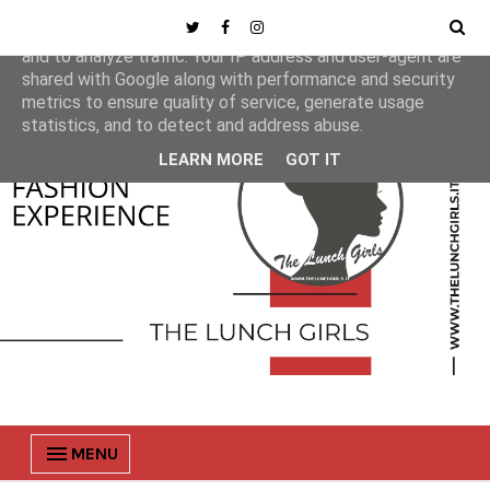
This site uses cookies from Google to deliver its services
and to analyze traffic. Your IP address and user-agent are
shared with Google along with performance and security
metrics to ensure quality of service, generate usage
statistics, and to detect and address abuse.
LEARN MORE
GOT IT
MENU