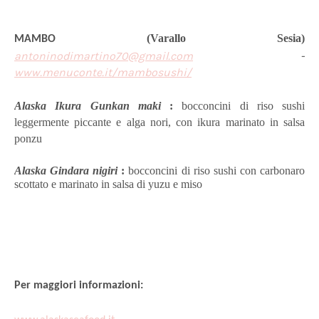
(Varallo Sesia)
MAMBO
antoninodimartino70@gmail.com
-
www.menuconte.it/mambosushi/
Alaska Ikura Gunkan maki
:
bocconcini di riso sushi
leggermente piccante e alga nori, con ikura marinato in salsa
ponzu
Alaska Gindara nigiri
:
bocconcini di riso sushi con carbonaro
scottato e marinato in salsa di yuzu e miso
Per maggiori informazioni: