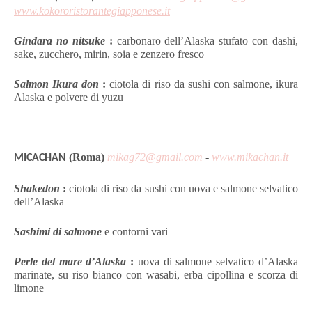
www.
kokororistorantegiapponese.it
Gindara no nitsuke
:
carbonaro dell’Alaska stufato con dashi,
sake, zucchero, mirin, soia e zenzero fresco
Salmon Ikura don
:
ciotola di riso da sushi con salmone, ikura
Alaska e polvere di yuzu
(Roma)
mikag72@gmail.com
-
www.mikachan.it
MICACHAN
Shakedon
:
ciotola di riso da sushi con uova e salmone selvatico
dell’Alaska
Sashimi di salmone
e contorni vari
Perle del mare d’Alaska
:
uova di salmone selvatico d’Alaska
marinate, su riso bianco con wasabi, erba cipollina e scorza di
limone