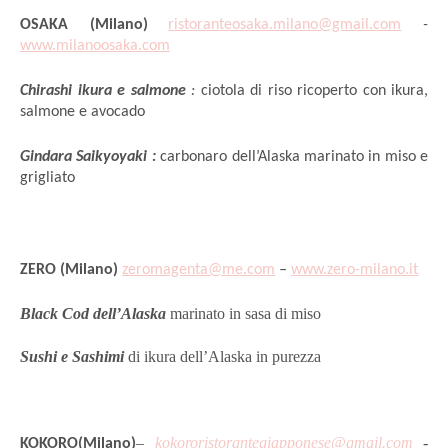
OSAKA (Milano)
ristoranteosaka.milano@gmail.
com
-
www.milanoosaka.com
Chirashi ikura e salmone
:
ciotola di riso ricoperto con ikura,
salmone e avocado
Gindara Saikyoyaki :
carbonaro dell’Alaska marinato in miso e
grigliato
ZERO (Milano)
zeromagenta@me.com
–
www.zero-milano.it
Black Cod dell’Alaska
marinato in sasa di miso
Sushi e Sashimi
di ikura dell’Alaska in purezza
–
kokororistorantegiapponese@
gmail.com
-
KOKORO(Milano)