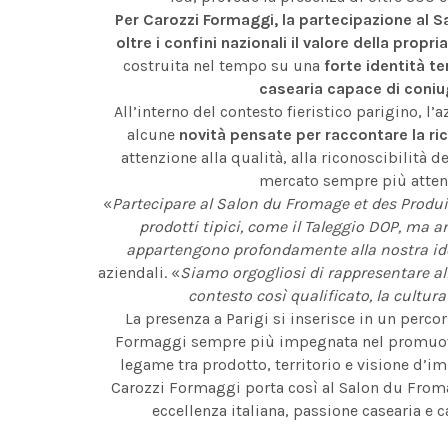
Per Carozzi Formaggi, la partecipazione al 
oltre i confini nazionali il valore della prop
costruita nel tempo su una
forte identità ter
casearia capace di coniug
All’interno del contesto fieristico parigino, l
alcune
novità pensate per raccontare la ri
attenzione alla qualità, alla riconoscibilità d
mercato sempre più attento 
«
Partecipare al Salon du Fromage et des Produits
prodotti tipici, come il Taleggio DOP, ma a
appartengono profondamente alla nostra id
aziendali. «
Siamo orgogliosi di rappresentare all’
contesto così qualificato, la cultu
La presenza a Parigi si inserisce in un perco
Formaggi sempre più impegnata nel promuovere i
legame tra prodotto, territorio e visione d’im
Carozzi Formaggi porta così al Salon du Froma
eccellenza italiana, passione casearia e c