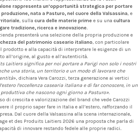
Salone rappresenta un’opportunità strategica per portare
ria produzione, nata a Pasturo, nel cuore della Valsassina
, e
ritoriale
, sulla
cura delle materie prime
e su una
cultura
are tradizione, ricerca e innovazione
.
’azienda presenterà una selezione della propria produzione e
cchezza del patrimonio caseario italiano
, con particolare
el prodotto e alla capacità di interpretare le esigenze di un
all’origine, al gusto e all’autenticità.
 Laitiers significa per noi portare a Parigi non solo i nostri
nche una storia, un territorio e un modo di lavorare che
entità
», dichiara Vera Carozzi, terza generazione ai vertici
estero l’eccellenza casearia italiana e di far conoscere, in un
ra produttiva che nascono ogni giorno a Pasturo».
rso di crescita e valorizzazione del brand che vede Carozzi
l proprio saper fare in Italia e all’estero, rafforzando il
presa.
Dal cuore della Valsassina alla scena internazionale,
ge et des Produits Laitiers 2026 una proposta che parla di
apacità di innovare restando fedele alle proprie radici.