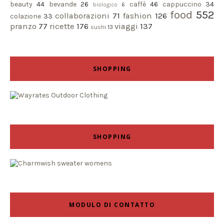
beauty
44
bevande
26
caffè
46
cappuccino
34
biologico
6
food
552
collaborazioni
71
fashion
126
colazione
33
pranzo
77
ricette
176
viaggi
137
sushi
13
SHOPPING
SHOPPING
MODULO DI CONTATTO