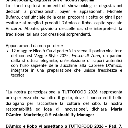
Showcooking, degustazioni e incontri speciali
Lo stand ospiterà momenti di showcooking e degustazioni
dedicati a professionisti, buyer e appassionati. Michele
Bufano, chef ufficiale della casa, proporrà ricette originali per
esaltare al meglio i prodotti D’Amico e Robo; ospite speciale
Vincenzo Abbate, pizzaiolo d’eccellenza, che interpreterà la
tradizione italiana con creazioni sorprendenti.
Appuntamenti da non perdere:
12 maggio: Nicolò Curzi porterà in scena il panino vincitore
del contest Veggie Style 2025,
Fresco di Zona,
un panino
dalla struttura elegante, un’esplosione di sapori autentici
con l’uso sapiente delle Zucchine alla Caprese D’Amico,
integrate in una preparazione che unisce freschezza e
tecnica
“La nostra partecipazione a TUTTOFOOD 2026 rappresenta
un’esperienza che va oltre il gusto, dove il buono ed il bello
dialogano per raccontare la cultura del cibo, la nostra
responsabilità ed idea di innovazione”, dichiara
Maria
D’Amico, Marketing & Sustainability Manager
.
D’Amico e Robo vi aspettano a TUTTOFOOD 2026 – Pad. 7,