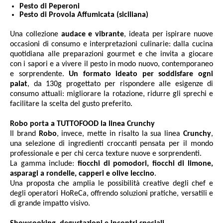
Pesto di Peperoni
Pesto di Provola Affumicata (siciliana)
Una collezione
audace e vibrante
, ideata per ispirare nuove
occasioni di consumo e interpretazioni culinarie: dalla cucina
quotidiana alle preparazioni gourmet e che invita a giocare
con i sapori e a vivere il pesto in modo nuovo, contemporaneo
e sorprendente.
Un formato ideato per soddisfare ogni
palat
, da 130g progettato per rispondere alle esigenze di
consumo attuali: migliorare la rotazione, ridurre gli sprechi e
facilitare la scelta del gusto preferito.
Robo porta a TUTTOFOOD la linea Crunchy
Il brand
Robo
, invece, mette in risalto la sua linea
Crunchy
,
una selezione di ingredienti croccanti pensata per il mondo
professionale e per chi cerca texture nuove e sorprendenti.
La gamma include:
fiocchi di pomodori, fiocchi di limone,
asparagi a rondelle, capperi e olive leccino
.
Una proposta che amplia le possibilità creative degli chef e
degli operatori HoReCa, offrendo soluzioni pratiche, versatili e
di grande impatto visivo.