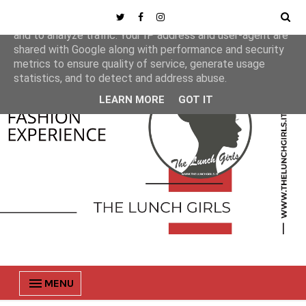
This site uses cookies from Google to deliver its services
and to analyze traffic. Your IP address and user-agent are
shared with Google along with performance and security
metrics to ensure quality of service, generate usage
statistics, and to detect and address abuse.
LEARN MORE
GOT IT
MENU