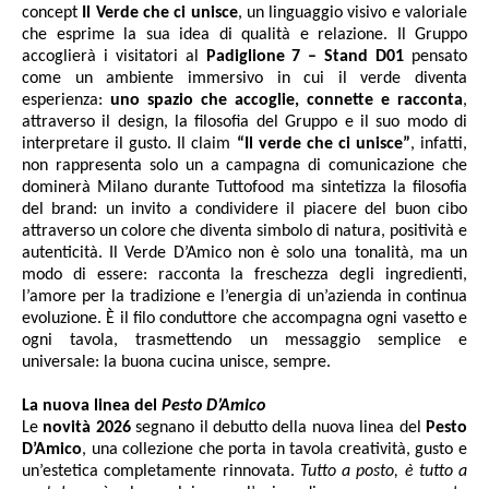
concept
Il Verde che ci unisce
, un linguaggio visivo e valoriale
che esprime la sua idea di qualità e relazione. Il Gruppo
accoglierà i visitatori al
Padiglione 7 – Stand D01
pensato
come un ambiente immersivo in cui il verde diventa
esperienza:
uno spazio che accoglie, connette e racconta
,
attraverso il design, la filosofia del Gruppo e il suo modo di
interpretare il gusto. Il claim
“Il verde che ci unisce”
, infatti,
non rappresenta solo un a campagna di comunicazione che
dominerà Milano durante Tuttofood ma sintetizza la filosofia
del brand: un invito a condividere il piacere del buon cibo
attraverso un colore che diventa simbolo di natura, positività e
autenticità. Il Verde D’Amico non è solo una tonalità, ma un
modo di essere: racconta la freschezza degli ingredienti,
l’amore per la tradizione e l’energia di un’azienda in continua
evoluzione. È il filo conduttore che accompagna ogni vasetto e
ogni tavola, trasmettendo un messaggio semplice e
universale: la buona cucina unisce, sempre.
La nuova linea del
Pesto D’Amico
Le
novità 2026
segnano il debutto della nuova linea del
Pesto
D’Amico
, una collezione che porta in tavola creatività, gusto e
un’estetica completamente rinnovata.
Tutto a posto, è tutto a