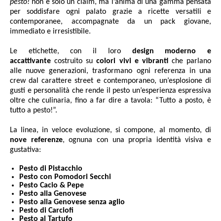
pesto!
non è solo un claim, ma l’anima di una gamma pensata
per soddisfare ogni palato grazie a ricette versatili e
contemporanee, accompagnate da un pack giovane,
immediato e irresistibile.
Le etichette, con il loro
design moderno e
accattivante
costruito su
colori vivi e vibranti
che parlano
alle nuove generazioni, trasformano ogni referenza in una
crew dal carattere street e contemporaneo, un’esplosione di
gusti e personalità che rende il pesto un’esperienza espressiva
oltre che culinaria, fino a far dire a tavola: “Tutto a posto, è
tutto a pesto!”.
La linea, in veloce evoluzione, si compone, al momento, di
nove referenze
, ognuna con una propria identità visiva e
gustativa:
Pesto di Pistacchio
Pesto con Pomodori Secchi
Pesto Cacio & Pepe
Pesto alla Genovese
Pesto alla Genovese senza aglio
Pesto di Carciofi
Pesto al Tartufo