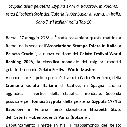
Szypuła della gelateria Szypuła 1974 di Baborów, in Polonia;
terza Elisabeth Stolz dell’Osteria Hubenbauer di Varna, in Italia.
Sono 7 gli italiani nella Top 10
Roma, 27 maggio 2026
– È stata presentata questa mattina a
Roma, nella sede dell’
Associazione Stampa Estera in Italia
, a
Palazzo Grazioli
, la nuova edizione del
Gelato Festival World
Ranking 2026
, la classifica mondiale dei migliori maestri
gelatieri secondo
Gelato Festival World Masters
.
A conquistare il primo posto è il veneto
Carlo Guerriero
, della
Cremeria Gelato Italiano
di
Cadice
, in Spagna, che si
aggiudica il vertice della classifica mondiale. Seconda
posizione per
Tomasz Szypuła
, della gelateria
Szypuła 1974
di
Baborów
, in Polonia; terza classificata
Elisabeth Stolz
,
dell’
Osteria Hubenbauer
di
Varna (Bolzano).
L’appuntamento rimette in fila il mappamondo del gelato