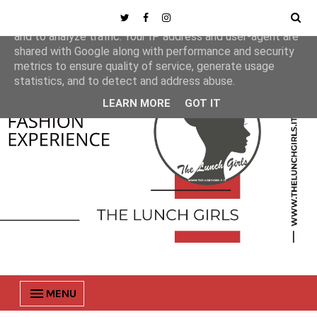
This site uses cookies from Google to deliver its services
and to analyze traffic. Your IP address and user-agent are
shared with Google along with performance and security
metrics to ensure quality of service, generate usage
statistics, and to detect and address abuse.
LEARN MORE
GOT IT
MENU