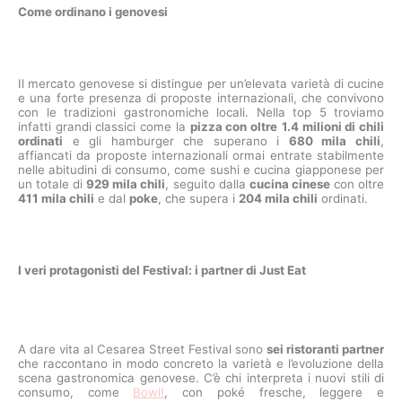
Come ordinano i genovesi
Il mercato genovese si distingue per un’elevata varietà di cucine
e una forte presenza di proposte internazionali, che convivono
con le tradizioni gastronomiche locali. Nella top 5 troviamo
infatti grandi classici come la
pizza con oltre
1.4 milioni di chili
ordinati
e gli hamburger che superano i
680 mila chili
,
affiancati da proposte internazionali ormai entrate stabilmente
nelle abitudini di consumo, come sushi e cucina giapponese per
un totale di
929 mila chili
, seguito dalla
cucina cinese
con oltre
411 mila chili
e dal
poke
, che supera i
204 mila chili
ordinati.
I veri protagonisti del Festival: i partner di Just Eat
A dare vita al Cesarea Street Festival sono
sei ristoranti partner
che raccontano in modo concreto la varietà e l’evoluzione della
scena gastronomica genovese. C’è chi interpreta i nuovi stili di
consumo, come
Bowl!
, con poké fresche, leggere e