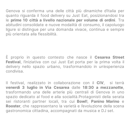
Genova si conferma una delle città più dinamiche d’Italia per
quanto riguarda il food delivery su Just Eat, posizionandosi tra
le
prime 10 città a livello nazionale per volume di ordini
. Tra
abitudini consolidate e nuove modalità di consumo, il capoluogo
ligure si distingue per una domanda vivace, continua e sempre
più orientata alla flessibilità.
È proprio in questo contesto che nasce il
Cesarea Street
Festival
, l’iniziativa con cui Just Eat porta per la prima volta il
delivery nello spazio urbano, trasformandolo in un’esperienza
condivisa.
Il festival, realizzato in collaborazione con il
CIV
, si terrà
venerdì 3 luglio in Via Cesarea
dalle
18:30 a mezzanotte
,
trasformando una delle arterie più centrali di Genova in uno
spazio dedicato al food e alla socialità.Protagonisti della serata
sei ristoranti partner locali, tra cui
Bowl!
,
Panino Marino
e
Rooster
, che rappresentano la varietà e l’evoluzione della scena
gastronomica cittadina, accompagnati da musica e DJ set.