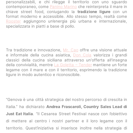
personalizzabili, e chi rilegge il territorio con uno sguardo
contemporaneo, come
Panino Marino
che reinterpreta il mare in
chiave street food, coniugando la
tradizione ligure
con un
format moderno e accessibile. Allo stesso tempo, realtà come
Rooster
aggiungono un’energia più urbana e internazionale,
specializzata in piatti a base di pollo.
Tra tradizione e innovazione,
Mr. Cao
offre una visione attuale
e informale della cucina asiatica,
Don Cola
valorizza i grandi
classici della cucina siciliana attraverso un'offerta all'insegna
della convivialità, mentre
La Goletta – Tender
mantiene un forte
legame con il mare e con il territorio, esprimendo la tradizione
ligure in modo autentico e riconoscibile.
“Genova è una città strategica del nostro percorso di crescita in
Italia.” ha dichiarato
Andrea Frascaroli, Country Sales Lead di
Just Eat Italia
. “Il Cesarea Street Festival nasce con l’obiettivo
di mettere al centro i nostri partner e il loro legame con il
territorio. Quest’iniziativa si inserisce inoltre nella strategia di