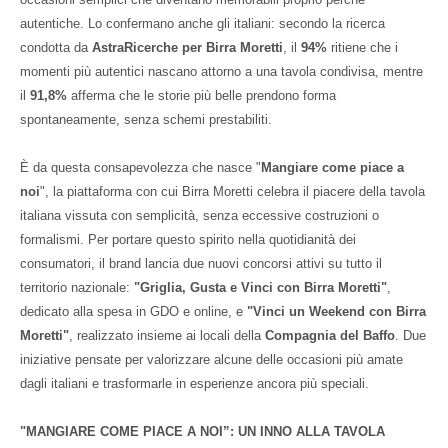
autentiche. Lo confermano anche gli italiani: secondo la ricerca
condotta da
AstraRicerche per Birra Moretti
, il
94%
ritiene che i
momenti più autentici nascano attorno a una tavola condivisa, mentre
il
91,8%
afferma che le storie più belle prendono forma
spontaneamente, senza schemi prestabiliti.
È da questa consapevolezza che nasce "
Mangiare come piace a
noi
", la piattaforma con cui Birra Moretti celebra il piacere della tavola
italiana vissuta con semplicità, senza eccessive costruzioni o
formalismi. Per portare questo spirito nella quotidianità dei
consumatori, il brand lancia due nuovi concorsi attivi su tutto il
territorio nazionale:
"Griglia, Gusta e Vinci con Birra Moretti"
,
dedicato alla spesa in GDO e online, e
"Vinci un Weekend con Birra
Moretti"
, realizzato insieme ai locali della
Compagnia del Baffo
. Due
iniziative pensate per valorizzare alcune delle occasioni più amate
dagli italiani e trasformarle in esperienze ancora più speciali.
"MANGIARE COME PIACE A NOI”: UN INNO ALLA TAVOLA