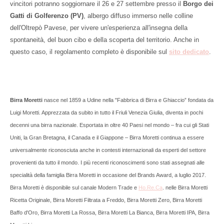
vincitori potranno soggiornare il 26 e 27 settembre presso il
Borgo dei
Gatti di Golferenzo (PV)
, albergo diffuso immerso nelle colline
dell'Oltrepò Pavese, per vivere un'esperienza all'insegna della
spontaneità, del buon cibo e della scoperta del territorio. Anche in
questo caso, il regolamento completo è disponibile sul
sito dedicato
.
Birra Moretti
nasce nel 1859 a Udine nella "Fabbrica di Birra e Ghiaccio” fondata da
Luigi Moretti. Apprezzata da subito in tutto il Friuli Venezia Giulia, diventa in pochi
decenni una birra nazionale. Esportata in oltre 40 Paesi nel mondo – fra cui gli Stati
Uniti, la Gran Bretagna, il Canada e il Giappone – Birra Moretti continua a essere
universalmente riconosciuta anche in contesti internazionali da esperti del settore
provenienti da tutto il mondo. I più recenti riconoscimenti sono stati assegnati alle
specialità della famiglia Birra Moretti in occasione del Brands Award, a luglio 2017.
Birra Moretti è disponibile sul canale Modern Trade e
Ho.Re.Ca
. nelle Birra Moretti
Ricetta Originale, Birra Moretti Filtrata a Freddo, Birra Moretti Zero, Birra Moretti
Baffo d'Oro, Birra Moretti La Rossa, Birra Moretti La Bianca, Birra Moretti IPA, Birra