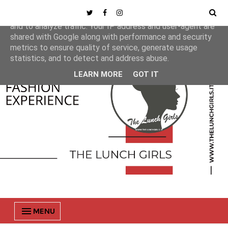
This site uses cookies from Google to deliver its services
and to analyze traffic. Your IP address and user-agent are
shared with Google along with performance and security
metrics to ensure quality of service, generate usage
statistics, and to detect and address abuse.
LEARN MORE
GOT IT
MENU