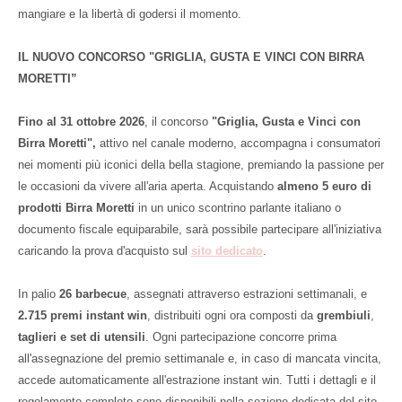
mangiare e la libertà di godersi il momento.
IL NUOVO CONCORSO "GRIGLIA, GUSTA E VINCI
CON BIRRA
MORETTI”
Fino al 31 ottobre 2026
, il concorso
"Griglia, Gusta e Vinci con
Birra Moretti",
attivo nel canale moderno, accompagna i consumatori
nei momenti più iconici della bella stagione, premiando la passione per
le occasioni da vivere all'aria aperta. Acquistando
almeno 5 euro di
prodotti Birra Moretti
in un unico scontrino parlante italiano o
documento fiscale equiparabile, sarà possibile partecipare all'iniziativa
caricando la prova d'acquisto sul
sito dedicato
.
In palio
26 barbecue
, assegnati attraverso estrazioni settimanali, e
2.715 premi instant win
, distribuiti ogni ora composti da
grembiuli
,
taglieri e set di utensili
. Ogni partecipazione concorre prima
all'assegnazione del premio settimanale e, in caso di mancata vincita,
accede automaticamente all'estrazione instant win. Tutti i dettagli e il
regolamento completo sono disponibili nella sezione dedicata del sito