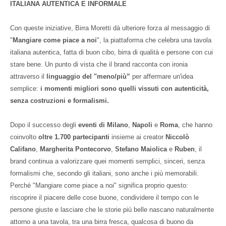
ITALIANA AUTENTICA E INFORMALE
Con queste iniziative, Birra Moretti dà ulteriore forza al messaggio di
"
Mangiare come piace a noi
", la piattaforma che celebra una tavola
italiana autentica, fatta di buon cibo, birra di qualità e persone con cui
stare bene. Un punto di vista che il brand racconta con ironia
attraverso il
linguaggio del "meno/più”
per affermare un'idea
semplice:
i momenti migliori sono quelli vissuti con autenticità,
senza costruzioni e formalismi.
Dopo il successo degli
eventi di Milano
,
Napoli
e
Roma
, che hanno
coinvolto
oltre 1.700 partecipanti
insieme ai creator
Niccolò
Califano
,
Margherita Pontecorvo
,
Stefano Maiolica
e
Ruben
, il
brand continua a valorizzare quei momenti semplici, sinceri, senza
formalismi che, secondo gli italiani, sono anche i più memorabili.
Perché "Mangiare come piace a noi" significa proprio questo:
riscoprire il piacere delle cose buone, condividere il tempo con le
persone giuste e lasciare che le storie più belle nascano naturalmente
attorno a una tavola, tra una birra fresca, qualcosa di buono da