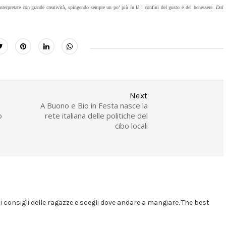
 interpretate con grande creatività, spingendo sempre un po’ più in là i confini del gusto e del benessere.
Dal
Next
A Buono e Bio in Festa nasce la
o
rete italiana delle politiche del
cibo locali
i i consigli delle ragazze e scegli dove andare a mangiare. The best