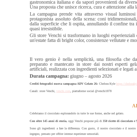
gastronomica italiana e da sapori provenienti da dive
Una proposta che unisce ricerca, cura e attenzione alla 
La campagna prende vita attraverso visual luminosi e
protagonista assoluto della scena: coni tridimensionali
dalla superficie che li ospita, annullando il confine tr
quasi irresistibile.
Gli store Venchi si trasformano in luoghi esperienziali 
un'estate fatta di bright color, consistenze vellutate e m
Il vero genio è nella semplicità, una filosofia che
preparato e mantecato in store dai nostri esperti gelat
artificiali, realizzata con ingredienti selezionati e legati 
Durata campagna:
giugno – agosto 2026
Crediti fotografici nuova campagna ADV Gelato 26:
Chelsea Kyle
https://chelseak
Canali: store Venchi,
venchi.com
, piattaforme social @venchi1878
A
Celebriamo il cioccolato esplorandolo in tutte le sue forme, anche nel gelato.
Con oltre 145 anni di storia,
oggi Venchi propone più di
350 ricette di cioccolato e 
Sono gli ingredienti a fare la differenza. Con gusto, il nostro cioccolato e il nostro
ingegno, pensato per offrire intense esperienze sensoriali.