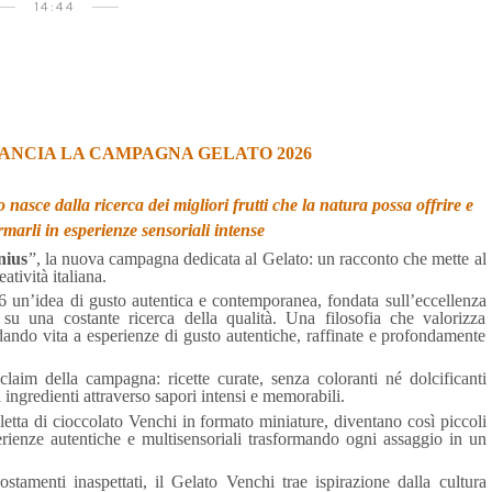
14:44
I LANCIA LA CAMPAGNA GELATO 2026
nasce dalla ricerca dei migliori frutti che la natura possa offrire e
rmarli in esperienze sensoriali intense
nius
”, la nuova campagna dedicata al Gelato: un racconto che mette al
atività italiana.
26 un’idea di gusto autentica e contemporanea, fondata sull’eccellenza
e su una costante ricerca della qualità. Una filosofia che valorizza
, dando vita a esperienze di gusto autentiche, raffinate e profondamente
claim della campagna: ricette curate, senza coloranti né dolcificanti
li ingredienti attraverso sapori intensi e memorabili.
letta di cioccolato Venchi in formato miniature, diventano così piccoli
sperienze autentiche e multisensoriali trasformando ogni assaggio in un
stamenti inaspettati, il Gelato Venchi trae ispirazione dalla cultura