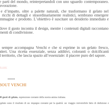
rse parti del mondo, reinterpretandoli con uno sguardo contemporaneo.
lavorazione.
 d’impatto, oltre a palette naturali, che trasformano il gelato nel
, ricchi di dettagli e straordinariamente realistici, sembrano emergere
a immagine e prodotto. L’obiettivo è suscitare un desiderio immediato e
dove il gusto incontra il design, mentre i contenuti digitali raccontano
omenti di condivisione.
 da sempre accompagna Venchi e che si esprime in un gelato fresco,
ieri. Una ricetta essenziale, senza additivi, coloranti o dolcificanti
al territorio, che lascia spazio all’essenziale: il piacere puro del sapore.
yle.com/
******
BOUT VENCHI
90 gusti di gelato,
espressione costante della nostra anima italiana.
 gelato sono il risultato di un impegno costante per la qualità: un viaggio irreversibile fatto di dedizione e