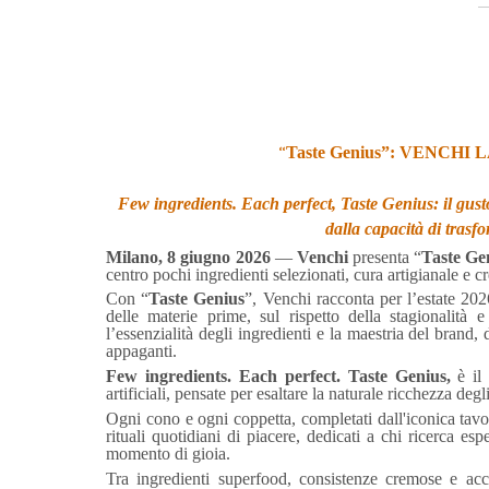
“
Taste Genius”: VENCH
Few ingredients. Each perfect, Taste Genius: il gusto 
dalla capacità di trasfo
Milano, 8 giugno 2026
—
Venchi
presenta “
Taste Ge
centro pochi ingredienti selezionati, cura artigianale e cre
Con “
Taste Genius
”, Venchi racconta per l’estate 20
delle materie prime, sul rispetto della stagionalità 
l’essenzialità degli ingredienti e la maestria del brand
appaganti.
Few ingredients. Each perfect. Taste Genius,
è il 
artificiali, pensate per esaltare la naturale ricchezza deg
Ogni cono e ogni coppetta, completati dall'iconica tavo
rituali quotidiani di piacere, dedicati a chi ricerca e
momento di gioia.
Tra ingredienti superfood, consistenze cremose e acco