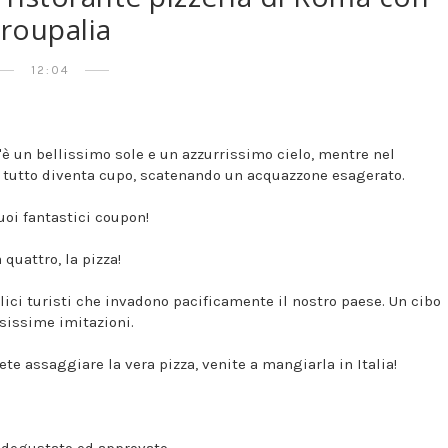
roupalia
12:04
'è un bellissimo sole e un azzurrissimo cielo, mentre nel
 tutto diventa cupo, scatenando un acquazzone esagerato.
uoi fantastici coupon!
quattro, la pizza!
eplici turisti che invadono pacificamente il nostro paese. Un cibo
sissime imitazioni.
ete assaggiare la vera pizza, venite a mangiarla in Italia!
a degustato ed approvato.