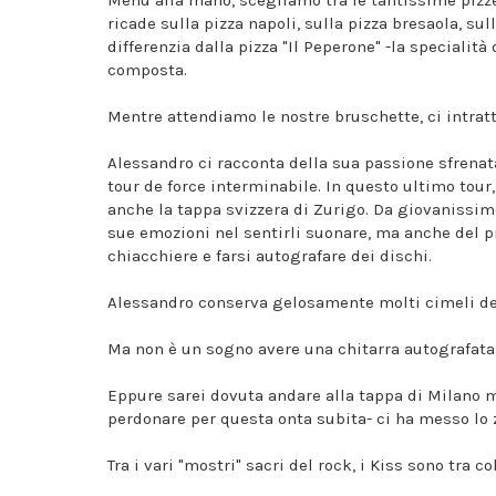
ricade sulla pizza napoli, sulla pizza bresaola, sul
differenzia dalla pizza "Il Peperone" -la specialità
composta.
Mentre attendiamo le nostre bruschette, ci intra
Alessandro ci racconta della sua passione sfrenat
tour de force interminabile. In questo ultimo tour,
anche la tappa svizzera di Zurigo. Da giovanissim
sue emozioni nel sentirli suonare, ma anche del p
chiacchiere e farsi autografare dei dischi.
Alessandro conserva gelosamente molti cimeli dei 
Ma non è un sogno avere una chitarra autografata
Eppure sarei dovuta andare alla tappa di Milano m
perdonare per questa onta subita- ci ha messo lo
Tra i vari "mostri" sacri del rock, i Kiss sono tra c