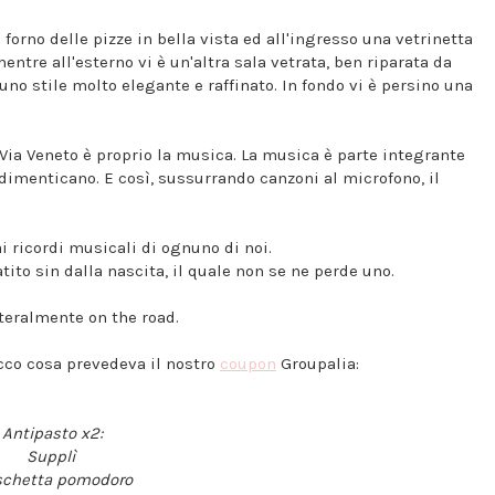
 forno delle pizze in bella vista ed all'ingresso una vetrinetta
entre all'esterno vi è un'altra sala vetrata, ben riparata da
uno stile molto elegante e raffinato. In fondo vi è persino una
n Via Veneto è proprio la musica. La musica è parte integrante
 dimenticano. E così, sussurrando canzoni al microfono, il
i ricordi musicali di ognuno di noi.
tito sin dalla nascita, il quale non se ne perde uno.
tteralmente on the road.
cco cosa prevedeva il nostro
coupon
Groupalia:
Antipasto x2:
Supplì
schetta pomodoro