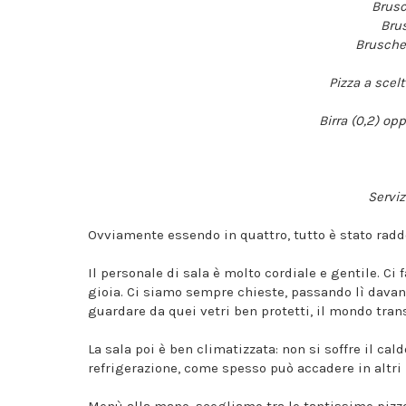
Brusc
Brus
Bruschet
Pizza a scel
Birra (0,2) op
Serviz
Ovviamente essendo in quattro, tutto è stato radd
Il personale di sala è molto cordiale e gentile. C
gioia. Ci siamo sempre chieste, passando lì davan
guardare da quei vetri ben protetti, il mondo tran
La sala poi è ben climatizzata: non si soffre il c
refrigerazione, come spesso può accadere in altri l
Menù alla mano, scegliamo tra le tantissime pizze 