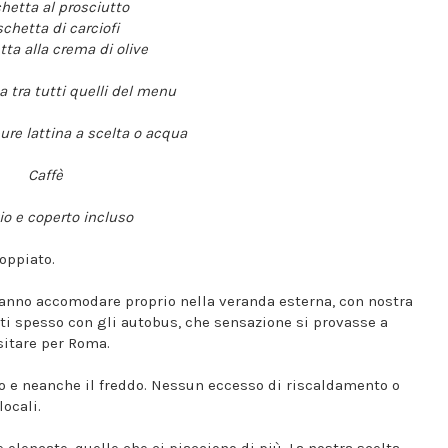
hetta al prosciutto
chetta di carciofi
ta alla crema di olive
ta tra tutti quelli del menu
pure lattina a scelta o acqua
Caffè
io e coperto incluso
oppiato.
i fanno accomodare proprio nella veranda esterna, con nostra
ti spesso con gli autobus, che sensazione si provasse a
sitare per Roma.
aldo e neanche il freddo. Nessun eccesso di riscaldamento o
ocali.
elencate, quelle che ci piacciono di più. La nostra scelta