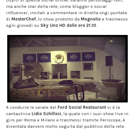
Ospiti di queste social dinner saranno personaggi noti,
ma anche star della rete, come blogger o social
influencer, invitati a commentare in diretta ongi puntata
di
MasterChef
, lo show prodotto da
Magnolia
e trasmesso
ogni giovedì su
Sky Uno HD dalle ore 21.10
.
A condurre le serate del
Ford Social Restaurant
vi è la
cantautrice
Lidia Schillaci
, la quale con i suoi show live in
giro per Roma e Milano e trasmessi tramite Periscope, è
diventata davvero molto seguita dal pubblico della rete.