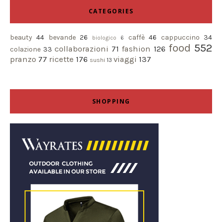
CATEGORIES
beauty
44
bevande
26
caffè
46
cappuccino
34
biologico
6
food
552
collaborazioni
71
fashion
126
colazione
33
pranzo
77
ricette
176
viaggi
137
sushi
13
SHOPPING