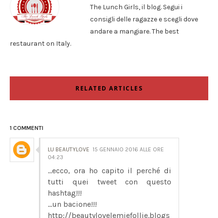
The Lunch Girls, il blog. Segui i
consigli delle ragazze e scegli dove
andare a mangiare. The best
restaurant on Italy.
RELATED ARTICLES
1 COMMENTI
LU BEAUTYLOVE
15 GENNAIO 2016 ALLE ORE
04:23
...ecco, ora ho capito il perché di
tutti quei tweet con questo
hashtag!!!
...un bacione!!!
http://beautylovelemiefollie.blogs