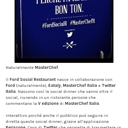
Naturalmente
MasterChef
.
Il
Ford Social Restaurant
nasce in collaborazione con
Ford
(naturalmente),
Eataly
,
MasterChef Italia
e
Twitter
Italia
. Nascono così le social dinner che vanno oltre il
social, riunendo in un ristorante persone che
commentano la
V edizione
di
MasterChef Italia
.
Interattivo poichè anche il pubblico può seguire in
diretta queste social dinner, grazie all'applicazione
Periscope
, l'app di
Twitter
che permette di trasmettere in