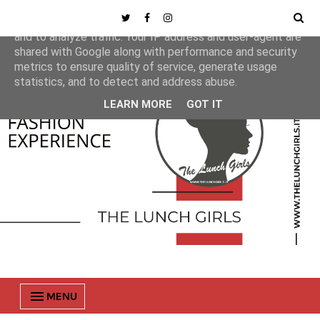
This site uses cookies from Google to deliver its services
and to analyze traffic. Your IP address and user-agent are
shared with Google along with performance and security
metrics to ensure quality of service, generate usage
statistics, and to detect and address abuse.
LEARN MORE
GOT IT
MENU