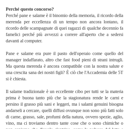
Perché questo concorso?
Perché pane e salame è il binomio della memoria, il ricordo della
merenda per eccellenza di un tempo non ancora lontano, il
ricordo delle scampagnate di quei ragazzi di qualche decennio fa
famelici perché più avvezzi a correre all'aperto che a sedersi
davanti al computer.
Pane e salame era pure il pasto dell'operaio come quello del
manager indaffarato, altro che fast food pieni di strani intrugli.
Ma questa merenda è ancora compatibile con la nostra salute e
una crescita sana dei nostri figli? È ciò che l'Accademia delle 5T
si è chiesta.
Il salame tradizionale è un eccellente cibo per tutti se la materia
prima è buona tanto più che la stagionatura rende le carni e
persino il grasso più sani e leggeri, ma i salami genuini bisogna
andarseli a cercare, quelli diffusi ovunque non sono più fatti solo
di carne, grasso, sale, profumi della natura, ovvero spezie, aglio,
vino, ma ci troviamo dentro tante cose che o sono chimiche o