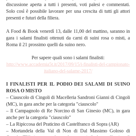
discussione aperta a tutti i presenti, voti palesi e commentati.
Solo così è possibile lavorare per una crescita di tutti gli attori
presenti e futuri della filiera.
A Food & Book venerdì 13, dalle 11,00 del mattino, saranno in
gara i salami finalisti ottenuti da carni di suini rosa o misti, a
Roma il 21 prossimo quelli da suino nero.
Per sapere quali sono i salami finalisti:
http://www.accademia5t.it/
2017/09/15/i-finalisti-del-
campionato-
italiano-del-
salame-2017/
I FINALISTI PER IL PODIO DEI SALAMI DI SUINO
ROSA O MISTO
– Ciauscolo di Cingoli di Macelleria Sandroni Gianni di Cingoli
(MC), in gara anche per la categoria "ciauscolo"
– Il Campagnolo di Re Norcino di San Ginesio (MC), in gara
anche per la categoria "ciauscolo"
– La Ripiccosa del Praticino di Castelfranco di Sopra (AR)
– Mortandela della Val di Non di Dal Massimo Goloso di