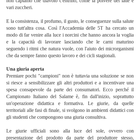
non capiamo che diavolo c'entrino, come la polvere del latte e
vari zuccheri.
E la consistenza, il profumo, il gusto, le conseguenze sulla salute
sono tutt'altra cosa. Così l'Accademia delle 5T ha cercato un
modo di far venire alla luce i norcini che hanno ancora la voglia
e la capacità di lavorare lasciando che le carni maturino
seguendo i ritmi che natura vuole, con l'aiuto dei microrganismi
che da sempre fanno questo lavoro e dei cicli stagionali.
Una giuria aperta
Premiare pochi "campioni" non è tuttavia una soluzione se non
si riesce a sensibilizzare gli altri produttori e a incentivare una
spesa consapevole da parte dei consumatori. Ecco perché il
Campionato Italiano del Salame è, fin dall'inizio, soprattutto
un'operazione didattica e formativa. Le giurie, da quelle
territoriali alle fasi di finale, si svolgono in ambienti didattici con
gli studenti che compongono una giuria consultiva.
Le giurie ufficiali sono alla luce del sole, ovvero con
presentazione del prodotto da parte del produttore stesso,