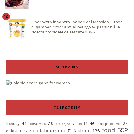
Il sorbetto incontra i sapori del Messico: il taco
di gamberi croccanti al mango & passion è la
ricetta tropicale dell'estate 2026
SHOPPING
CATEGORIES
beauty
44
bevande
26
caffè
46
cappuccino
34
biologico
6
food
552
collaborazioni
71
fashion
126
colazione
33