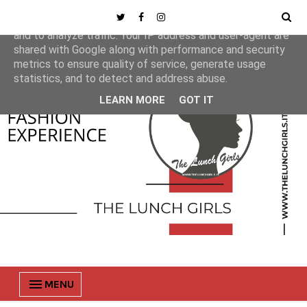
This site uses cookies from Google to deliver its services
and to analyze traffic. Your IP address and user-agent are
shared with Google along with performance and security
metrics to ensure quality of service, generate usage
statistics, and to detect and address abuse.
LEARN MORE
GOT IT
MENU