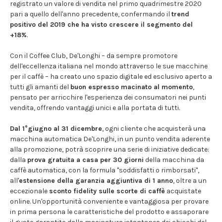
registrato un valore di vendita nel primo quadrimestre 2020
pari a quello dell'anno precedente, confermando il
trend
positivo del 2019 che ha visto crescere il segmento del
+18%
.
Con il Coffee Club, De'Longhi – da sempre promotore
dell'eccellenza italiana nel mondo attraverso le sue macchine
per il caffè – ha creato uno spazio digitale ed esclusivo aperto a
tutti gli amanti del
buon espresso macinato al momento
,
pensato per arricchire l'esperienza dei consumatori nei punti
vendita, offrendo vantaggi unici e alla portata di tutti.
Dal 1°giugno al 31 dicembre
, ogni cliente che acquisterà una
macchina automatica De'Longhi, in un punto vendita aderente
alla promozione, potrà scoprire una serie di iniziative dedicate:
dalla
prova gratuita a casa per 30 giorni
della macchina da
caffè automatica, con la formula "soddisfatti o rimborsati",
all'
estensione della garanzia aggiuntiva di 1 anno
, oltre a un
eccezionale
sconto fidelity sulle scorte di caffè
acquistate
online. Un'opportunità conveniente e vantaggiosa per provare
in prima persona le caratteristiche del prodotto e assaporare