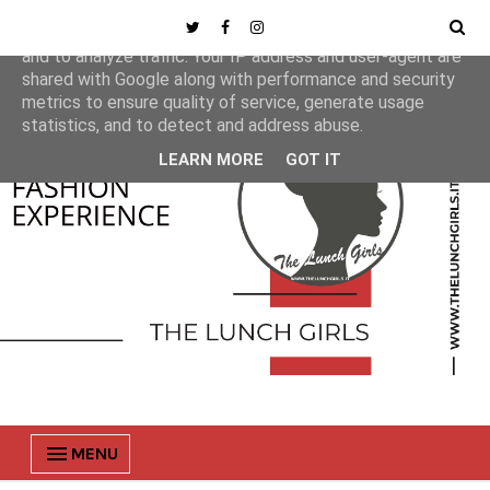
This site uses cookies from Google to deliver its services
and to analyze traffic. Your IP address and user-agent are
shared with Google along with performance and security
metrics to ensure quality of service, generate usage
statistics, and to detect and address abuse.
LEARN MORE
GOT IT
MENU