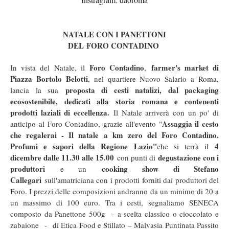
NATALE CON I PANETTONI
DEL FORO CONTADINO
Foro Contadino
farmer's market di
In vista del Natale, il
,
Piazza Bortolo Belotti
, nel quartiere Nuovo Salario a Roma,
proposta di cesti natalizi, dal packaging
lancia la sua
ecosostenibile, dedicati alla storia romana e contenenti
prodotti laziali di eccellenza.
Il Natale arriverà con un po' di
Assaggia il cesto
anticipo al Foro Contadino, grazie all'evento "
che regalerai - Il natale a km zero del Foro Contadino.
Profumi e sapori della Regione Lazio"
4
che si terrà il
dicembre dalle 11.30 alle 15.00
degustazione con i
con punti di
produttori
cooking show di Stefano
e un
Callegari
sull'amatriciana con i prodotti forniti dai produttori del
Foro. I prezzi delle composizioni andranno da un minimo di 20 a
un massimo di 100 euro. Tra i cesti, segnaliamo SENECA
composto da Panettone 500g - a scelta classico o cioccolato e
zabaione - di Etica Food e Stillato – Malvasia Puntinata Passito