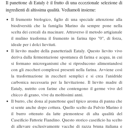
Il panettone di Eataly è il frutto di una eccezionale selezione di
ingredienti di altissima qualità. Vediamoli insieme:
Il frumento biologico, figlio di una speciale attenzione alla
biodiversità che la famiglia Marino da sempre pone nella
scelta dei cereali da macinare. Attraverso il metodo artigianale
il mulino trasforma il frumento in farina tipo "0", di forza,
ideale per i dolci lievitati.
Il lievito madre della panetteriadi Eataly. Questo lievito vivo
deriva dalla fermentazione spontanea di farina e acqua, in cui
si formano microrganismi che si riproducono alimentandosi
con gli zuccheri complessi presenti nella farina. Avviene così
la trasformazione in zuccheri semplici e si crea l'anidride
carbonica necessaria per la lievitazione. Il lievito madre di
Eataly, nutrito con farine che contengono il germe vivo del
chicco di grano, vive da moltissimi anni.
Il burro, che dona al panettone quel tipico aroma di panna che
si sente anche dopo cottura. Quello scelto da Fulvio Marino è
il burro ottenuto da latte piemontese di alta qualità del
Caseificio Fattorie Fiandino. Questo storico caseificio ha scelto
di allevare esclusivamente vacche di razza bruna italiana e