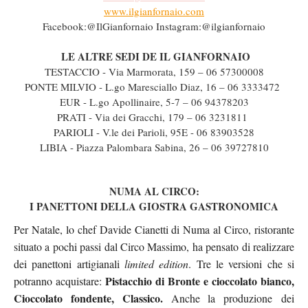
www.ilgianfornaio.
com
Facebook:@IlGianfornaio Instagram:@ilgianfornaio
LE ALTRE SEDI DE IL GIANFORNAIO
TESTACCIO - Via Marmorata, 159 – 06 57300008
PONTE MILVIO - L.go Maresciallo Diaz, 16 – 06 3333472
EUR - L.go Apollinaire, 5-7 – 06 94378203
PRATI - Via dei Gracchi, 179 – 06 3231811
PARIOLI - V.le dei Parioli, 95E - 06 83903528
LIBIA - Piazza Palombara Sabina, 26 – 06 39727810
NUMA AL CIRCO:
I PANETTONI DELLA GIOSTRA GASTRONOMICA
Per Natale, lo chef Davide Cianetti di Numa al Circo, ristorante
situato a pochi passi dal Circo Massimo, ha pensato di realizzare
dei panettoni artigianali
limited edition
. Tre le versioni che si
Pistacchio di Bronte e cioccolato bianco,
potranno acquistare:
Cioccolato fondente, Classico.
Anche la produzione dei