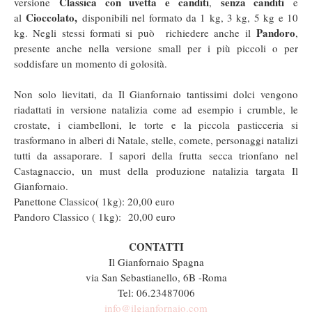
Classica con uvetta e canditi
senza canditi
versione
,
e
Cioccolato,
al
disponibili nel formato da 1 kg, 3 kg, 5 kg e 10
Pandoro
kg. Negli stessi formati si può richiedere anche il
,
presente anche nella versione small per i più piccoli o per
soddisfare un momento di golosità.
Non solo lievitati, da Il Gianfornaio tantissimi dolci vengono
riadattati in versione natalizia come ad esempio i crumble, le
crostate, i ciambelloni, le torte e la piccola pasticceria si
trasformano in alberi di Natale, stelle, comete, personaggi natalizi
tutti da assaporare. I sapori della frutta secca trionfano nel
Castagnaccio, un must della produzione natalizia targata Il
Gianfornaio.
Panettone Classico( 1kg): 20,00 euro
Pandoro Classico ( 1kg): 20,00 euro
CONTATTI
Il Gianfornaio Spagna
via San Sebastianello, 6B -Roma
Tel: 06.23487006
info@ilgianfornaio.com