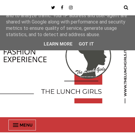
This site uses cookies from Google to deliver its services
and to analyze traffic. Your IP address and user-agent are
shared with Google along with performance and security
metrics to ensure quality of service, generate usage
statistics, and to detect and address abuse.
LEARN MORE
GOT IT
MENU