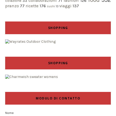
collaborazioni
71
fashion
126
colazione
33
pranzo
77
ricette
176
viaggi
137
sushi
13
SHOPPING
SHOPPING
MODULO DI CONTATTO
Nome