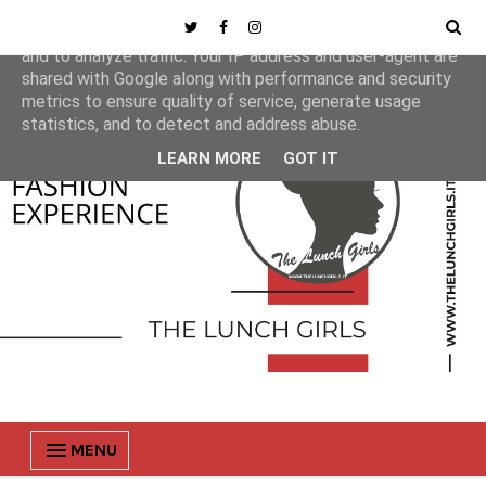
This site uses cookies from Google to deliver its services
and to analyze traffic. Your IP address and user-agent are
shared with Google along with performance and security
metrics to ensure quality of service, generate usage
statistics, and to detect and address abuse.
LEARN MORE
GOT IT
MENU