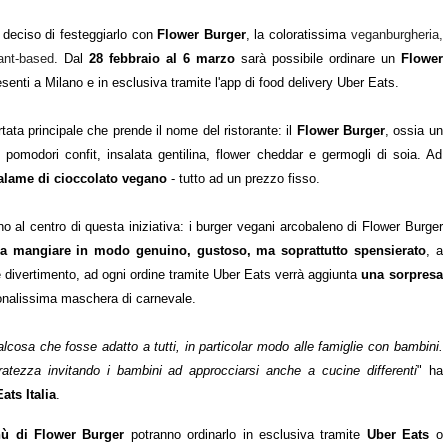
deciso di festeggiarlo con
Flower Burger
, la coloratissima
veganburgheria,
ant-based
. Dal
28 febbraio al 6 marzo
sarà possibile ordinare un
Flower
resenti a Milano e in esclusiva tramite l'app di food delivery Uber Eats.
ata principale che prende il nome del ristorante: il
Flower Burger
, ossia un
 pomodori confit, insalata gentilina, flower cheddar e germogli di soia. Ad
alame di cioccolato vegano
- tutto ad un prezzo fisso.
no al centro di questa iniziativa: i burger vegani arcobaleno di Flower Burger
i a mangiare in modo genuino, gustoso, ma soprattutto spensierato
, a
e divertimento, ad ogni ordine tramite Uber Eats verrà aggiunta
una sorpresa
sonalissima maschera di carnevale.
cosa che fosse adatto a tutti, in particolar modo alle famiglie con bambini.
tezza invitando i bambini ad approcciarsi anche a cucine differenti
" ha
ts Italia
.
nù di Flower Burger
potranno ordinarlo in esclusiva tramite
Uber Eats
o