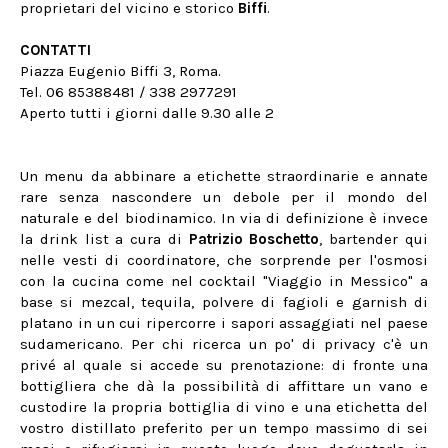
proprietari del vicino e storico
Biffi
.
CONTATTI
Piazza Eugenio Biffi 3, Roma.
Tel. 06 85388481 / 338 2977291
Aperto tutti i giorni dalle 9.30 alle 2
Un menu da abbinare a etichette straordinarie e annate
rare senza nascondere un debole per il mondo del
naturale e del biodinamico. In via di definizione è invece
la drink list a cura di
Patrizio Boschetto
, bartender qui
nelle vesti di coordinatore, che sorprende per l'osmosi
con la cucina come nel cocktail "Viaggio in Messico" a
base si mezcal, tequila, polvere di fagioli e garnish di
platano in un cui ripercorre i sapori assaggiati nel paese
sudamericano. Per chi ricerca un po' di privacy c'è un
privé al quale si accede su prenotazione: di fronte una
bottigliera che dà la possibilità di affittare un vano e
custodire la propria bottiglia di vino e una etichetta del
vostro distillato preferito per un tempo massimo di sei