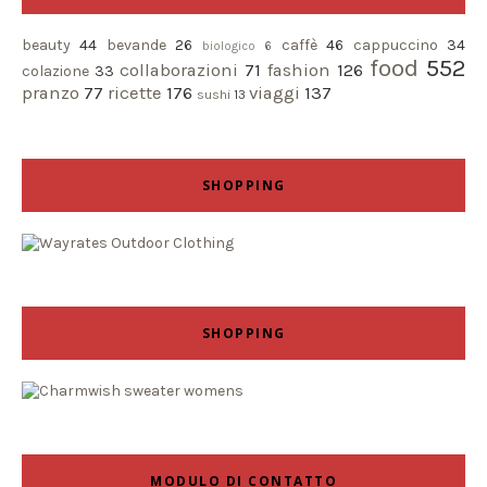
beauty
44
bevande
26
caffè
46
cappuccino
34
biologico
6
food
552
collaborazioni
71
fashion
126
colazione
33
pranzo
77
ricette
176
viaggi
137
sushi
13
SHOPPING
SHOPPING
MODULO DI CONTATTO