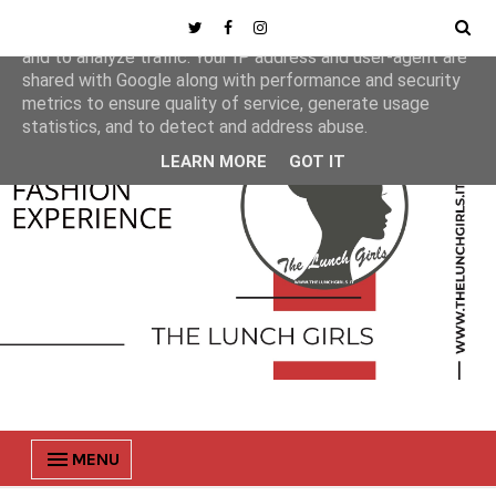
This site uses cookies from Google to deliver its services
and to analyze traffic. Your IP address and user-agent are
shared with Google along with performance and security
metrics to ensure quality of service, generate usage
statistics, and to detect and address abuse.
LEARN MORE
GOT IT
MENU