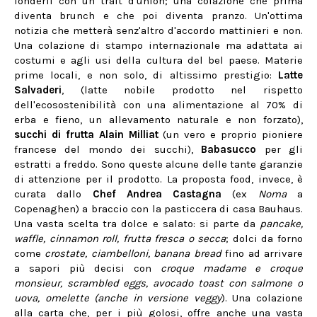
fonderli con un trait d'union; una colazione che prima
diventa brunch e che poi diventa pranzo. Un'ottima
notizia che metterà senz'altro d'accordo mattinieri e non.
Una colazione di stampo internazionale ma adattata ai
costumi e agli usi della cultura del bel paese. Materie
prime locali, e non solo, di altissimo prestigio:
Latte
Salvaderi
, (latte nobile prodotto nel rispetto
dell'ecosostenibilità con una alimentazione al 70% di
erba e fieno, un allevamento naturale e non forzato),
succhi di frutta
Alain Milliat
(un vero e proprio pioniere
francese del mondo dei succhi),
Babasucco
per gli
estratti a freddo. Sono queste alcune delle tante garanzie
di attenzione per il prodotto. La proposta food, invece, è
curata dallo
Chef Andrea Castagna
(ex
Noma
a
Copenaghen) a braccio con la pasticcera di casa Bauhaus.
Una vasta scelta tra dolce e salato: si parte da
pancake,
waffle, cinnamon roll, frutta fresca o secca
; dolci da forno
come
crostate, ciambelloni, banana bread
fino ad arrivare
a sapori più decisi con
croque madame e croque
monsieur, scrambled eggs, avocado toast con salmone o
uova, omelette (anche in versione veggy
). Una colazione
alla carta che, per i più golosi, offre anche una vasta