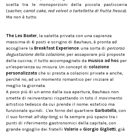
scelta tra le monoporzioni della piccola pasticceria
(
sacher, carrot cake, red velvet o tartelletta di frutta fresca
).
Ma non è tutto.
The Les Baxter
, la saletta privata con una capienza
massima di 6 posti e scrigno di Bauhaus, è pronta ad
accogliere la
Breakfast Experience
: una sorta di
percorso
degustazione della colazione
, per assaporare più proposte
della cucina; il tutto accompagnato da
musica ad hoc
per
un'esperienza su misura. Un concept di
colazione
personalizzata
che si presta a colazioni private e anche,
perché no, ad un momento romantico per iniziare al
meglio la giornata.
A poco più di un anno dalla sua apertura, Bauhaus non
smette di reinventarsi rispettando in toto il movimento
artistico tedesco da cui prende il nome: estetico ma
funzionale quindi. L'ex forno del quartiere
Garbatella
, con
il suo format
all-day-long
, si fa sempre più spazio tra i
punti di riferimento gastronomici della capitale, con
grande orgoglio dei fratelli
Valerio
e
Giorgio GIglietti
, già