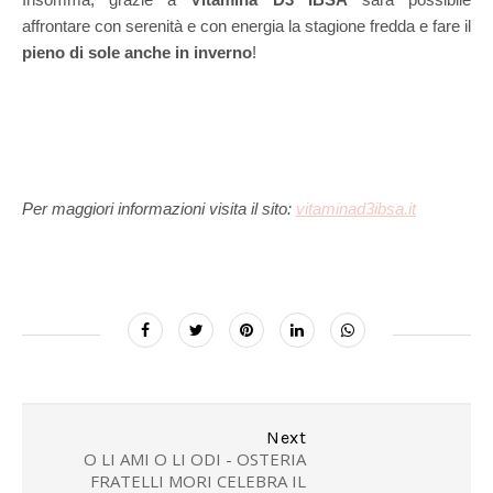
Insomma, grazie a
Vitamina D3 IBSA
sarà possibile
affrontare con serenità e con energia la stagione fredda e fare il
pieno di sole anche in inverno
!
Per maggiori informazioni visita il sito:
vitaminad3ibsa.it
Next
O LI AMI O LI ODI - OSTERIA
FRATELLI MORI CELEBRA IL