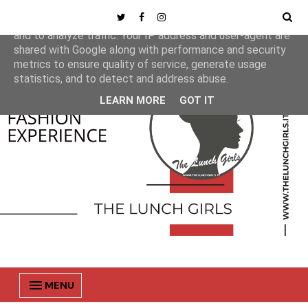
This site uses cookies from Google to deliver its services
and to analyze traffic. Your IP address and user-agent are
shared with Google along with performance and security
metrics to ensure quality of service, generate usage
statistics, and to detect and address abuse.
LEARN MORE
GOT IT
MENU