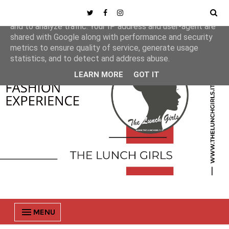
This site uses cookies from Google to deliver its services
and to analyze traffic. Your IP address and user-agent are
shared with Google along with performance and security
metrics to ensure quality of service, generate usage
statistics, and to detect and address abuse.
LEARN MORE
GOT IT
MENU