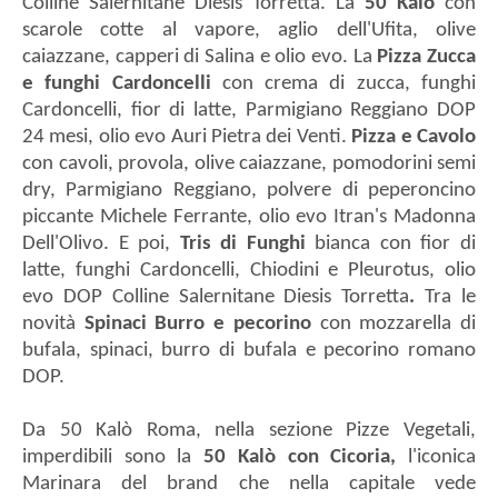
Colline Salernitane Diesis Torretta. La
50 Kalò
con
scarole cotte al vapore, aglio dell'Ufita, olive
caiazzane, capperi di Salina e olio evo. La
Pizza Zucca
e funghi Cardoncelli
con crema di zucca, funghi
Cardoncelli, fior di latte, Parmigiano Reggiano DOP
24 mesi, olio evo Auri Pietra dei Venti.
Pizza e Cavolo
con cavoli, provola, olive caiazzane, pomodorini semi
dry, Parmigiano Reggiano, polvere di peperoncino
piccante Michele Ferrante, olio evo Itran's Madonna
Dell'Olivo. E poi,
Tris di Funghi
bianca con fior di
latte, funghi Cardoncelli, Chiodini e Pleurotus, olio
evo DOP Colline Salernitane Diesis Torretta
.
Tra le
novità
Spinaci Burro e pecorino
con mozzarella di
bufala, spinaci, burro di bufala e pecorino romano
DOP.
Da 50 Kalò Roma, nella sezione Pizze Vegetali,
imperdibili sono la
50 Kalò con Cicoria,
l'iconica
Marinara del brand che nella capitale vede