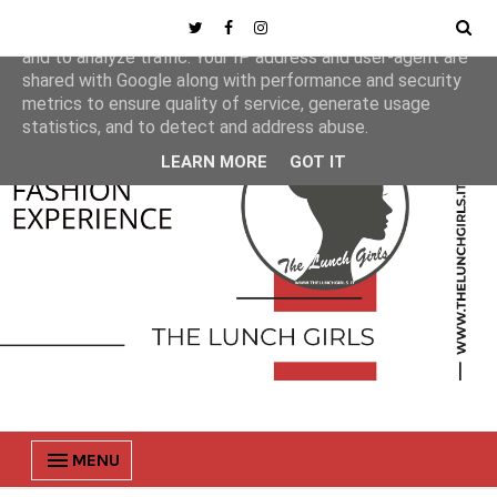
This site uses cookies from Google to deliver its services
and to analyze traffic. Your IP address and user-agent are
shared with Google along with performance and security
metrics to ensure quality of service, generate usage
statistics, and to detect and address abuse.
LEARN MORE
GOT IT
MENU