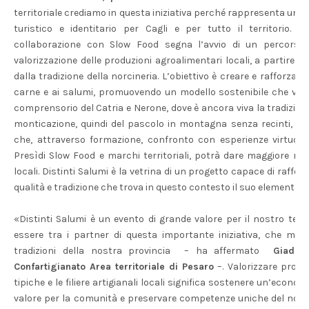
territoriale crediamo in questa iniziativa perché rappresenta un i
turistico e identitario per Cagli e per tutto il territorio. L
collaborazione con Slow Food segna l’avvio di un percorso c
valorizzazione delle produzioni agroalimentari locali, a partire d
dalla tradizione della norcineria. L’obiettivo è creare e rafforzare f
carne e ai salumi, promuovendo un modello sostenibile che valori
comprensorio del Catria e Nerone, dove è ancora viva la tradizion
monticazione, quindi del pascolo in montagna senza recinti, in 
che, attraverso formazione, confronto con esperienze virtuose 
Presìdi Slow Food e marchi territoriali, potrà dare maggiore rico
locali. Distinti Salumi è la vetrina di un progetto capace di rafforz
qualità e tradizione che trova in questo contesto il suo elemento di
«Distinti Salumi è un evento di grande valore per il nostro terri
essere tra i partner di questa importante iniziativa, che mette 
tradizioni della nostra provincia – ha affermato
Giada 
Confartigianato Area territoriale di Pesaro
–. Valorizzare prodot
tipiche e le filiere artigianali locali significa sostenere un’econo
valore per la comunità e preservare competenze uniche del nostro