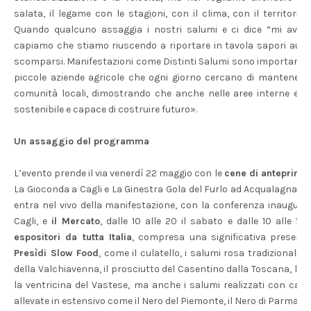
salata, il legame con le stagioni, con il clima, con il territorio 
Quando qualcuno assaggia i nostri salumi e ci dice “mi avet
capiamo che stiamo riuscendo a riportare in tavola sapori aute
scomparsi. Manifestazioni come Distinti Salumi sono importanti
piccole aziende agricole che ogni giorno cercano di mantenere v
comunità locali, dimostrando che anche nelle aree interne esis
sostenibile e capace di costruire futuro».
Un assaggio del programma
L’evento prende il via venerdì 22 maggio con le
cene di anteprima
La Gioconda a Cagli e La Ginestra Gola del Furlo ad Acqualagna, 
entra nel vivo della manifestazione, con la conferenza inaugurale 
Cagli, e
il Mercato
, dalle 10 alle 20 il sabato e dalle 10 alle 1
espositori da tutta Italia
, compresa una significativa presenz
Presìdi Slow Food
, come il culatello, i salumi rosa tradizionali bo
della Valchiavenna, il prosciutto del Casentino dalla Toscana, la s
la ventricina del Vastese, ma anche i salumi realizzati con carn
allevate in estensivo come il Nero del Piemonte, il Nero di Parma e 