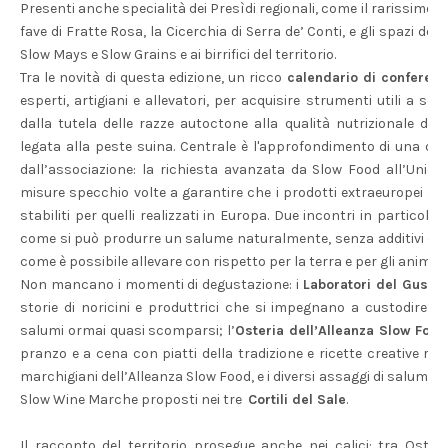
Presenti anche specialità dei Presìdi regionali, come il rarissimo a
fave di Fratte Rosa, la Cicerchia di Serra de’ Conti, e gli spazi dedi
Slow Mays e Slow Grains e ai birrifici del territorio.
Tra le novità di questa edizione, un ricco
calendario di conferen
esperti, artigiani e allevatori, per acquisire strumenti utili a sc
dalla tutela delle razze autoctone alla qualità nutrizionale dei
legata alla peste suina. Centrale è l'approfondimento di una del
dall’associazione: la richiesta avanzata da Slow Food all’Union
misure specchio volte a garantire che i prodotti extraeuropei si
stabiliti per quelli realizzati in Europa. Due incontri in particolar
come si può produrre un salume naturalmente, senza additivi e c
come è possibile allevare con rispetto per la terra e per gli animali.
Non mancano i momenti di degustazione: i
Laboratori del Gusto
,
storie di noricini e produttrici che si impegnano a custodire mes
salumi ormai quasi scomparsi; l’
Osteria dell’Alleanza Slow Food
pranzo e a cena con piatti della tradizione e ricette creative re
marchigiani dell’Alleanza Slow Food, e i diversi assaggi di salumi ab
Slow Wine Marche proposti nei tre
Cortili del Sale
.
Il racconto del territorio prosegue anche nei calici: tra Osteri