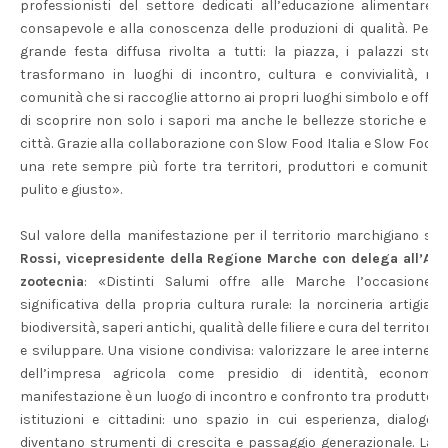
professionisti del settore dedicati all’educazione alimentare,
consapevole e alla conoscenza delle produzioni di qualità. Per t
grande festa diffusa rivolta a tutti: la piazza, i palazzi storici
trasformano in luoghi di incontro, cultura e convivialità, ris
comunità che si raccoglie attorno ai propri luoghi simbolo e offren
di scoprire non solo i sapori ma anche le bellezze storiche e ar
città. Grazie alla collaborazione con Slow Food Italia e Slow Foo
una rete sempre più forte tra territori, produttori e comunità,
pulito e giusto».
Sul valore della manifestazione per il territorio marchigiano s
Rossi, vicepresidente della Regione Marche con delega all’Agri
zootecnia
: «Distinti Salumi offre alle Marche l’occasione
significativa della propria cultura rurale: la norcineria artigian
biodiversità, saperi antichi, qualità delle filiere e cura del territor
e sviluppare. Una visione condivisa: valorizzare le aree interne, l
dell’impresa agricola come presidio di identità, economia
manifestazione è un luogo di incontro e confronto tra produttori, m
istituzioni e cittadini: uno spazio in cui esperienza, dialogo
diventano strumenti di crescita e passaggio generazionale. La 