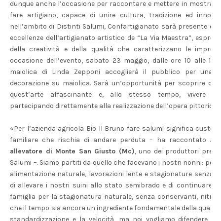
dunque anche l’occasione per raccontare e mettere in mostra il 
fare artigiano, capace di unire cultura, tradizione ed innova
nell’ambito di Distinti Salumi, Confartigianato sarà presente co
eccellenze dell’artigianato artistico de “La Via Maestra”, espres
della creatività e della qualità che caratterizzano le imprese
occasione dell’evento, sabato 23 maggio, dalle ore 10 alle 12,
maiolica di Linda Zepponi accoglierà il pubblico per una d
decorazione su maiolica. Sarà un’opportunità per scoprire curio
quest’arte affascinante e, allo stesso tempo, vivere un’
partecipando direttamente alla realizzazione dell’opera pittorica»
«Per l’azienda agricola Bio Il Bruno fare salumi significa custo
familiare che rischia di andare perduta – ha raccontato
And
allevatore di Monte San Giusto (Mc)
, uno dei produttori prese
Salumi –. Siamo partiti da quello che facevano i nostri nonni: poch
alimentazione naturale, lavorazioni lente e stagionature senza s
di allevare i nostri suini allo stato semibrado e di continuare a u
famiglia per la stagionatura naturale, senza conservanti, nitriti
che il tempo sia ancora un ingrediente fondamentale della qualità.
standardizzazione e la velocità, ma noi vogliamo difendere il co