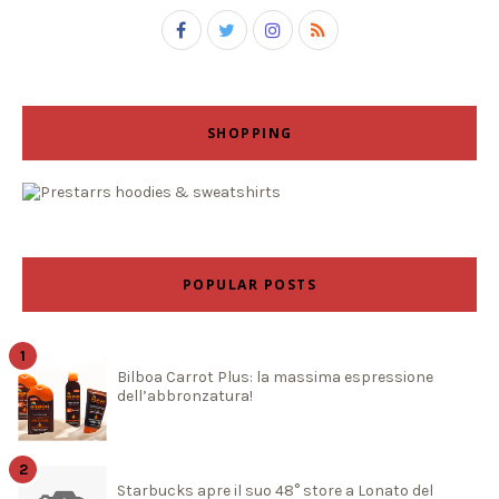
SHOPPING
POPULAR POSTS
Bilboa Carrot Plus: la massima espressione
dell’abbronzatura!
Starbucks apre il suo 48° store a Lonato del