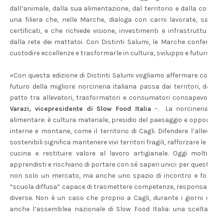
dall’animale, dalla sua alimentazione, dal territorio e dalla com
una filiera che, nelle Marche, dialoga con carni lavorate, salum
certificati, e che richiede visione, investimenti e infrastruttur
dalla rete dei mattatoi. Con Distinti Salumi, le Marche conferm
custodire eccellenze e trasformarle in cultura, sviluppo e futuro».
«Con questa edizione di Distinti Salumi vogliamo affermare con a
futuro della migliore norcineria italiana passa dai territori, d
patto tra allevatori, trasformatori e consumatori consapevoli 
Varazi, vicepresidente di Slow Food Italia
–. La norcineria n
alimentare: è cultura materiale, presidio del paesaggio e opport
interne e montane, come il territorio di Cagli. Difendere l’allevam
sostenibili significa mantenere vivi territori fragili, rafforzare le re
cucina e restituire valore al lavoro artigianale. Oggi molti n
apprendisti e rischiano di portare con sé saperi unici: per questo 
non solo un mercato, ma anche uno spazio di incontro e forma
“scuola diffusa” capace di trasmettere competenze, responsabilit
diverse. Non è un caso che proprio a Cagli, durante i giorni del
anche l’assemblea nazionale di Slow Food Italia: una scelta c