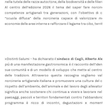
nella tutela delle razze autoctone, della biodiversità e delle filiere so
Al centro dell’edizione 2026 il tema del saper fare norcino e
competenze artigianali tra generazioni, con l’obiettivo di cos
“scuola diffusa” della norcineria capace di valorizzare mesti
economie delle aree interne e rafforzare il legame tra cibo, territor
«Distinti Salumi – ha dichiarato il
sindaco di Cagli, Alberto Aless
più di una manifestazione gastronomica: è il racconto dell’identità 
sue comunità e di un modello di sviluppo che mette al centro qual
delle tradizioni. Attraverso questa rassegna vogliamo valori
norcineria artigianale italiana e promuovere una cultura del cib
rispetto dell’ambiente, dell’animale e del lavoro degli allevatori.
significa anche sostenere chi continua a vivere e lavorare nell
paesaggi, pascoli e territori fondamentali contro l’abbandono e il
programma è ricco di incontri, degustazioni e momenti 