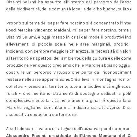
Distinti Salumi ha assunto all’interno del percorso dell’associa
della biodiversità, delle comunità locali e del cibo buono, pulito e g
Proprio sul tema del saper fare norcino si è concentrato l’interv
Food Marche Vincenzo Maidani
: «Il saper fare norcino, tema por
Distinti Salumi, è oggi messo in crisi dai modelli produttivi industr
allevamenti di piccola scala nelle aree marginali, proprio me
indicano, con sempre maggiore chiarezza, la necessità di valorizzar
al territorio e rispettosi dell'ambiente, della cultura e delle comun
produzione. Per questo crediamo che le Marche abbiano oggi una 
costruire un percorso virtuoso che parta dal riconoscimento de
restare nelle aree appenniniche. Chi alleva in montagna non prod
collettivi – presidia il territorio, tutela la biodiversità e gli eco
rurali – che meritano strumenti di sostegno dedicati e politic
complessivamente la vita nelle aree marginali. È questa la dir
Marche vogliamo contribuire a indicare sia attraverso Distinti
associativa quotidiana sui territori».
A sottolineare il valore strategico dell’iniziativa per il compren
Alessandro Piccini, presidente dell’Unione Montana del Cat