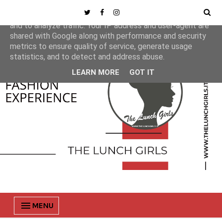
This site uses cookies from Google to deliver its services
and to analyze traffic. Your IP address and user-agent are
shared with Google along with performance and security
metrics to ensure quality of service, generate usage
statistics, and to detect and address abuse.
LEARN MORE
GOT IT
MENU