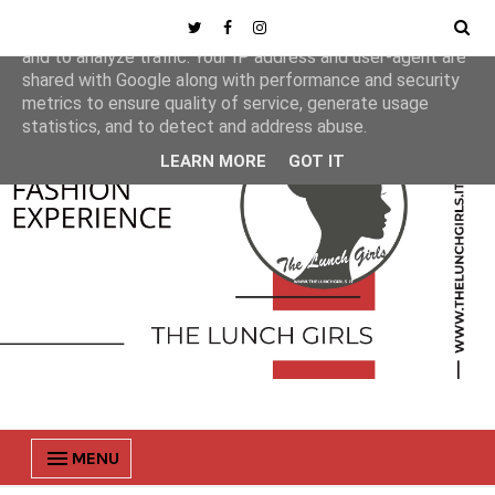
This site uses cookies from Google to deliver its services
and to analyze traffic. Your IP address and user-agent are
shared with Google along with performance and security
metrics to ensure quality of service, generate usage
statistics, and to detect and address abuse.
LEARN MORE
GOT IT
MENU