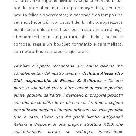
italiana (orzo, luppolo, lievito e acqua sono veneti), dal
profilo aromatico non troppo impegnativo, per una
bevuta felice e spensierata; la seconda è da tempo una
delle etichette più riconoscibili del birrificio, apprezzata
per il suo profilo aromatico e per la sua versatilità negli
abbinamenti: con luppolatura alla belga, secca e
corposa, regala un bouquet torrefatto e caramellato,
con note erbacee, e sapore equilibrato.
«Ambita e Oppale raccontano due anime diverse ma
complementari del nostro lavoro –
dichiara Alessandro
Zilli, responsabile di Ricerca & Sviluppo
. – Da una
parte la volontà di creare birre capaci di essere precise,
pulite, godibili; dall’altra il desiderio di proporre prodotti
con una personalità forte, che non si limitino a seguire
uno stile ma provino a interpretarlo con una voce propria.
Non a caso, siamo uno dei pochi birrifici artigianali
italiani a disporre di una propria struttura R&D, che
costantemente lavora su sviluppo, innovazione,