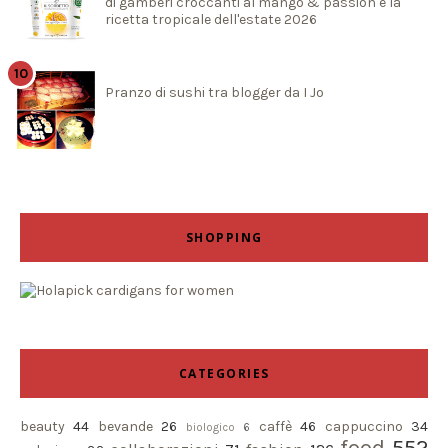
di gamberi croccanti al mango & passion è la
ricetta tropicale dell'estate 2026
Pranzo di sushi tra blogger da I Jo
SHOPPING
CATEGORIES
beauty
44
bevande
26
caffè
46
cappuccino
34
biologico
6
food
552