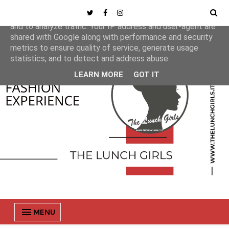
This site uses cookies from Google to deliver its services
and to analyze traffic. Your IP address and user-agent are
shared with Google along with performance and security
metrics to ensure quality of service, generate usage
statistics, and to detect and address abuse.
LEARN MORE
GOT IT
MENU