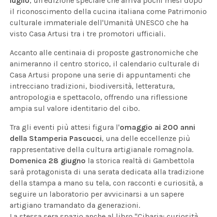
luglio
, un'edizione speciale che arriva pochi mesi dopo
il riconoscimento della cucina italiana come Patrimonio
culturale immateriale dell'Umanità UNESCO che ha
visto Casa Artusi tra i tre promotori ufficiali.
Accanto alle centinaia di proposte gastronomiche che
animeranno il centro storico, il calendario culturale di
Casa Artusi propone una serie di appuntamenti che
intrecciano tradizioni, biodiversità, letteratura,
antropologia e spettacolo, offrendo una riflessione
ampia sul valore identitario del cibo.
Tra gli eventi più attesi figura l'
omaggio ai 200 anni
della Stamperia Pascucci
, una delle eccellenze più
rappresentative della cultura artigianale romagnola.
Domenica 28 giugno
la storica realtà di Gambettola
sarà protagonista di una serata dedicata alla tradizione
della stampa a mano su tela, con racconti e curiosità, a
seguire un laboratorio per avvicinarsi a un sapere
artigiano tramandato da generazioni.
La stessa sera spazio anche al libro "Cibaria: curiosità,