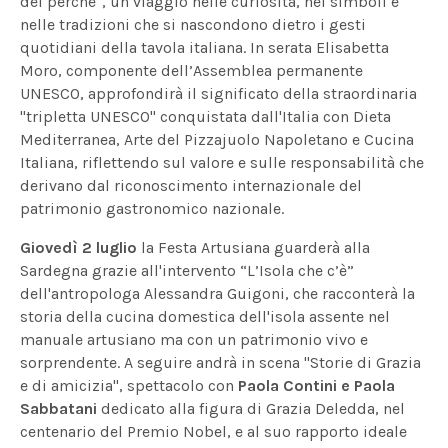
dei perché", un viaggio nelle curiosità, nei simboli e
nelle tradizioni che si nascondono dietro i gesti
quotidiani della tavola italiana. In serata Elisabetta
Moro, componente dell’Assemblea permanente
UNESCO, approfondirà il significato della straordinaria
"tripletta UNESCO" conquistata dall'Italia con Dieta
Mediterranea, Arte del Pizzajuolo Napoletano e Cucina
Italiana, riflettendo sul valore e sulle responsabilità che
derivano dal riconoscimento internazionale del
patrimonio gastronomico nazionale.
Giovedì 2 luglio
la Festa Artusiana guarderà alla
Sardegna grazie all'intervento “L’Isola che c’è”
dell'antropologa Alessandra Guigoni, che racconterà la
storia della cucina domestica dell'isola assente nel
manuale artusiano ma con un patrimonio vivo e
sorprendente. A seguire andrà in scena "Storie di Grazia
e di amicizia", spettacolo con
Paola Contini e Paola
Sabbatani
dedicato alla figura di Grazia Deledda, nel
centenario del Premio Nobel, e al suo rapporto ideale