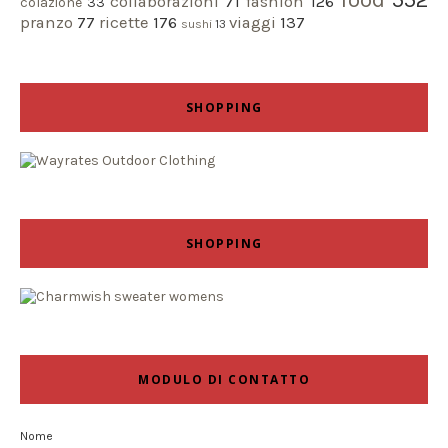
collaborazioni
71
fashion
126
colazione
33
pranzo
77
ricette
176
viaggi
137
sushi
13
SHOPPING
SHOPPING
MODULO DI CONTATTO
Nome