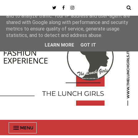
This site uses cookies from Google to deliver its services
and to analyze traffic. Your IP address and user-agent are
shared with Google along with performance and security
metrics to ensure quality of service, generate usage
statistics, and to detect and address abuse.
LEARN MORE
GOT IT
MENU