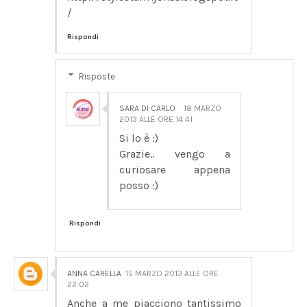
/
Rispondi
Risposte
SARA DI CARLO
18 MARZO
2013 ALLE ORE 14:41
Si lo è :)
Grazie.. vengo a
curiosare appena
posso :)
Rispondi
ANNA CARELLA
15 MARZO 2013 ALLE ORE
22:02
Anche a me piacciono tantissimo