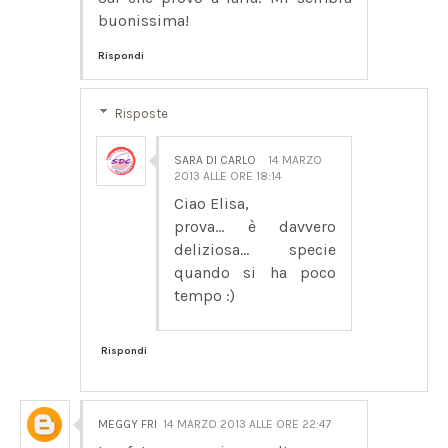
buonissima!
Rispondi
Risposte
SARA DI CARLO
14 MARZO
2013 ALLE ORE 18:14
Ciao Elisa,
prova... è davvero
deliziosa... specie
quando si ha poco
tempo :)
Rispondi
MEGGY FRI
14 MARZO 2013 ALLE ORE 22:47