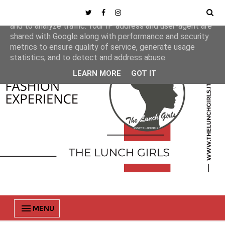
This site uses cookies from Google to deliver its services
and to analyze traffic. Your IP address and user-agent are
shared with Google along with performance and security
metrics to ensure quality of service, generate usage
statistics, and to detect and address abuse.
LEARN MORE
GOT IT
MENU