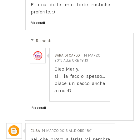
E' una delle mie torte rustiche
preferite. :)
Rispondi
Risposte
SARA DI CARLO
14 MARZO
2013 ALLE ORE 18:13
Ciao Marly,
si... la faccio spesso...
piace un sacco anche
a me :D
Rispondi
ELISA
14 MARZO 2013 ALLE ORE 18:11
Sai che provo a farla! Mi sembra